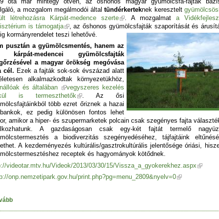
9 óta már mintegy ötven, az őshonos magyar gyümölcsfa-fajták bázi
lgáló, a mozgalom megálmodói által
tündérkertek
nek keresztelt
gyümölcsös
ült létrehozásra Kárpát-medence szerte
. A mozgalmat
a Vidékfejlesz
isztérium is támogatja
, az őshonos gyümölcsfajták szaporítását és árusít
ig kormányrendelet teszi lehetővé.
m pusztán a gyümölcsmentés, hanem az
i kárpát-medencei gyümölcsfajták
gőrzésével a magyar örökség megóvása
a cél.
Ezek a fajták sok-sok évszázad alatt
életesen alkalmazkodtak környezetükhöz,
enállóak és általában
vegyszeres kezelés
lkül is termeszthetők
. Az ősi
mölcsfajtáinkból több ezret őriznek a hazai
bankok, ez pedig különösen fontos lehet
or, amikor a hiper- és szupermarketek polcain csak szegényes fajta választé
lálkozhatunk. A gazdaságosan csak egy-két fajtát termelő nagyüz
mölcstermesztés a biodiverzitás szegényedéséhez, tájfajtáink eltűnés
ethet. A kezdeményezés kultúrális/gasztrokultúrális jelentősége óriási, hisz
mölcstermesztéshez receptek és hagyományok kötődnek.
p://videotar.mtv.hu/Videok/2013/03/30/15/Vissza_a_gyokerekhez.aspx
tp://onp.nemzetipark.gov.hu/print.php?pg=menu_2809&nyelv=0
vább