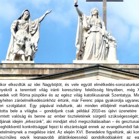
kor elkezdtük az idei Nagyböjtöt, és vele együtt elmélkedés-sorozatunka
nyekről a teremtett világ iránti keresztény felelősség fényében, még 
edek volt Róma püspöke és az egész világ katolikusainak Szentatyja. Mi
yhéten záróelmélkedésünkhöz értünk, már Ferenc pápa gyakorolja ugyane
eri szolgálatot. Egy pápával indultunk, aki minden elődjénél markánsa
ltotta bele a világba – gondoljunk csak például 2010-es újévi üzenetére
emtett valóság és benne az ember tiszteletének sürgető szükségességét
djának idején „érkezünk”, aki mindjárt első megszólalásaiban – és gesztusa
eghökkentő konkrétsággal fejezi ki elszántságát ennek az evangéliumból fa
etelménynek a megélése iránt. Az elején XVI. Benedekre figyeltünk, aki ko
ószínűleg egyik legnagyobb átlátóképességű gondolkodójaként az e