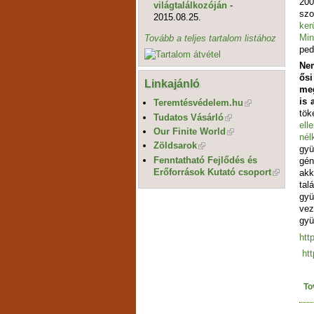
200
világtalálkozóján
-
szo
2015.08.25.
ker
Min
Tovább a teljes tartalom listához
ped
Ne
ős
Linkajánló
me
is 
Teremtésvédelem.hu
tök
Tudatos Vásárló
ell
Our Finite World
né
Zöldsarok
gyü
Fenntatható Fejlődés és
gén
Erőforrások Kutató csoport
akk
ta
gyü
vez
gyü
htt
ht
To