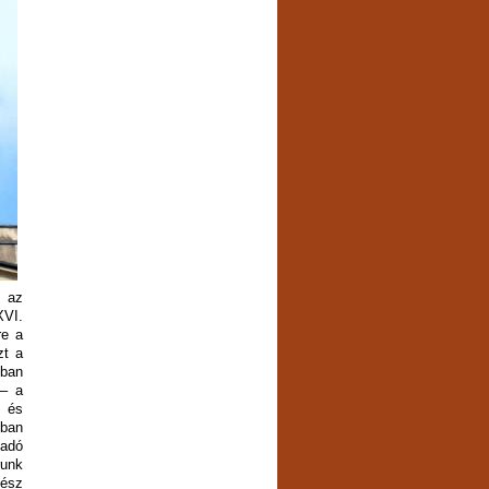
t az
XVI.
re a
zt a
bban
 – a
; és
iban
kadó
runk
gész