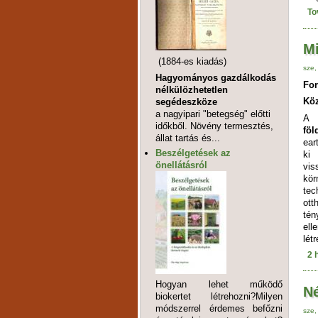
To
Mi
(1884-es kiadás)
sze,
Hagyományos gazdálkodás
For
nélkülözhetetlen
Köz
segédeszköze
a nagyipari "betegség" előtti
időkből. Növény termesztés,
fö
állat tartás és...
ear
Beszélgetések az
ki
önellátásról
vi
kö
te
ott
tén
ell
lét
2 
Hogyan lehet működő
N
biokertet létrehozni?Milyen
módszerrel érdemes befőzni
sze,