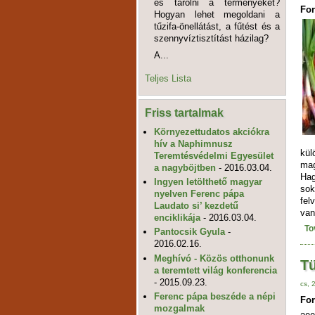
és tárolni a terményeket?
For
Hogyan lehet megoldani a
tűzifa-önellátást, a fűtést és a
szennyvíztisztítást házilag?
A...
Teljes Lista
Friss tartalmak
Környezettudatos akciókra
hív a Naphimnusz
kül
Teremtésvédelmi Egyesület
mag
a nagyböjtben
- 2016.03.04.
Hag
Ingyen letölthető magyar
sok
nyelven Ferenc pápa
fel
Laudato si’ kezdetű
van
enciklikája
- 2016.03.04.
To
Pantocsik Gyula
-
2016.02.16.
Meghívó - Közös otthonunk
Tü
a teremtett világ konferencia
- 2015.09.23.
cs, 
Ferenc pápa beszéde a népi
For
mozgalmak