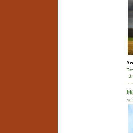
öss
Tov
Új
Hi
cs, 