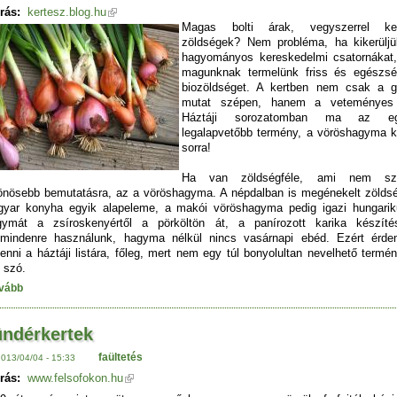
rás:
kertesz.blog.hu
Magas bolti árak, vegyszerrel kez
zöldségek? Nem probléma, ha kikerülj
hagyományos kereskedelmi csatornákat
magunknak termelünk friss és egészs
biozöldséget. A kertben nem csak a 
mutat szépen, hanem a veteményes 
Háztáji sorozatomban ma az eg
legalapvetőbb termény, a vöröshagyma k
sorra!
Ha van zöldségféle, ami nem szo
önösebb bemutatásra, az a vöröshagyma. A népdalban is megénekelt zölds
yar konyha egyik alapeleme, a makói vöröshagyma pedig igazi hungari
ymát a zsíroskenyértől a pörköltön át, a panírozott karika készíté
mindenre használunk, hagyma nélkül nincs vasárnapi ebéd. Ezért érd
venni a háztáji listára, főleg, mert nem egy túl bonyolultan nevelhető termén
 szó.
vább
ndérkertek
faültetés
2013/04/04 - 15:33
rás:
www.felsofokon.hu