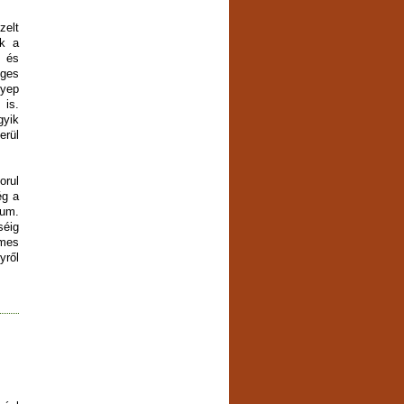
elt
ük a
, és
éges
gyep
is.
yik
erül
rul
ég a
kum.
séig
emes
yről