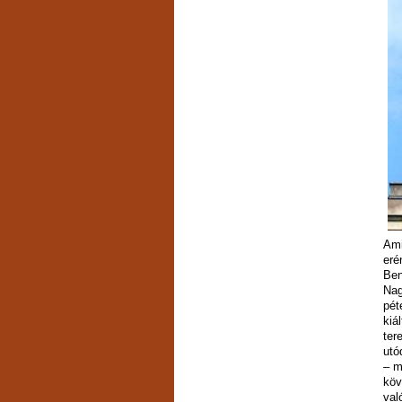
Ami
eré
Ben
Nag
pét
kiá
ter
utó
– m
köv
val