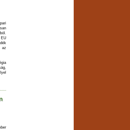
pari
osan
ból.
z EU
dék
 az
gia
ság,
lyel
n
mber