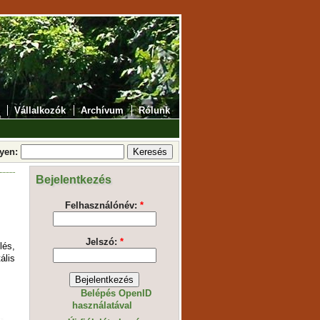
Vállalkozók
Archívum
Rólunk
lyen:
Bejelentkezés
Felhasználónév:
*
Jelszó:
*
és,
ális
Belépés OpenID
használatával