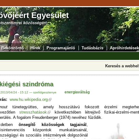
övőjéért Egyesület
stszentimrei közösségért
Beköszöntő
Hírek
Programajánló
Tudásbázis
Apróhirdetések
Keresés a webhe
kiégési szindróma
energiaválság
 2013/04/24 - 15:12 — szelídgesztenye
rás:
www.hu.wikipedia.org
nout
tünetegyüttes, amely hosszútávú fokozott érzelmi megterhel
dvezőtlen
stresszhatások
következtében létrejövő fizikai-érzelmi-ment
erülés. A fogalom Freudenberger (1974) nevéhez fűződik.
detben
önsegítő közösségek tagjainál
,
zisintervenciós központok munkatársainál,
szségügyi és szociális intézmények dolgozóinál