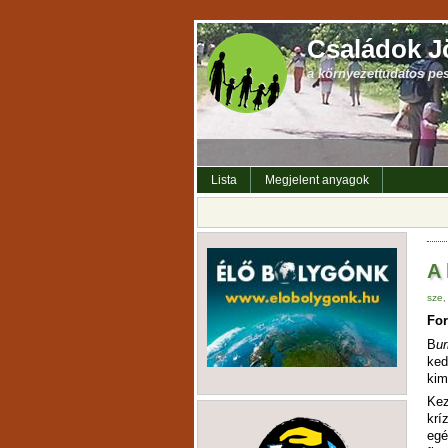
Családok J
a környezettudatos pe
Lista
Megjelent anyagok
A 
sze,
For
B
ur
ke
kim
Kez
krí
egé