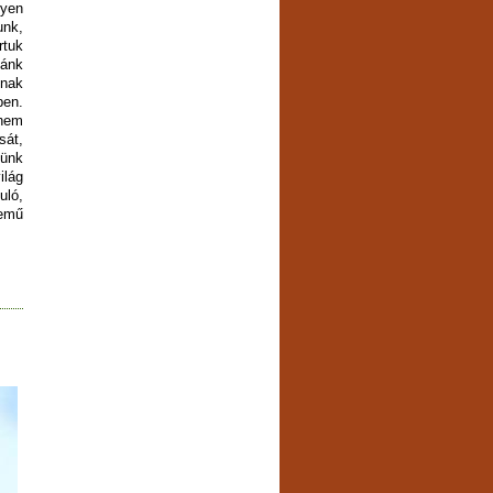
yen
unk,
rtuk
ánk
nak
ben.
nem
sát,
tünk
lág
ló,
emű