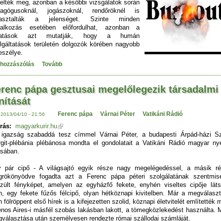
yelték meg, azonban a későbbi vizsgálatok során
dagógusoknál, jogászoknál, rendőröknél is
pasztalták a jelenséget. Szinte minden
lalkozás esetében előfordulhat, azonban a
tatások azt mutatják, hogy a humán
lgáltatások területén dolgozók körében nagyobb
eszélye.
 hozzászólás
Tovább
renc pápa gesztusai megelőlegezik társadalmi
nítását
Ferenc pápa
Várnai Péter
Vatikáni Rádió
 2013/04/10 - 21:56
rás:
magyarkurir.hu
igazság szabaddá tesz címmel Várnai Péter, a budapesti Árpád-házi S
git-plébánia plébánosa mondta el gondolatait a Vatikáni Rádió magyar ny
sában.
 pár cipő - A világsajtó egyik része nagy megelégedéssel, a másik r
rökönyödve fogadta azt a Ferenc pápa péteri szolgálatának szentmis
zült fényképet, amelyen az egyházfő fekete, enyhén viseltes cipője láts
n, egy fekete fűzős félcipő, olyan hétköznapi kivitelben. Már a megválasz
n fölröppent első hírek is a kifejezetten szolid, köznapi életvitelét említették 
nos Aires-i másfél szobás lakásban lakott, a tömegközlekedést használta. 
választása után személyesen rendezte római szállodai számláját.