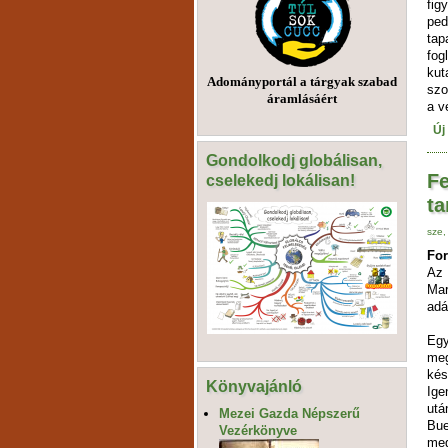
fig
pe
ta
fog
ku
Adományportál a tárgyak szabad
szo
áramlásáért
a v
Új
Gondolkodj globálisan,
Fe
cselekedj lokálisan!
ta
sze,
For
Az 
Mar
adá
Egy
meg
kés
Könyvajánló
Ige
utá
Mezei Gazda Népszerű
Bue
Vezérkönyve
meg