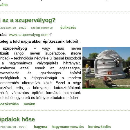
vább
 az a szupervályog?
építkezés
 2013/04/10 - 15:22 — szelídgesztenye
rás:
www.szupervalyog.com
eleg a föld napja akkor építkezzünk földből!
A
szupervályog
– vagy más néven
ldzsák
(angol nevén superadobe, illetve
thbag) – technológia négyféle újítással küszöböli
 a hagyományos vályogépítés hátrányait,
sszahozva ezzel ennek az egészséges,
rnyezetbarát és gazdaságos építési
chnológiának a létjogosultságát a modern
honteremtés alternatívái közé. Ezzel a négy
yezővel erős, a környezeti katasztrófáknak
enálló, változatos építési formákat hozhatunk
re földből egyszerű és környezettudatos módon.
hozzászólás
Tovább
épdalok hőse
hagyma
hagymatermesztés
kertészkedés
 2013/04/10 - 15:22