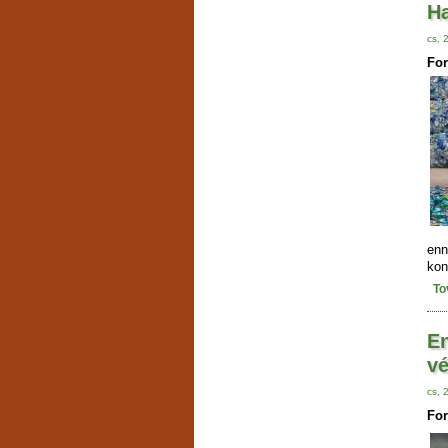
H
cs, 
For
enn
kon
To
En
vé
cs, 
For