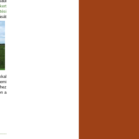
sául
kert
tési
ását
kkal
emi
éhez
en a