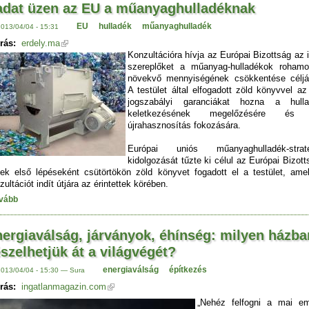
adat üzen az EU a műanyaghulladéknak
EU
hulladék
műanyaghulladék
2013/04/04 - 15:31
rás:
erdely.ma
Konzultációra hívja az Európai Bizottság az i
szereplőket a műanyag-hulladékok roham
növekvő mennyiségének csökkentése céljá
A testület által elfogadott zöld könyvvel a
jogszabályi garanciákat hozna a hulla
keletkezésének megelőzésére és
újrahasznosítás fokozására.
Európai uniós műanyaghulladék-straté
kidolgozását tűzte ki célul az Európai Bizott
ek első lépéseként csütörtökön zöld könyvet fogadott el a testület, amel
zultációt indít útjára az érintettek körében.
vább
ergiaválság, járványok, éhínség: milyen házba
szelhetjük át a világvégét?
energiaválság
építkezés
2013/04/04 - 15:30 — Sura
rás:
ingatlanmagazin.com
„Nehéz felfogni a mai e