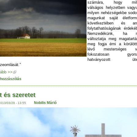
számára, hogy mil
válságos helyzetben vagy
milyen nehézségekbe sodo
magunkat saját életform
következtében és an
folytathatóságának érdeké
Nemzedékünk, ha 
változtatja meg magatartá
meg fogja érni a körülöt
lévő mesterséges vi
fokozatosan gyorsu
hatványozott üt
zeomlását.”
ább >>
 hozzászólás
t és szeretet
Nobilis Márió
2013/03/28 - 13:55