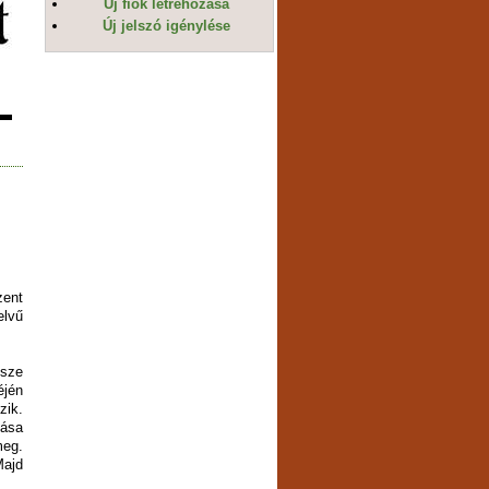
Új fiók létrehozása
Új jelszó igénylése
zent
elvű
észe
éjén
zik.
tása
meg.
Majd