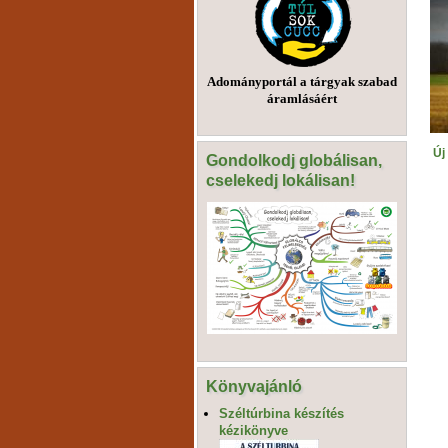
Adományportál a tárgyak szabad
áramlásáért
Új
Gondolkodj globálisan,
cselekedj lokálisan!
Könyvajánló
Széltúrbina készítés
kézikönyve