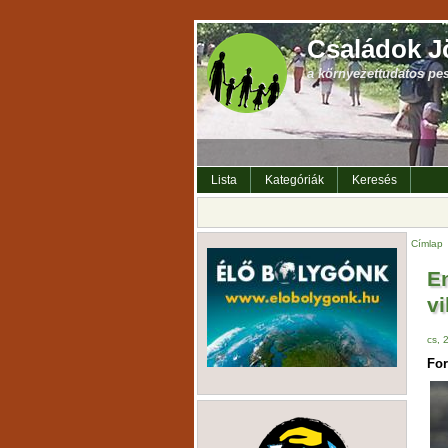
Családok J
a környezettudatos pe
Lista
Kategóriák
Keresés
Címlap
En
v
cs, 
For