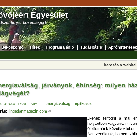
övőjéért Egyesület
stszentimrei közösségért
Beköszöntő
Hírek
Programajánló
Tudásbázis
Apróhirdetések
Keresés a webhe
ergiaválság, járványok, éhínség: milyen há
ilágvégét?
energiaválság
építkezés
2013/04/04 - 15:30 — Sura
rás:
ingatlanmagazin.com
„Nehéz felfogni a mai e
helyzetben vagyunk, milye
életformánk következtében 
Nemzedékünk, ha nem változ