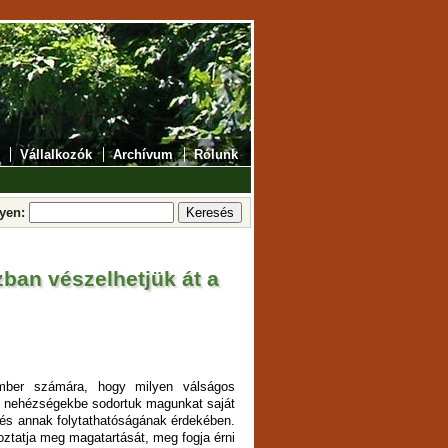
Vállalkozók
Archívum
Rólunk
lyen:
zban vészelhetjük át a
mber számára, hogy milyen válságos
n nehézségekbe sodortuk magunkat saját
és annak folytathatóságának érdekében.
tatja meg magatartását, meg fogja érni