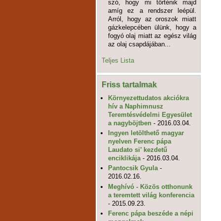
szó, hogy mi történik majd
amíg ez a rendszer leépül.
Arról, hogy az oroszok miatt
gázkelepcében ülünk, hogy a
fogyó olaj miatt az egész világ
az olaj csapdájában...
Teljes Lista
Friss tartalmak
Környezettudatos akciókra
hív a Naphimnusz
Teremtésvédelmi Egyesület
a nagyböjtben
- 2016.03.04.
Ingyen letölthető magyar
nyelven Ferenc pápa
Laudato si’ kezdetű
enciklikája
- 2016.03.04.
Pantocsik Gyula
-
2016.02.16.
Meghívó - Közös otthonunk
a teremtett világ konferencia
- 2015.09.23.
Ferenc pápa beszéde a népi