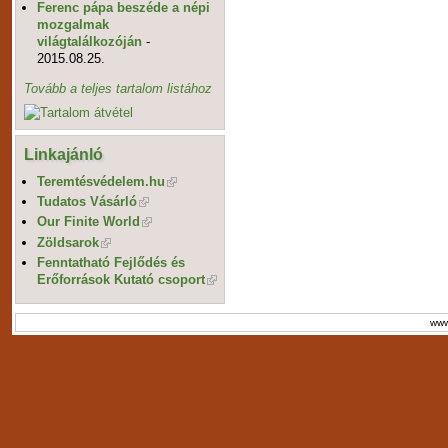
Ferenc pápa beszéde a népi
mozgalmak
világtalálkozóján
-
2015.08.25.
Tovább a teljes tartalom listához
Linkajánló
Teremtésvédelem.hu
Tudatos Vásárló
Our Finite World
Zöldsarok
Fenntatható Fejlődés és
Erőforrások Kutató csoport
www