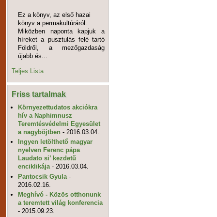
Ez a könyv, az első hazai
könyv a permakultúráról.
Miközben naponta kapjuk a
híreket a pusztulás felé tartó
Földről, a mezőgazdaság
újabb és...
Teljes Lista
Friss tartalmak
Környezettudatos akciókra
hív a Naphimnusz
Teremtésvédelmi Egyesület
a nagyböjtben
- 2016.03.04.
Ingyen letölthető magyar
nyelven Ferenc pápa
Laudato si’ kezdetű
enciklikája
- 2016.03.04.
Pantocsik Gyula
-
2016.02.16.
Meghívó - Közös otthonunk
a teremtett világ konferencia
- 2015.09.23.