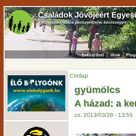
Családok Jövőjéért Egyes
a környezettudatos pestszentimrei közösségért
Beköszöntő
Hírek
Prog
Címlap
gyümölcs
A házad: a ke
cs, 2013/03/28 - 13:55