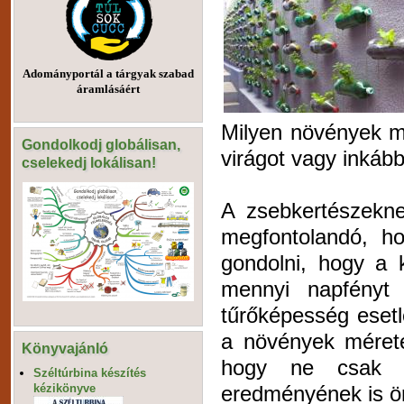
Adományportál a tárgyak szabad
áramlásáért
Milyen növények m
Gondolkodj globálisan,
virágot vagy inkáb
cselekedj lokálisan!
A zsebkertészekne
megfontolandó, h
gondolni, hogy a 
mennyi napfényt 
tűrőképesség esetl
a növények mérete
Könyvajánló
hogy ne csak a
Széltúrbina készítés
eredményének is ö
kézikönyve