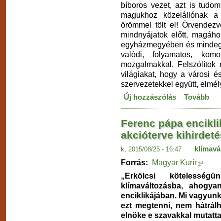
bíboros vezet, azt is tudo
magukhoz közelállónak 
örömmel tölt el! Örvendezv
mindnyájatok előtt, magáho
egyházmegyében és mindegy
valódi, folyamatos, kom
mozgalmakkal. Felszólítok 
világiakat, hogy a városi é
szervezetekkel együtt, elmél
Új hozzászólás
Tovább
Ferenc pápa encikli
akcióterve kihirdet
klímavá
k, 2015/08/25 - 16:47
Forrás:
Magyar Kurír
„Erkölcsi kötelessé
klímaváltozásba, ahogya
enciklikájában. Mi vagyun
ezt megtenni, nem hátrá
elnöke e szavakkal mutatta 