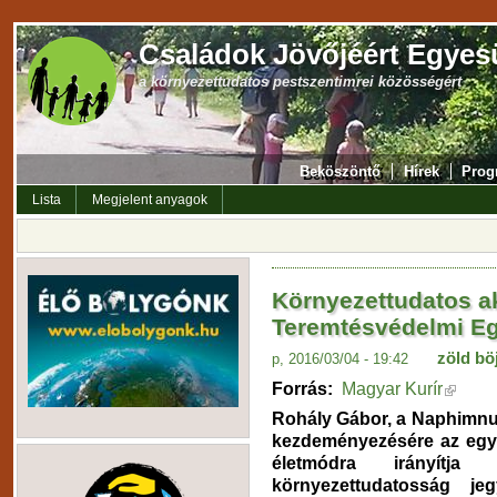
Családok Jövőjéért Egyes
a környezettudatos pestszentimrei közösségért
Beköszöntő
Hírek
Prog
Lista
Megjelent anyagok
Környezettudatos a
Teremtésvédelmi Eg
zöld böj
p, 2016/03/04 - 19:42
Forrás:
Magyar Kurír
Rohály Gábor, a Naphimnu
kezdeményezésére az egye
életmódra irányítj
környezettudatosság je