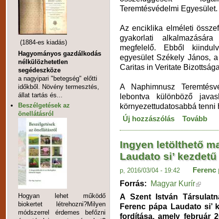
Teremtésvédelmi Egyesület.
Az enciklika elméleti össze
gyakorlati alkalmazásár
(1884-es kiadás)
megfelelő. Ebből kiindul
Hagyományos gazdálkodás
egyesület Székely János, a
nélkülözhetetlen
Caritas in Veritate Bizottsá
segédeszköze
a nagyipari "betegség" előtti
A Naphimnusz Teremtésvé
időkből. Növény termesztés,
állat tartás és...
lebontva különböző javasl
Beszélgetések az
környezettudatosabbá tenni 
önellátásról
Új hozzászólás
Tovább
Ingyen letölthető 
Laudato si’ kezdetű 
Ferenc
p, 2016/03/04 - 19:42
Forrás:
Magyar Kurír
A Szent István Társulat
Hogyan lehet működő
biokertet létrehozni?Milyen
Ferenc pápa Laudato si’ 
módszerrel érdemes befőzni
fordítása, amely február 2