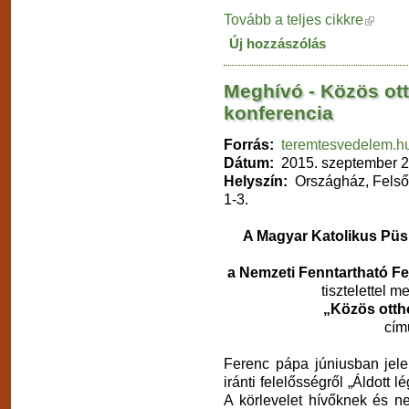
Tovább a teljes cikkre
Új hozzászólás
Meghívó - Közös ott
konferencia
Forrás:
teremtesvedelem.h
Dátum:
2015. szeptember 2
Helyszín:
Országház, Felsőh
1-3.
A Magyar Katolikus Püsp
a Nemzeti Fenntartható F
tisztelettel 
„Közös ottho
cím
Ferenc pápa júniusban jelen
iránti felelősségről „Áldott
A körlevelet hívőknek és n