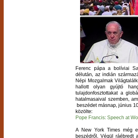
Ferenc pápa a bolíviai Sa
délután, az indián származ
Népi Mozgalmak Világtalálk
hallott olyan gyújtó ha
tulajdonfosztottakat a globá
hatalmasaival szemben, ame
beszédet másnap, június 10-
közölte:
Pope Francis: Speech at Wo
A New York Times még egy
beszédről. Végül ráébredt 