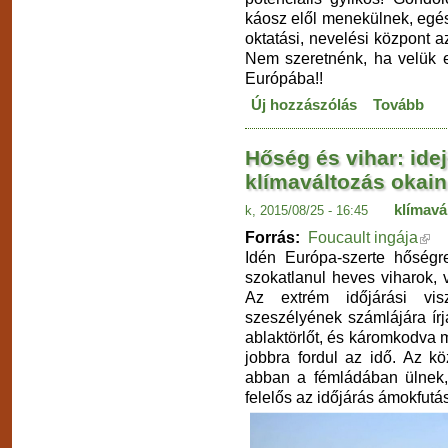
káosz elől menekülnek, egé
oktatási, nevelési központ 
Nem szeretnénk, ha velük e
Európába!!
Új hozzászólás
Tovább
Hőség és vihar: ide
klímaváltozás okain
klímavá
k, 2015/08/25 - 16:45
Forrás:
Foucault ingája
Idén Európa-szerte hőségr
szokatlanul heves viharok,
Az extrém időjárási vi
szeszélyének számlájára írj
ablaktörlőt, és káromkodva
jobbra fordul az idő. Az 
abban a fémládában ülnek,
felelős az időjárás ámokfutás