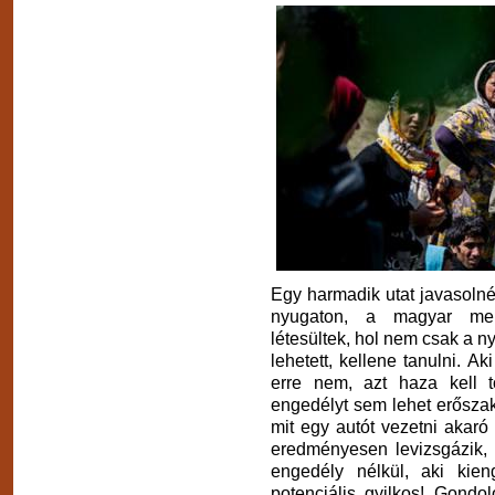
Egy harmadik utat javasolné
nyugaton, a magyar men
létesültek, hol nem csak a ny
lehetett, kellene tanulni. Ak
erre nem, azt haza kell t
engedélyt sem lehet erősza
mit egy autót vezetni akaró 
eredményesen levizsgázik, 
engedély nélkül, aki kie
potenciális gyilkos! Gondo