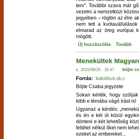
terv”. További szava már g
vezetni a nemzetközi közöss
jegyében – rögtön az élre ak
nem tett a kvótavállalások
elmarad az öreg európai ko
mögött.
Új hozzászólás
Tovább
Menekültek Magyar
böjte c
k, 2015/08/25 - 16:47
Forrás:
katolikus.sk
Böjte Csaba jegyzete
Sokan kérték, hogy szólja
több e témába vágó írást is!
Ugyanaz a kérdés: „menekül
és én e két út közül egyikr
dönteni e két lehetőség köz
feltétel nélkül őket nem leh
ezeket az embereket…