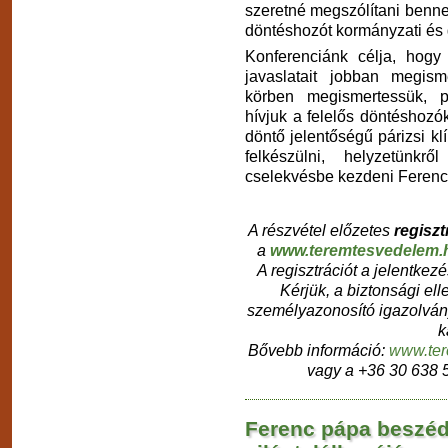
szeretné megszólítani benne 
döntéshozót kormányzati és 
Konferenciánk célja, hogy
javaslatait jobban megis
körben megismertessük, p
hívjuk a felelős döntéshozó
döntő jelentőségű párizsi kl
felkészülni, helyzetünkr
cselekvésbe kezdeni Ferenc 
A részvétel előzetes
regiszt
a
www.teremtesvedelem.h
A regisztrációt a jelentke
Kérjük, a biztonsági el
személyazonosító igazolvány
k
Bővebb információ:
www.ter
vagy a +36 30 638 
Ferenc pápa beszé