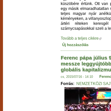
küszöbére értünk. Ott van 
egy másik elmaradhatatlan s
teljes magyar nyár anélk
kéményeken, a villanyoszlop
ártéri réteken keresgé
szárnycsapásokkal szeli a l
Tovább a teljes cikkre
Új hozzászólás
Ferenc pápa július 
messze leggyújtóbb
globális kapitalizm
Ferenc
cs, 2015/07/16 - 14:10
Forrás:
NEMZETKÖZI SA