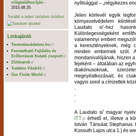
világtalálkozóján
-
nyíltsággal – „négykezes enc
2015.08.25.
Jelen körlevél egyik legf
Tovább a teljes tartalom listához
környezetvédelem kérdés
Laudato si’-hez hasonl
Különlegességeként említ
Linkajánló
valamennyi embert megszólít
Teremtésvédelem.hu
a keresztényeknek, még c
Fenntatható Fejlődés és
minden embernek szól. 
Erőforrások Kutató csoport
mondanivalójának, hiszen a 
Zöldsarok
fejeként – általában az egy
Tudatos Vásárló
diakónusoknak, szerzet
Our Finite World
megnyilatkozásait, és csak
vagyis sorol a címzettek köz
.
.
.
A Laudato si’ magyar nyelvű
ITT
érhető el, illetve a k
István Társulat Stephanus 
Kossuth Lajos utca 1.) és w