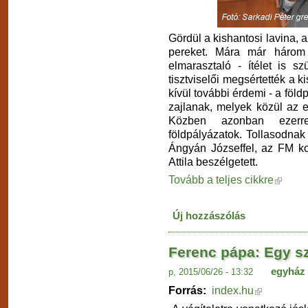
Gördül a kishantosi lavina, a
pereket. Mára már három 
elmarasztaló - ítélet is s
tisztviselői megsértették a k
kívül további érdemi - a föld
zajlanak, melyek közül az 
Közben azonban ezerr
földpályázatok. Tollasodnak
Ángyán Józseffel, az FM ko
Attila beszélgetett.
Tovább a teljes cikkre
Új hozzászólás
Ferenc pápa: Egy s
egyház
p, 2015/06/26 - 13:32
Forrás:
index.hu