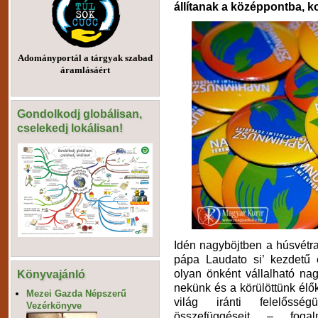
állítanak a középpontba, 
Adományportál a tárgyak szabad
áramlásáért
Gondolkodj globálisan,
cselekedj lokálisan!
Idén nagyböjtben a húsvétra
pápa Laudato si’ kezdetű 
olyan önként vállalható nag
Könyvajánló
nekünk és a körülöttünk élők
Mezei Gazda Népszerű
világ iránti felelőssé
Vezérkönyve
összefüggéseit – foga