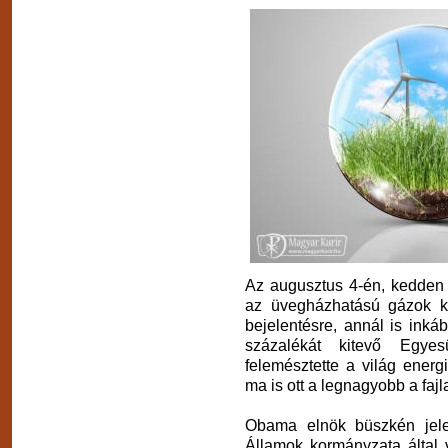
Az augusztus 4-én, kedden i
az üvegházhatású gázok kib
bejelentésre, annál is inká
százalékát kitevő Egy
felemésztette a világ ener
ma is ott a legnagyobb a fajl
Obama elnök büszkén jele
Államok kormányzata által 