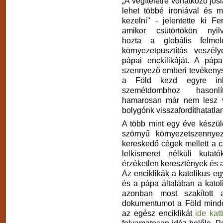
„A végíteletre vonatkozó jós
lehet többé ironiával és m
kezelni" - jelentette ki F
amikor csütörtökön nyil
hozta a globális felme
környezetpusztítás veszély
pápai enckilikáját. A pápa
szennyező emberi tevékenys
a Föld kezd egyre in
szemétdombhoz hasonlí
hamarosan már nem lesz v
bolygónk visszafordíthatatlan
A több mint egy éve készülő
szörnyű környezetszennyez
kereskedő cégek mellett a c
lelkismeret nélküli kutat
érzéketlen keresztények és 
Az enciklikák a katolikus e
és a pápa általában a kato
azonban most szakított
dokumentumot a Föld minden
az egész enciklikát
ide katt
folyamatosan idéz belőle. 