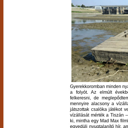
Gyerekkoromban minden nyara
a folyót. Az elmúlt évek
felkeresni, de meglepődt
mennyire alacsony a vízál
játszottak csalóka játékot
vízállását mérték a Tiszán –
ki, mintha egy Mad Max film
egyedüli nyugtalanító hír, a