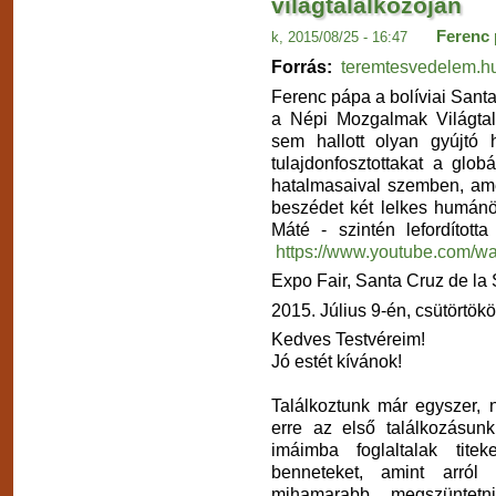
világtalálkozóján
Ferenc
k, 2015/08/25 - 16:47
Forrás:
teremtesvedelem.h
Ferenc pápa a bolíviai Santa
a Népi Mozgalmak Világtalá
sem hallott olyan gyújtó
tulajdonfosztottakat a globá
hatalmasaival szemben, amel
beszédet két lelkes humán
Máté - szintén lefordította 
https://www.youtube.com/w
Expo Fair, Santa Cruz de la S
2015. Július 9-én, csütörtök
Kedves Testvéreim!
Jó estét kívánok!
Találkoztunk már egyszer
erre az első találkozásunk
imáimba foglaltalak titek
benneteket, amint arról
mihamarabb megszüntetn