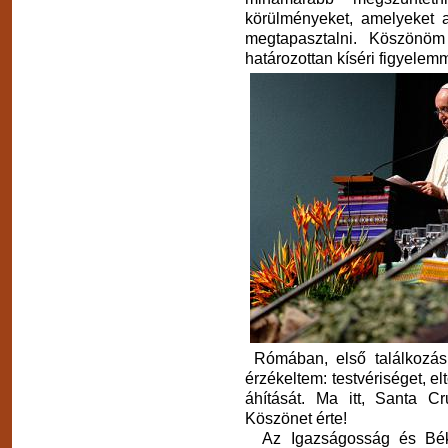
körülményeket, amelyeket a
megtapasztalni. Köszönöm
határozottan kíséri figyelemm
Rómában, első találkozás
érzékeltem: testvériséget, el
áhítását. Ma itt, Santa C
Köszönet érte!
Az Igazságosság és Béke