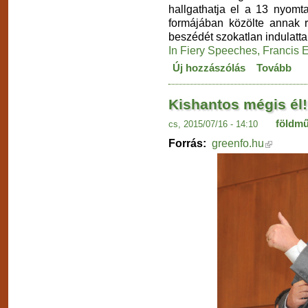
hallgathatja el a 13 nyomtat
formájában közölte annak r
beszédét szokatlan indulatta
In Fiery Speeches, Francis 
Új hozzászólás
Tovább
Kishantos mégis él!
földmű
cs, 2015/07/16 - 14:10
Forrás:
greenfo.hu