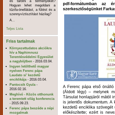
és tárolni a terményeket?
pdf-formátumban az ér
Hogyan lehet megoldani a
szerkesztőségünket Farkas 
tűzifa-önellátást, a fűtést és a
szennyvíztisztítást házilag?
A...
Teljes Lista
Friss tartalmak
Környezettudatos akciókra
hív a Naphimnusz
Teremtésvédelmi Egyesület
a nagyböjtben
- 2016.03.04.
Ingyen letölthető magyar
nyelven Ferenc pápa
Laudato si’ kezdetű
enciklikája
- 2016.03.04.
Pantocsik Gyula
-
A Ferenc pápa első önálló e
2016.02.16.
(Áldott légy) – melynek m
Meghívó - Közös otthonunk
Társulat honlapjáról mától 
a teremtett világ konferencia
is jelentős dokumentum. A k
- 2015.09.23.
kezdetű enciklika szövegét
Ferenc pápa beszéde a népi
előkészítette; ezért is ne
mozgalmak