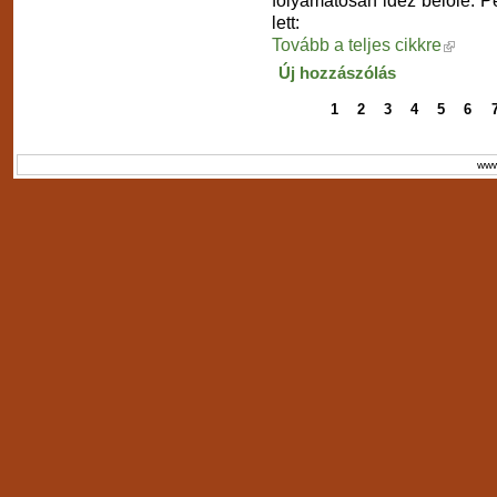
lett:
Tovább a teljes cikkre
Új hozzászólás
1
2
3
4
5
6
www