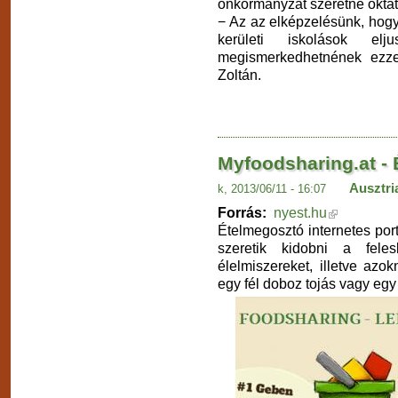
önkormányzat szeretné oktatá
− Az az elképzelésünk, hogy
kerületi iskolások elj
megismerkedhetnének ezze
Zoltán.
Myfoodsharing.at - 
Ausztri
k, 2013/06/11 - 16:07
Forrás:
nyest.hu
Ételmegosztó internetes por
szeretik kidobni a fele
élelmiszereket, illetve azo
egy fél doboz tojás vagy e