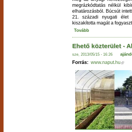
megrázkódtatás nélkül kibí
elhatározásból. Búcsút inte
21. századi nyugati éle
kiszakította magát a fogyasz
Tovább
Ehető közterület - A
ajánd
sze, 2013/05/15 - 16:26
Forrás:
www.naput.hu