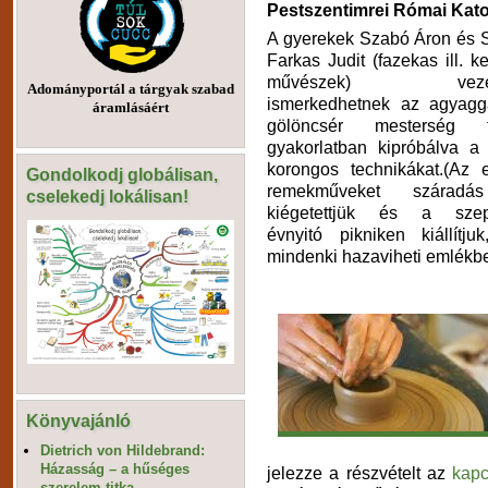
Pestszentimrei Római Kato
A gyerekek Szabó Áron és
Farkas Judit (fazekas ill. k
művészek) vezeté
Adományportál a tárgyak szabad
ismerkedhetnek az agyagg
áramlásáért
gölöncsér mesterség tit
gyakorlatban kipróbálva a
korongos technikákat.(Az e
Gondolkodj globálisan,
remekműveket száradá
cselekedj lokálisan!
kiégetettjük és a szep
évnyitó pikniken kiállítju
mindenki hazaviheti emlékb
Könyvajánló
Dietrich von Hildebrand:
Házasság – a hűséges
jelezze a részvételt az
kapc
szerelem titka