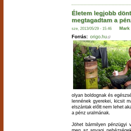
Életem legjobb dönt
megtagadtam a pén
Mark 
sze, 2013/05/29 - 15:46
Forrás:
origo.hu
olyan boldognak és egészsé
lennének gyerekei, kicsit 
elszántak előtt nem lehet a
a pénz uralmának.
Jöhet bármilyen pénzügyi v
meg az anyagi nehézségek, 