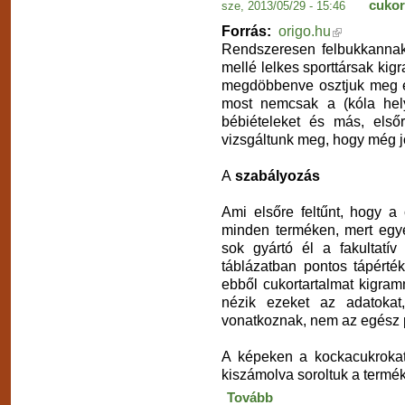
cukor
sze, 2013/05/29 - 15:46
Forrás:
origo.hu
Rendszeresen felbukkannak
mellé lelkes sporttársak ki
megdöbbenve osztjuk meg e
most nemcsak a (kóla hely
bébiételeket és más, első
vizsgáltunk meg, hogy még 
A
szabályozás
Ami elsőre feltűnt, hogy a
minden terméken, mert egye
sok gyártó él a fakultatív
táblázatban pontos tápérték
ebből cukortartalmat kigram
nézik ezeket az adatokat
vonatkoznak, nem az egész p
A képeken a kockacukrokat
kiszámolva soroltuk a termék
Tovább