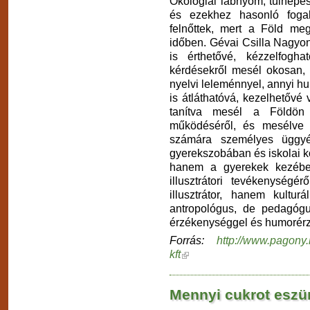
Ökológiai lábnyom, túlnépes
és ezekhez hasonló fogal
felnőttek, mert a Föld me
időben. Gévai Csilla Nagyo
is érthetővé, kézzelfogh
kérdésekről mesél okosan, 
nyelvi leleménnyel, annyi h
is átláthatóvá, kezelhetővé
tanítva mesél a Földön 
működéséről, és mesélve 
számára személyes üggyé
gyerekszobában és iskolai kö
hanem a gyerekek kezében
illusztrátori tevékenységé
illusztrátor, hanem kultur
antropológus, de pedagóg
érzékenységgel és humorérzé
Forrás:
http://www.pagony
kft
Mennyi cukrot eszü