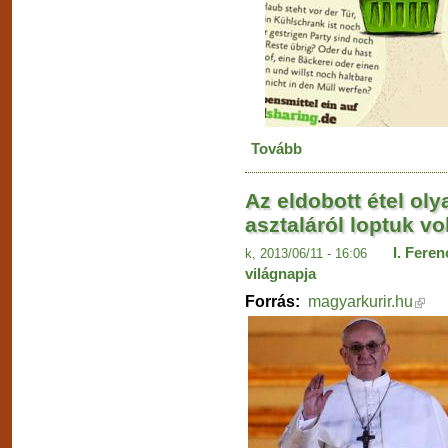
Tovább
Az eldobott étel ol
asztaláról loptuk vo
I. Fere
k, 2013/06/11 - 16:06
világnapja
Forrás:
magyarkurir.hu