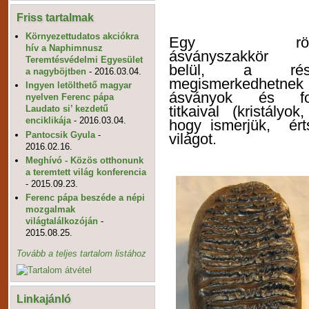
Friss tartalmak
Környezettudatos akciókra
Egy rögtön
hív a Naphimnusz
ásványszakkör k
Teremtésvédelmi Egyesület
belül, a rész
a nagyböjtben
- 2016.03.04.
megismerkedhet
Ingyen letölthető magyar
ásványok és fos
nyelven Ferenc pápa
titkaival (kristály
Laudato si’ kezdetű
enciklikája
- 2016.03.04.
hogy ismerjük, érts
Pantocsik Gyula
-
világot.
2016.02.16.
Meghívó - Közös otthonunk
a teremtett világ konferencia
- 2015.09.23.
Ferenc pápa beszéde a népi
mozgalmak
világtalálkozóján
-
2015.08.25.
Tovább a teljes tartalom listához
Linkajánló