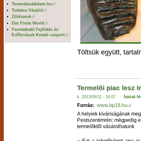
Teremtésvédelem.hu
Tudatos Vásárló
Zöldsarok
Our Finite World
Fenntatható Fejlődés és
Erőforrások Kutató csoport
Töltsük együtt, tarta
Termelői piac lesz 
hazai t
k, 2013/06/11 - 16:07
Forrás:
www.bp18.hu
A helyiek kívánságának megf
Pestszentimrén: mégpedig eg
termelőktől vásárolhatunk
− Ezt a lehetőséget arra is