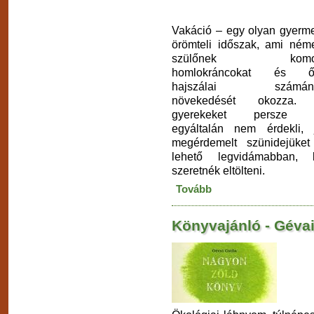
Vakáció – egy olyan gyerm
örömteli időszak, ami ném
szülőnek komo
homlokráncokat és ő
hajszálai számán
növekedését okozza.
gyerekeket persze 
egyáltalán nem érdekli, 
megérdemelt szünidejüke
lehető legvidámabban, l
szeretnék eltölteni.
Tovább
Könyvajánló - Gévai