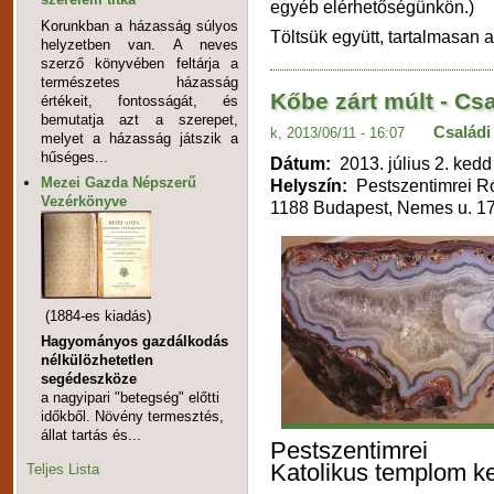
egyéb elérhetőségünkön.)
Korunkban a házasság súlyos
Töltsük együtt, tartalmasan a
helyzetben van. A neves
szerző könyvében feltárja a
természetes házasság
Kőbe zárt múlt - Cs
értékeit, fontosságát, és
bemutatja azt a szerepet,
Családi
k, 2013/06/11 - 16:07
melyet a házasság játszik a
hűséges...
Dátum:
2013. július 2. kedd
Mezei Gazda Népszerű
Helyszín:
Pestszentimrei R
Vezérkönyve
1188 Budapest, Nemes u. 17
(1884-es kiadás)
Hagyományos gazdálkodás
nélkülözhetetlen
segédeszköze
a nagyipari "betegség" előtti
időkből. Növény termesztés,
állat tartás és...
Pestszentimrei
Katolikus templom ke
Teljes Lista