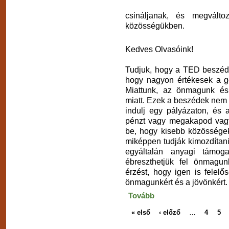
csináljanak, és megválto
közösségükben.
Kedves Olvasóink!
Tudjuk, hogy a TED beszéde
hogy nagyon értékesek a g
Miattunk, az önmagunk és 
miatt. Ezek a beszédek nem ar
indulj egy pályázaton, és 
pénzt vagy megakapod vag
be, hogy kisebb közösségek
miképpen tudják kimozdítani 
egyáltalán anyagi támoga
ébreszthetjük fel önmagu
érzést, hogy igen is felel
önmagunkért és a jövönkért.
Tovább
« első
‹ előző
…
4
5