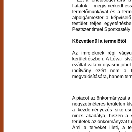
fiatalok megismerkedh
termelőmunkával és a term
alpolgármester a képviselő
testület teljes egyetértés
Pestszentimrei Sportkastély 
Közvetlenül a termelőtől
Az imreieknek régi vágyu
kerületrészben. A Lévai Istvá
ezáltal valami olyasmi jöhet
indítvány ezért nem a l
megvalósítására, hanem terme
A piacot az önkormányzat a 
négyzetméteres területen kív
a kezdeményezés sikeresn
nincs akadálya, hiszen a s
területek az önkormányzat t
Ami a terveket illeti, a t