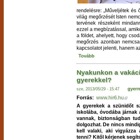
rendelésre: „Műveljétek és őr
világ megőrzését Isten nem
tervének részeként mindann
ezzel a megbízatással, amiko
a földet, ahelyett, hogy cs
megőrzés azonban nemcsak 
kapcsolatot jelenti, hanem a
Tovább
Nyakunkon a vakáci
gyerekkel?
gyer
sze, 2013/05/29 - 15:47
Forrás:
www.hir6.hu
A gyerekek a szünidőt sz
iskolába, óvodába járnak a
vannak, biztonságban tud
dolgozhat. De nincs mindig
kell valaki, aki vigyázza 
tenni? Kitől kérjenek segí