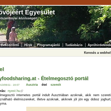
övőjéért Egyesület
stszentimrei közösségért
Beköszöntő
Hírek
Programajánló
Tudásbázis
Apróhirdetések
Keresés a webhe
el
foodsharing.at - Ételmegosztó portál
Ausztria
étel
szemét
013/06/11 - 16:07
rás:
nyest.hu
lmegosztó internetes portál indult Ausztriában azoknak, akik nem szeret
ználható élelmiszereket, illetve azoknak, akiknek jól jön egy doboz joghu
gyma.