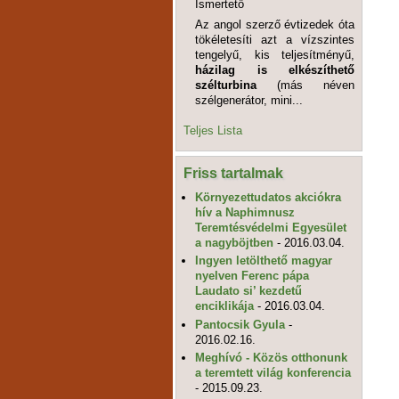
Ismertető
Az angol szerző évtizedek óta
tökéletesíti azt a vízszintes
tengelyű, kis teljesítményű,
házilag is elkészíthető
szélturbina
(más néven
szélgenerátor, mini...
Teljes Lista
Friss tartalmak
Környezettudatos akciókra
hív a Naphimnusz
Teremtésvédelmi Egyesület
a nagyböjtben
- 2016.03.04.
Ingyen letölthető magyar
nyelven Ferenc pápa
Laudato si’ kezdetű
enciklikája
- 2016.03.04.
Pantocsik Gyula
-
2016.02.16.
Meghívó - Közös otthonunk
a teremtett világ konferencia
- 2015.09.23.