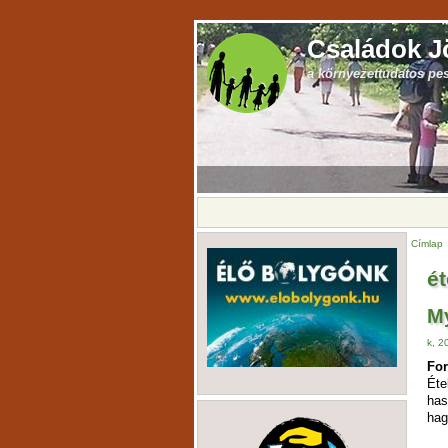
Családok J
a környezettudatos pe
Címlap
ét
My
k, 2
For
Éte
has
ha