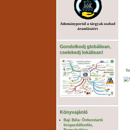
Adományportál a tárgyak szabad
áramlásáért
Gondolkodj globálisan,
cselekedj lokálisan!
To
Könyvajánló
Baji Béla: Önfenntartó
biogazdálkodás,
Permakultúra