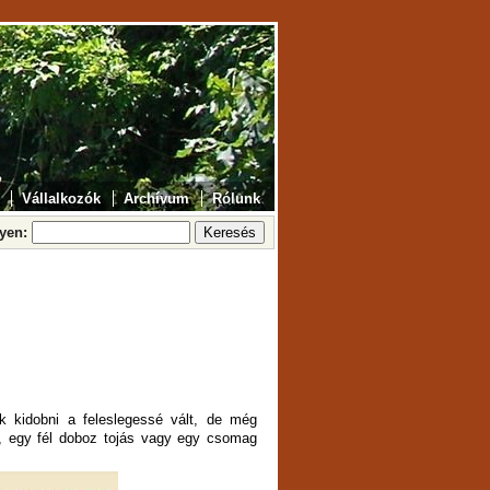
Vállalkozók
Archívum
Rólunk
lyen:
ik kidobni a feleslegessé vált, de még
rt, egy fél doboz tojás vagy egy csomag