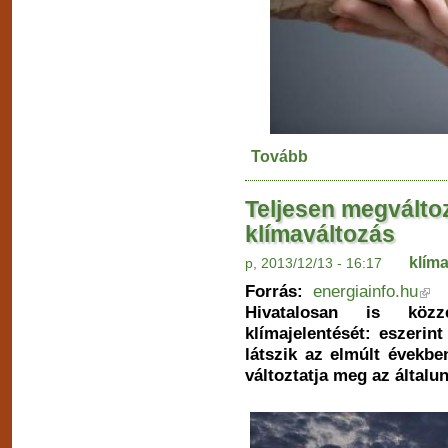
Tovább
Teljesen megváltoz
klímaváltozás
klím
p, 2013/12/13 - 16:17
Forrás:
energiainfo.hu
Hivatalosan is közz
klímajelentését: eszerin
látszik az elmúlt évekbe
változtatja meg az általun