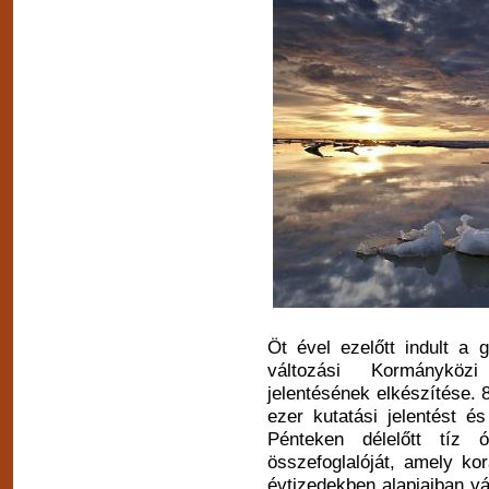
Öt ével ezelőtt indult a 
változási Kormányköz
jelentésének elkészítése. 
ezer kutatási jelentést és
Pénteken délelőtt tíz 
összefoglalóját, amely k
évtizedekben alapjaiban vá