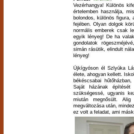
Vezérhangya! Különös kife
értelemben használja, mis
bolondos, különös figura,
fejében. Olyan dolgok kör
normális emberek csak le
egyik lényeg! De ha vala
gondolatok rögeszméjévé
simán rásütik, elindult ná
lényeg!
Újkígyóson él Szlyúka Lá
élete, ahogyan kellett. Isk
békéscsabai hűtőházban, é
Saját házának építését 
szükségessé, ugyanis kez
miután megnősült. Ali
megváltozása után, mindez 
ez volt a feladat, ami más