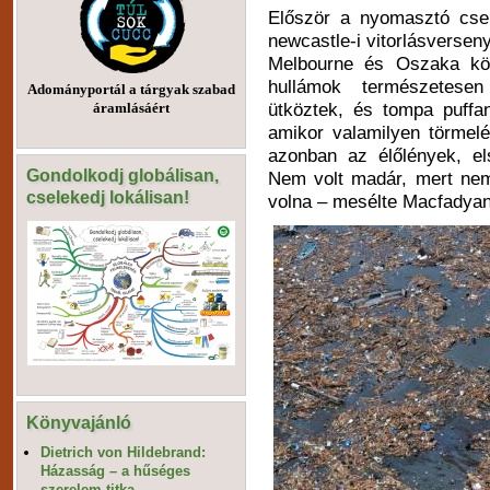
Először a nyomasztó cse
newcastle-i vitorlásversen
Melbourne és Oszaka köz
hullámok természetese
Adományportál a tárgyak szabad
ütköztek, és tompa puffa
áramlásáért
amikor valamilyen törmelé
azonban az élőlények, el
Gondolkodj globálisan,
Nem volt madár, mert nem
cselekedj lokálisan!
volna – mesélte Macfadyan
Könyvajánló
Dietrich von Hildebrand:
Házasság – a hűséges
szerelem titka