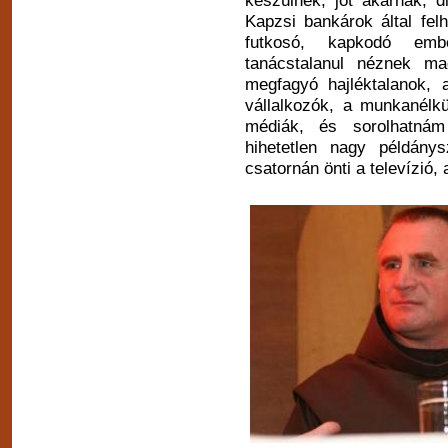
készülnek, jót akarnak, 
Kapzsi bankárok által fel
futkosó, kapkodó embe
tanácstalanul néznek m
megfagyó hajléktalanok, a
vállalkozók, a munkanélk
médiák, és sorolhatná
hihetetlen nagy példány
csatornán önti a televízió,