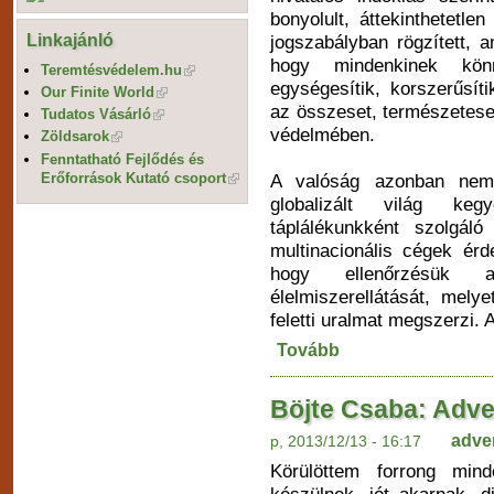
bonyolult, áttekinthetetle
Linkajánló
jogszabályban rögzített, 
hogy mindenkinek könn
Teremtésvédelem.hu
egységesítik, korszerűsíti
Our Finite World
az összeset, természetesen
Tudatos Vásárló
védelmében.
Zöldsarok
Fenntatható Fejlődés és
Erőforrások Kutató csoport
A valóság azonban nem
globalizált világ keg
táplálékunkként szolgál
multinacionális cégek érd
hogy ellenőrzésük 
élelmiszerellátását, mel
feletti uralmat megszerzi. Ak
Tovább
Böjte Csaba: Adve
adve
p, 2013/12/13 - 16:17
Körülöttem forrong minde