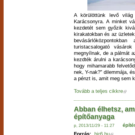
A körülöttünk levő vilá
Karácsonyra. A minket vá
kezdetét sem győzik kivá
kirakatokban és az üzletek 
bevásárlóközpontokban
turistacsalogató vásárok
megnyílnak, de a pálmát az
kezdték árulni a karácsony
hogy mihamarabb felvetőd
nek, Y-nak?” dilemmája, és
a pénzt is, amit meg sem k
Tovább a teljes cikkre
Abban élhetsz, ami
építőanyaga
építé
p, 2013/11/29 - 11:27
Forrás:
hir6.hu