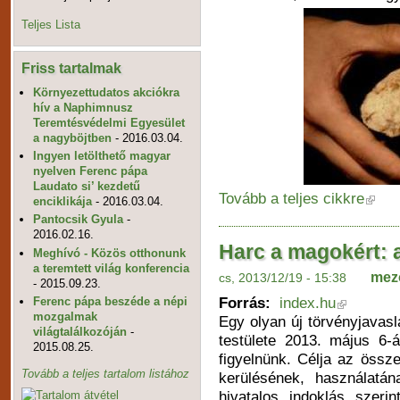
Teljes Lista
Friss tartalmak
Környezettudatos akciókra
hív a Naphimnusz
Teremtésvédelmi Egyesület
a nagyböjtben
- 2016.03.04.
Ingyen letölthető magyar
nyelven Ferenc pápa
Laudato si’ kezdetű
Tovább a teljes cikkre
enciklikája
- 2016.03.04.
Pantocsik Gyula
-
2016.02.16.
Harc a magokért: ak
Meghívó - Közös otthonunk
a teremtett világ konferencia
mez
cs, 2013/12/19 - 15:38
- 2015.09.23.
Forrás:
index.hu
Ferenc pápa beszéde a népi
mozgalmak
Egy olyan új törvényjavasla
világtalálkozóján
-
testülete 2013. május 6-
2015.08.25.
figyelnünk. Célja az össz
Tovább a teljes tartalom listához
kerülésének, használatá
hivatalos indoklás szeri