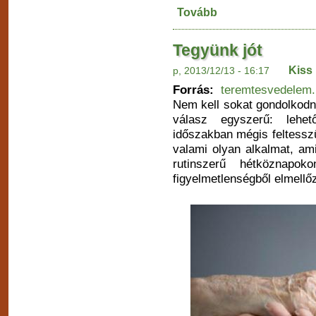
Tovább
Tegyünk jót
Kiss
p, 2013/12/13 - 16:17
Forrás:
teremtesvedelem
Nem kell sokat gondolkodni
válasz egyszerű: lehet
időszakban mégis feltessz
valami olyan alkalmat, am
rutinszerű hétköznapo
figyelmetlenségből elmell