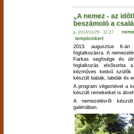
„A nemez - az időt
beszámoló a csal
neme
p, 2013/11/29 - 11:27
templomkert
2013. augusztus 6-án
foglalkozásra. A nemezelé
Farkas segítsége és útmu
foglalkozás elsősorba
kézműves kedvű szülők i
készült babák, labdák és 
A program végeztével a ko
készült remekeiket is átve
A nemezelésről készül
galériában.