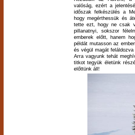
valóság, ezért a jelentés
időszak felkészülés a Me
hogy megérthessük és áté
tette ezt, hogy ne csak v
pillanatnyi, sokszor féle
emberek előtt, hanem hog
példát mutasson az emberi
és végül magát feláldozva 
Arra vagyunk tehát meghí
titkot tegyük életünk rés
előttünk áll!