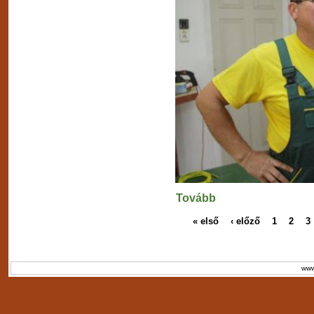
Tovább
« első
‹ előző
1
2
3
www