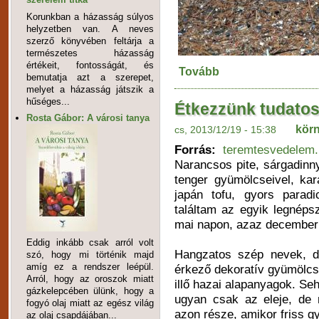
Korunkban a házasság súlyos
helyzetben van. A neves
szerző könyvében feltárja a
természetes házasság
értékeit, fontosságát, és
Tovább
bemutatja azt a szerepet,
melyet a házasság játszik a
hűséges...
Étkezzünk tudato
Rosta Gábor: A városi tanya
kör
cs, 2013/12/19 - 15:38
Forrás:
teremtesvedelem
Narancsos pite, sárgadinny
tenger gyümölcseivel, kara
japán tofu, gyors parad
találtam az egyik legnéps
mai napon, azaz december
Eddig inkább csak arról volt
Hangzatos szép nevek, di
szó, hogy mi történik majd
amíg ez a rendszer leépül.
érkező dekoratív gyümölc
Arról, hogy az oroszok miatt
illő hazai alapanyagok. Seh
gázkelepcében ülünk, hogy a
ugyan csak az eleje, de
fogyó olaj miatt az egész világ
azon része, amikor friss 
az olaj csapdájában...