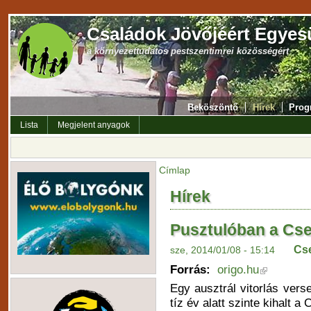
Családok Jövőjéért Egyes
a környezettudatos pestszentimrei közösségért
Beköszöntő
Hírek
Prog
Lista
Megjelent anyagok
Címlap
Hírek
Pusztulóban a Cs
Cs
sze, 2014/01/08 - 15:14
Forrás:
origo.hu
Egy ausztrál vitorlás ver
tíz év alatt szinte kihalt 