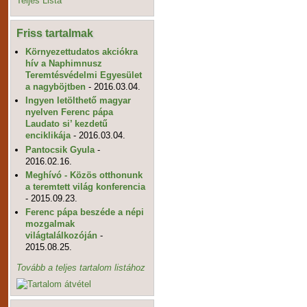
Teljes Lista
Friss tartalmak
Környezettudatos akciókra
hív a Naphimnusz
Teremtésvédelmi Egyesület
a nagyböjtben
- 2016.03.04.
Ingyen letölthető magyar
nyelven Ferenc pápa
Laudato si’ kezdetű
enciklikája
- 2016.03.04.
Pantocsik Gyula
-
2016.02.16.
Meghívó - Közös otthonunk
a teremtett világ konferencia
- 2015.09.23.
Ferenc pápa beszéde a népi
mozgalmak
világtalálkozóján
-
2015.08.25.
Tovább a teljes tartalom listához