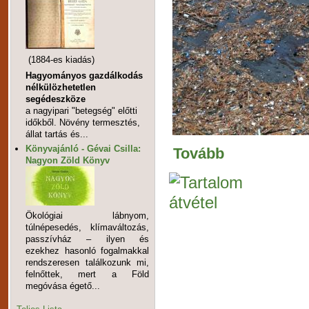
(1884-es kiadás)
Hagyományos gazdálkodás
nélkülözhetetlen
segédeszköze
a nagyipari "betegség" előtti
időkből. Növény termesztés,
állat tartás és...
Könyvajánló - Gévai Csilla:
Tovább
Nagyon Zöld Könyv
Ökológiai lábnyom,
túlnépesedés, klímaváltozás,
passzívház – ilyen és
ezekhez hasonló fogalmakkal
rendszeresen találkozunk mi,
felnőttek, mert a Föld
megóvása égető...