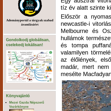
Egy ausztrál vito
tíz év alatt szinte
Először a nyomas
Adományportál a tárgyak szabad
newcastle-i vitorl
áramlásáért
Melbourne és Osz
hullámok természet
Gondolkodj globálisan,
és tompa puffaná
cselekedj lokálisan!
valamilyen törmel
az élőlények, els
madár, mert nem 
mesélte Macfadyan
Könyvajánló
Mezei Gazda Népszerű
Vezérkönyve