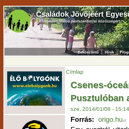
Családok Jövőjéért Egyes
a környezettudatos pestszentimrei közösségért
Beköszöntő
Hírek
Prog
Címlap
Csenes-óceá
Pusztulóban 
sze, 2014/01/08 - 15:1
Forrás:
origo.hu