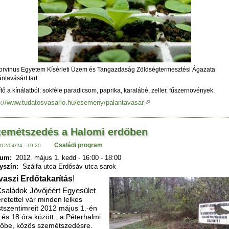
orvinus Egyetem Kísérleti Üzem és Tangazdaság Zöldségtermesztési Ágazata
ántavásárt tart.
ítő a kínálatból: sokféle paradicsom, paprika, karalábé, zeller, fűszernövények.
p://www.tudatosvasarlo.hu/esemeny/palantavasar
zemétszedés a Halomi erdőben
Családi program
012/04/24 - 19:20
tum:
2012. május 1. kedd -
16:00
-
18:00
yszín:
Szálfa utca Erdősáv utca sarok
vaszi Erdőtakarítás
!
saládok Jövőjéért Egyesület
retettel vár minden lelkes
tszentimreit 2012 május 1.-én
és 18 óra között , a Péterhalmi
őbe, közös szemétszedésre.