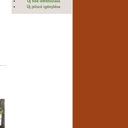
Új fiók létrehozása
Új jelszó igénylése