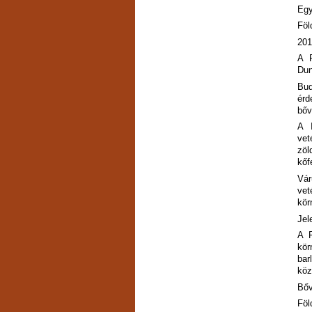
Egy
Föl
201
A F
Dun
Bud
érd
bőv
A I
vet
zöl
kőf
Vár
vet
kör
Jel
A F
kör
bar
köz
Bő
Föl