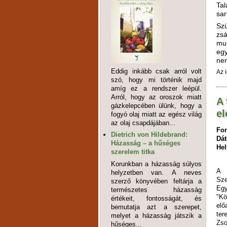
Tal
sar
Szü
zsá
mu
egy
nem
Eddig inkább csak arról volt
Az 
szó, hogy mi történik majd
amíg ez a rendszer leépül.
Arról, hogy az oroszok miatt
A 
gázkelepcében ülünk, hogy a
e
fogyó olaj miatt az egész világ
az olaj csapdájában...
For
Dietrich von Hildebrand:
Dá
Házasság – a hűséges
Hel
szerelem titka
Korunkban a házasság súlyos
A 
helyzetben van. A neves
Sze
szerző könyvében feltárja a
Eg
természetes házasság
"Kö
értékeit, fontosságát, és
el
bemutatja azt a szerepet,
ter
melyet a házasság játszik a
Zso
hűséges...