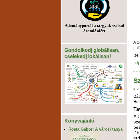
Adományportál a tárgyak szabad
áramlásáért
A C
pal
Gondolkodj globálisan,
Ízel
cselekedj lokálisan!
htt
S
k, 2
Dá
Hel
Ta
A C
Könyvajánló
s
ze
pes
Rosta Gábor: A városi tanya
16 
erd