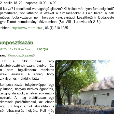
2. április 18–22., naponta 10.00–14.00
di kutya? Locsolócső vastagságú giliszta? Ki hallott már ilyen fura dolgokról
ismerheted, sőt láthatod is ezeket a furcsaságokat a Föld hetén. A hét
műves foglalkozáson nem hervadó kavicsvirágot készíthetünk Budapest
yar Természettudományi Múzeumban. (Bp. VIII., Ludovika tér 2–6.)
vebben:
http://www.mttm.hu
, 06 (1) 210 1085
omposztkazán
Energia
012/04/16 - 13:19 — Sura
rás:
Komposztkazán
Ez a cikk csak egy
dolatébresztőnek szánt rövidke írás,
ért nem foglalkozom részletes
szaki leírással. A lényeg, hogy
ezik ilyen és működik, láttam.
omposztkazán tulajdonképpen egy
y kupac, nagyon nedves ágapríték,
 kisujjnyi darabok, amelyet egy magra
lmozunk. A mag praktikusan egy
tekercselt padlófűtéscső, az ebben
ingő víz fogja a hőt átszállítani a
ső felhasználás helyére. Kell még