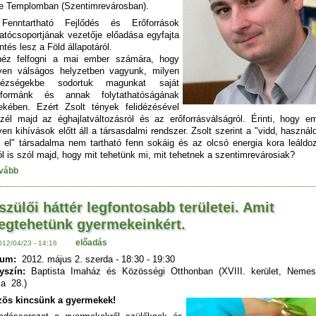
e Templomban (Szentimrevárosban).
Fenntartható Fejlődés és Erőforrások
atócsoportjának vezetője előadása egyfajta
entés lesz a Föld állapotáról.
éz felfogni a mai ember számára, hogy
yen válságos helyzetben vagyunk, milyen
hézségekbe sodortuk magunkat saját
etformánk és annak folytathatóságának
ekében. Ezért Zsolt tények felidézésével
zél majd az éghajlatváltozásról és az erőforrásválságról. Érinti, hogy em
yen kihívások előtt áll a társasdalmi rendszer. Zsolt szerint a "vidd, használ
 el" társadalma nem tartható fenn sokáig és az olcsó energia kora leáldoz
ól is szól majd, hogy mit tehetünk mi, mit tehetnek a szentimrevárosiak?
vább
szülői háttér legfontosabb területei. Amit
egtehetünk gyermekeinkért.
előadás
012/04/23 - 14:16
tum:
2012. május 2. szerda -
18:30
-
19:30
yszín:
Baptista Imaház és Közösségi Otthonban (XVIII. kerület, Nemes
a 28.)
ös kincsünk a gyermekek!