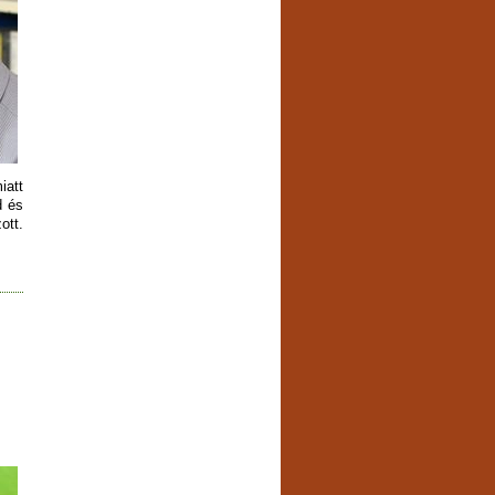
iatt
d és
ott.