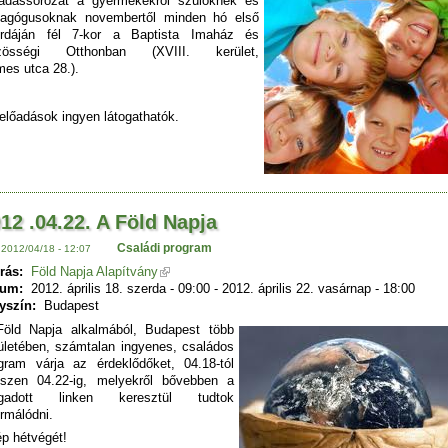
adássorozat a gyermekekről szülőknek és
agógusoknak novembertől minden hó első
rdáján fél 7-kor a Baptista Imaház és
zösségi Otthonban (XVIII. kerület,
es utca 28.).
előadások ingyen látogathatók.
12 .04.22. A Föld Napja
Családi program
 2012/04/18 - 12:07
rás:
Föld Napja Alapítvány
tum:
2012. április 18. szerda - 09:00
-
2012. április 22. vasárnap - 18:00
yszín:
Budapest
öld Napja alkalmából, Budapest több
ületében, számtalan ingyenes, családos
gram várja az érdeklődőket, 04.18-tól
szen 04.22-ig, melyekről bővebben a
gadott linken keresztül tudtok
ormálódni.
p hétvégét!