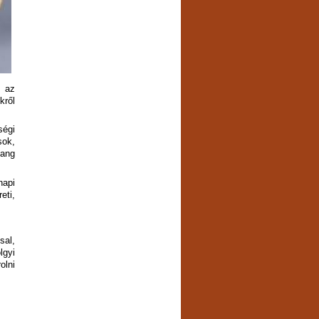
a az
kről
ségi
sok,
lang
napi
eti,
sal,
lgyi
olni