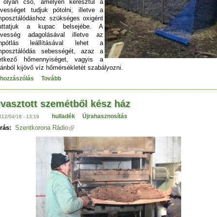
 olyan cső, amelyen keresztül a
vességet tudjuk pótolni, illetve a
posztálódáshoz szükséges oxigént
juttatjuk a kupac belsejébe. A
dvesség adagolásával illetve az
ánpótlás leállításával lehet a
mposztálódás sebességét, azaz a
letkező hőmennyiséget, vagyis a
ánból kijövő víz hőmérsékletét szabályozni.
 hozzászólás
Tovább
vasztott szemétből kész ház
hulladék
Újrahasznosítás
012/04/16 - 13:19
rás:
Szentkorona Rádio