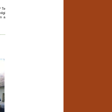
? Te
végi
en a