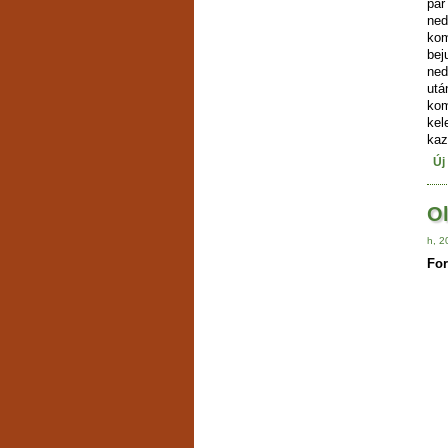
pár
ned
kom
be
ne
ut
ko
ke
kaz
Új
Ol
h, 2
For