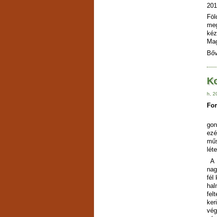
201
Föl
meg
kéz
Mag
Bő
K
h, 2
For
gon
ez
mű
lét
A k
nag
fél
ha
fel
ker
vég