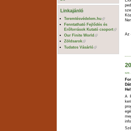
Elő
ped
Linkajánló
sze
Kö
Teremtésvédelem.hu
Nem
Fenntatható Fejlődés és
Erőforrások Kutató csoport
Az 
Our Finite World
Zöldsarok
Tudatos Vásárló
20
sze,
For
Dá
Hel
A F
ker
pro
egé
me
inf
Szé