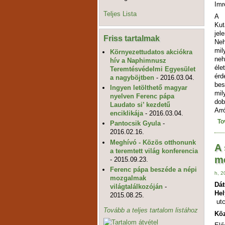
Imr
Teljes Lista
A 
Kut
jel
Friss tartalmak
Neh
mil
Környezettudatos akciókra
ne
hív a Naphimnusz
él
Teremtésvédelmi Egyesület
érd
a nagyböjtben
- 2016.03.04.
bes
Ingyen letölthető magyar
mil
nyelven Ferenc pápa
dob
Laudato si’ kezdetű
Arr
enciklikája
- 2016.03.04.
To
Pantocsik Gyula
-
2016.02.16.
Meghívó - Közös otthonunk
A 
a teremtett világ konferencia
m
- 2015.09.23.
Ferenc pápa beszéde a népi
h, 2
mozgalmak
Dá
világtalálkozóján
-
Hel
2015.08.25.
utc
Tovább a teljes tartalom listához
Köz