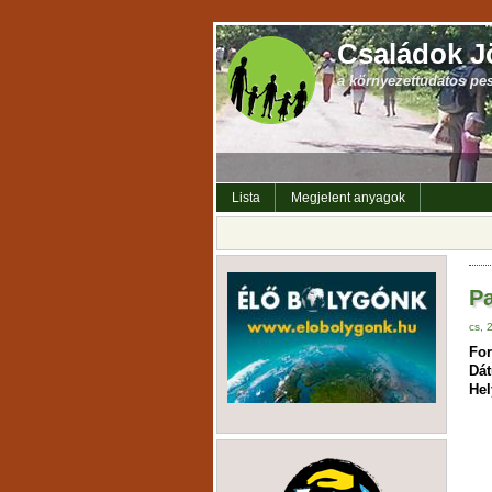
Családok J
a környezettudatos pe
Lista
Megjelent anyagok
Pa
cs, 
For
Dá
Hel