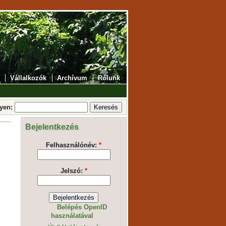
Vállalkozók
Archívum
Rólunk
lyen:
Bejelentkezés
Felhasználónév:
*
Jelszó:
*
Belépés OpenID
használatával