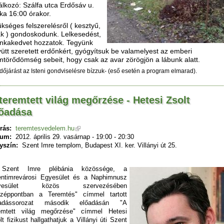
álkozó: Szálfa utca Erdősáv u.
ka 16:00 órakor.
kséges felszerelésről ( kesztyű,
k ) gondoskodunk. Lelkesedést,
nkakedvet hozzatok. Tegyünk
ütt szeretett erdőnkért, gyógyítsuk be valamelyest az emberi
törődömség sebeit, hogy csak az avar zörögjön a lábunk alatt.
időjárást az Isteni gondviselésre bízzuk- (eső esetén a program elmarad).
teremtett világ megőrzése - Hetesi Zsolt
lőadása
rás:
teremtesvedelem.hu
tum:
2012. április 29. vasárnap -
19:00
-
20:30
yszín:
Szent Imre templom, Budapest XI. ker. Villányi út 25.
Szent Imre plébánia közössége, a
ntimrevárosi Egyesület és a Naphimnusz
yesület közös szervezésében
zéppontban a Teremtés" címmel tartott
őadássorozat második előadásán "A
emtett világ megőrzése" címmel Hetesi
lt fizikust hallgathatjuk a Villányi úti Szent