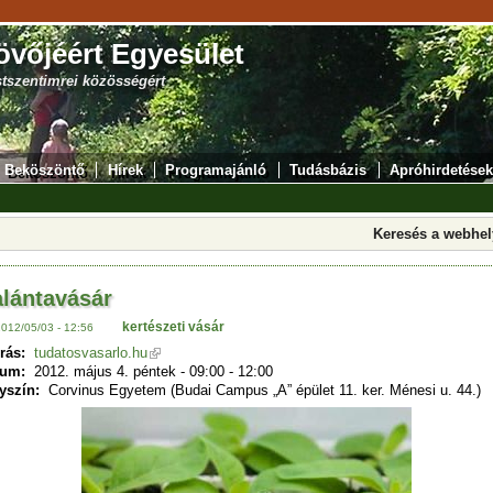
övőjéért Egyesület
stszentimrei közösségért
Beköszöntő
Hírek
Programajánló
Tudásbázis
Apróhirdetések
Keresés a webhe
lántavásár
kertészeti vásár
2012/05/03 - 12:56
rás:
tudatosvasarlo.hu
tum:
2012. május 4. péntek -
09:00
-
12:00
yszín:
Corvinus Egyetem (Budai Campus „A” épület 11. ker. Ménesi u. 44.)