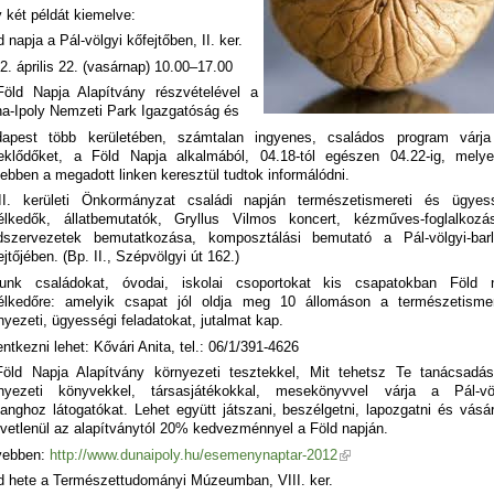
 két példát kiemelve:
d napja a Pál-völgyi kőfejtőben, II. ker.
2. április 22. (vasárnap) 10.00–17.00
öld Napja Alapítvány részvételével a
a-Ipoly Nemzeti Park Igazgatóság és
apest több kerületében, számtalan ingyenes, családos program várj
eklődőket, a Föld Napja alkalmából, 04.18-tól egészen 04.22-ig, melye
ebben a megadott linken keresztül tudtok informálódni.
I. kerületi Önkormányzat családi napján természetismereti és ügyes
élkedők, állatbemutatók, Gryllus Vilmos koncert, kézműves-foglalkozá
dszervezetek bemutatkozása, komposztálási bemutató a Pál-völgyi-bar
ejtőjében. (Bp. II., Szépvölgyi út 162.)
unk családokat, óvodai, iskolai csoportokat kis csapatokban Föld 
élkedőre: amelyik csapat jól oldja meg 10 állomáson a természetismer
nyezeti, ügyességi feladatokat, jutalmat kap.
entkezni lehet: Kővári Anita, tel.: 06/1/391-4626
öld Napja Alapítvány környezeti tesztekkel, Mit tehetsz Te tanácsadás
nyezeti könyvekkel, társasjátékokkal, mesekönyvvel várja a Pál-vö
langhoz látogatókat. Lehet együtt játszani, beszélgetni, lapozgatni és vásár
vetlenül az alapítványtól 20% kedvezménnyel a Föld napján.
vebben:
http://www.dunaipoly.hu/esemenynaptar-2012
d hete a Természettudományi Múzeumban, VIII. ker.