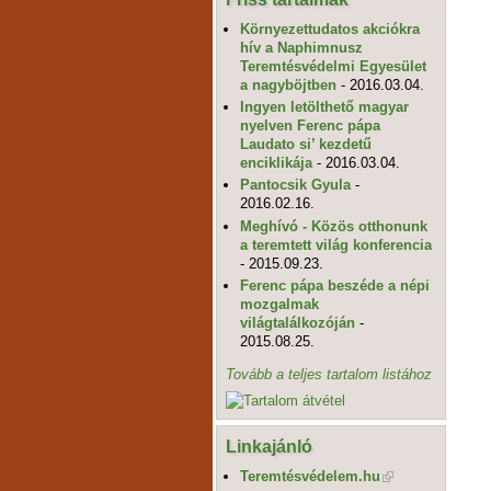
Környezettudatos akciókra
hív a Naphimnusz
Teremtésvédelmi Egyesület
a nagyböjtben
- 2016.03.04.
Ingyen letölthető magyar
nyelven Ferenc pápa
Laudato si’ kezdetű
enciklikája
- 2016.03.04.
Pantocsik Gyula
-
2016.02.16.
Meghívó - Közös otthonunk
a teremtett világ konferencia
- 2015.09.23.
Ferenc pápa beszéde a népi
mozgalmak
világtalálkozóján
-
2015.08.25.
Tovább a teljes tartalom listához
Linkajánló
Teremtésvédelem.hu