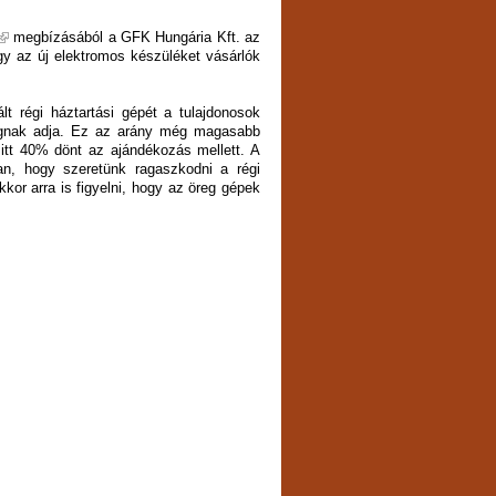
megbízásából a GFK Hungária Kft. az
ogy az új elektromos készüléket vásárlók
t régi háztartási gépét a tulajdonosok
agnak adja. Ez az arány még magasabb
 itt 40% dönt az ajándékozás mellett. A
an, hogy szeretünk ragaszkodni a régi
or arra is figyelni, hogy az öreg gépek