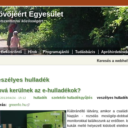
övőjéért Egyesület
stszentimrei közösségért
Beköszöntő
Hírek
Programajánló
Tudásbázis
Apróhirdetések
Keresés a webhe
eszélyes hulladék
vá kerülnek az e-hulladékok?
hulladék
szelektív hulladékgyűjtés
veszélyes hulladék
 2013/04/24 - 15:12
rás:
greenfo.hu
Kiábrándító látvány, amikor a család
Napján - rozsdás mosógép-dobbal,
monitorokkal találkozunk az erdőben. I
kukák mellé helyezett kidobott elektr