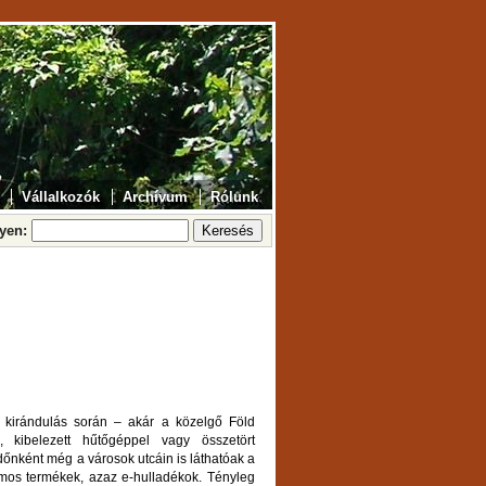
Vállalkozók
Archívum
Rólunk
lyen:
i kirándulás során – akár a közelgő Föld
 kibelezett hűtőgéppel vagy összetört
dőnként még a városok utcáin is láthatóak a
omos termékek, azaz e-hulladékok. Tényleg