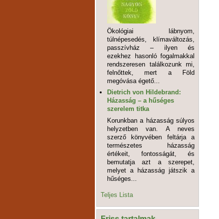
Ökológiai lábnyom,
túlnépesedés, klímaváltozás,
passzívház – ilyen és
ezekhez hasonló fogalmakkal
rendszeresen találkozunk mi,
felnőttek, mert a Föld
megóvása égető...
Dietrich von Hildebrand:
Házasság – a hűséges
szerelem titka
Korunkban a házasság súlyos
helyzetben van. A neves
szerző könyvében feltárja a
természetes házasság
értékeit, fontosságát, és
bemutatja azt a szerepet,
melyet a házasság játszik a
hűséges...
Teljes Lista
Friss tartalmak