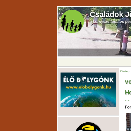
Családok J
a környezettudatos pe
Címlap
v
Ho
sze,
For