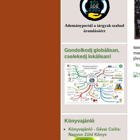
Adományportál a tárgyak szabad
áramlásáért
fel
Gondolkodj globálisan,
mas
cselekedj lokálisan!
jóv
To
Könyvajánló
Könyvajánló - Gévai Csilla:
Nagyon Zöld Könyv