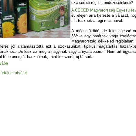
ez a sorsuk régi berendezéseinknek?
A CECED Magyarország Egyesülés
év elején arra kereste a választ, h
mit tesznek a régi masinával.
A még működő, de feleslegessé vál
35%-a egy barátnak vagy családt
Magyarország dél-keleti régiójában:
mérés jól alátámasztotta ezt a szokásunkat: tipikus magatartás hazánkb
inákhoz. „Jó lesz az még a nagyinak vagy a nyaralóban...” Nem árt ugyanakk
al több energiát használnak, mint korszerű, új társaik.
vább