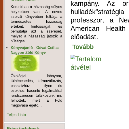
kampány. Az or
Korunkban a házasság súlyos
hulladék”stratégi
helyzetben van. A neves
szerző könyvében feltárja a
professzor, a N
természetes házasság
értékeit, fontosságát, és
American Health 
bemutatja azt a szerepet,
előadást.
melyet a házasság játszik a
hűséges...
Tovább
Könyvajánló - Gévai Csilla:
Nagyon Zöld Könyv
Ökológiai lábnyom,
túlnépesedés, klímaváltozás,
passzívház – ilyen és
ezekhez hasonló fogalmakkal
rendszeresen találkozunk mi,
felnőttek, mert a Föld
megóvása égető...
Teljes Lista
Friss tartalmak