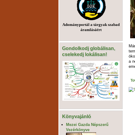
Adományportál a tárgyak szabad
áramlásáért
Már
Gondolkodj globálisan,
ter
cselekedj lokálisan!
öko
a n
eme
To
Könyvajánló
Mezei Gazda Népszerű
Vezérkönyve