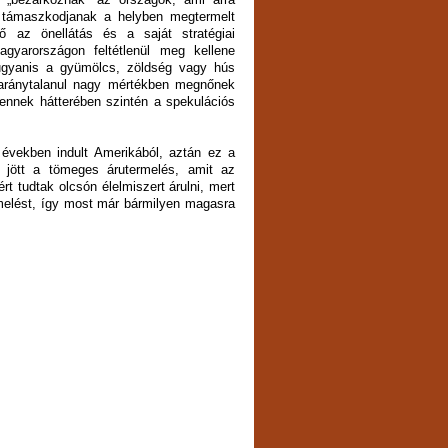
 támaszkodjanak a helyben megtermelt
ő az önellátás és a saját stratégiai
agyarországon feltétlenül meg kellene
 ugyanis a gyümölcs, zöldség vagy hús
 aránytalanul nagy mértékben megnőnek
ennek hátterében szintén a spekulációs
években indult Amerikából, aztán ez a
 jött a tömeges árutermelés, amit az
rt tudtak olcsón élelmiszert árulni, mert
ermelést, így most már bármilyen magasra