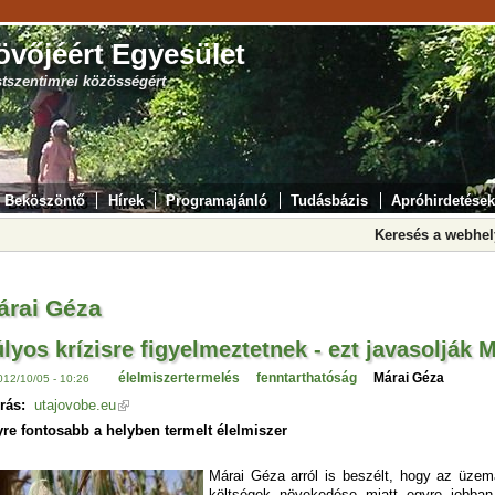
övőjéért Egyesület
stszentimrei közösségért
Beköszöntő
Hírek
Programajánló
Tudásbázis
Apróhirdetések
Keresés a webhe
árai Géza
lyos krízisre figyelmeztetnek - ezt javasolják
élelmiszertermelés
fenntarthatóság
Márai Géza
012/10/05 - 10:26
rás:
utajovobe.eu
re fontosabb a helyben termelt élelmiszer
Márai Géza arról is beszélt, hogy az üzema
költségek növekedése miatt egyre jobban