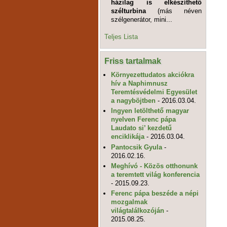
házilag is elkészíthető
szélturbina
(más néven
szélgenerátor, mini...
Teljes Lista
Friss tartalmak
Környezettudatos akciókra
hív a Naphimnusz
Teremtésvédelmi Egyesület
a nagyböjtben
- 2016.03.04.
Ingyen letölthető magyar
nyelven Ferenc pápa
Laudato si’ kezdetű
enciklikája
- 2016.03.04.
Pantocsik Gyula
-
2016.02.16.
Meghívó - Közös otthonunk
a teremtett világ konferencia
- 2015.09.23.
Ferenc pápa beszéde a népi
mozgalmak
világtalálkozóján
-
2015.08.25.