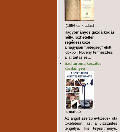
(1884-es kiadás)
Hagyományos gazdálkodás
nélkülözhetetlen
segédeszköze
a nagyipari "betegség" előtti
időkből. Növény termesztés,
állat tartás és...
Széltúrbina készítés
kézikönyve
Ismertető
Az angol szerző évtizedek óta
tökéletesíti azt a vízszintes
tengelyű, kis teljesítményű,