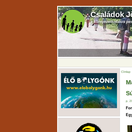
Családok J
a környezettudatos pe
Címlap
M
Sú
p, 2
For
Egy