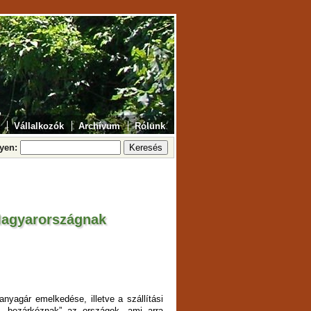
Vállalkozók
Archívum
Rólunk
lyen:
 Magyarországnak
nyagár emelkedése, illetve a szállítási
 „bezárkóznak” az országok, ami arra