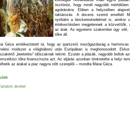
ösztönöz, hogy minél nagyobb mértékben
agrárárukra. Ebben a helyzetben alapvet
raktározás. A docens szerint emellett M
nyirbálni a lánckereskedelmet is, amikor
értékesítésben megjelennek a közvetítők,
az árak. Az egyetemi szakember úgy véli, 
tőke áll.
ai Géza emlékeztetett rá, hogy az iparszerű mezőgazdaság a harmincas 
melési módszer a világháború után Európában is meghonosodott. Ekkor
szakértő „beetetési” időszaknak tekinti. Ezután a plázák, nagyobb boltok azé
emzetközi tőke finanszírozta azt. Az eljárás azonban tönkretette a helyi t
lhetik az árakat a piac nagyra nőtt szereplői – mondta Márai Géza.
vább