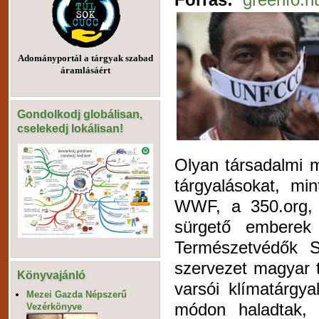
Adományportál a tárgyak szabad
áramlásáért
Gondolkodj globálisan,
cselekedj lokálisan!
Olyan társadalmi 
tárgyalásokat, mi
WWF, a 350.org, a
sürgető emberek
Természetvédők S
szervezet magyar 
Könyvajánló
varsói klímatárgy
Mezei Gazda Népszerű
módon haladtak,
Vezérkönyve