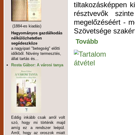
tiltakozásképpen ki
résztvevők szin
megelőzéséért - m
(1884-es kiadás)
Szövetsége szakért
Hagyományos gazdálkodás
nélkülözhetetlen
Tovább
segédeszköze
a nagyipari "betegség" előtti
időkből. Növény termesztés,
állat tartás és...
Rosta Gábor: A városi tanya
Eddig inkább csak arról volt
szó, hogy mi történik majd
amíg ez a rendszer leépül.
Arról, hogy az oroszok miatt