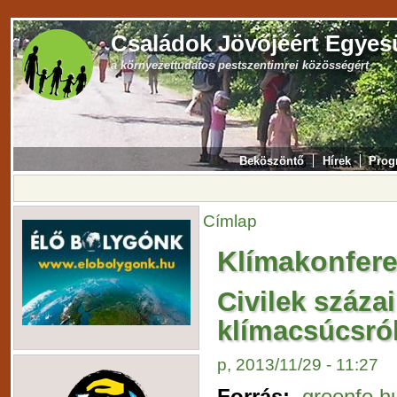
Családok Jövőjéért Egyes
a környezettudatos pestszentimrei közösségért
Beköszöntő
Hírek
Prog
Címlap
Klímakonfere
Civilek százai
klímacsúcsró
p, 2013/11/29 - 11:27
Forrás:
greenfo.h