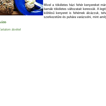
Mivel a tökéletes házi fehér kenyereket má
barnák tökéletes változatait keressük. A legt
kiőrlésű kenyeret is fehérnek álcázzuk, te
szerkezetűre és puhára varázsolni, mint ami
vább