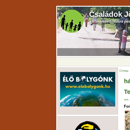
Családok J
a környezettudatos pe
Címlap
h
Te
sze,
For