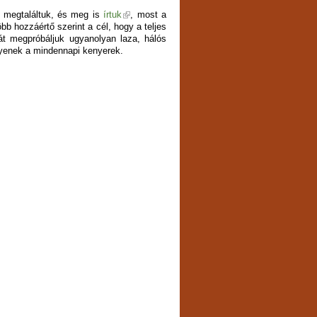
r megtaláltuk, és meg is
írtuk
, most a
öbb hozzáértő szerint a cél, hogy a teljes
hát megpróbáljuk ugyanolyan laza, hálós
lyenek a mindennapi kenyerek.