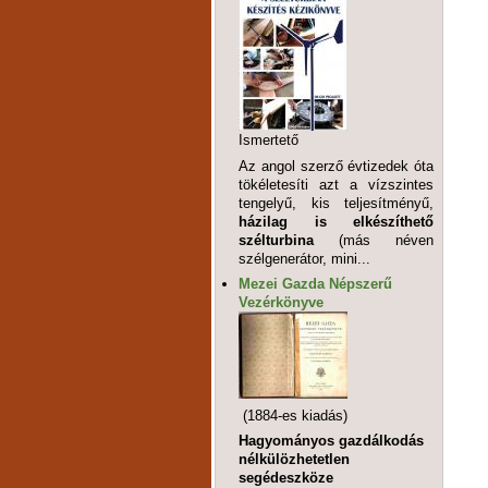
Ismertető
Az angol szerző évtizedek óta
tökéletesíti azt a vízszintes
tengelyű, kis teljesítményű,
házilag is elkészíthető
szélturbina
(más néven
szélgenerátor, mini...
Mezei Gazda Népszerű
Vezérkönyve
(1884-es kiadás)
Hagyományos gazdálkodás
nélkülözhetetlen
segédeszköze