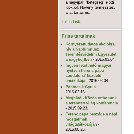
a nagyipari "betegség" előtti
időkből. Növény termesztés,
állat tartás és...
Teljes Lista
Friss tartalmak
Környezettudatos akciókra
hív a Naphimnusz
Teremtésvédelmi Egyesület
a nagyböjtben
- 2016.03.04.
Ingyen letölthető magyar
nyelven Ferenc pápa
Laudato si’ kezdetű
enciklikája
- 2016.03.04.
Pantocsik Gyula
-
2016.02.16.
Meghívó - Közös otthonunk
a teremtett világ konferencia
- 2015.09.23.
Ferenc pápa beszéde a népi
mozgalmak
világtalálkozóján
-
2015.08.25.