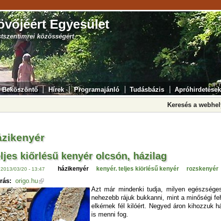
övőjéért Egyesület
stszentimrei közösségért
Beköszöntő
Hírek
Programajánló
Tudásbázis
Apróhirdetések
Keresés a webhe
ázikenyér
ljes kiőrlésű kenyér olcsón, házilag
házikenyér
kenyér. teljes kiörlésű kenyér
rozskenyér
 2013/03/20 - 13:47
rás:
origo.hu
Azt már mindenki tudja, milyen egészséges
nehezebb rájuk bukkanni, mint a minőségi feh
elkérnek fél kilóért. Negyed áron kihozzuk
is menni fog.