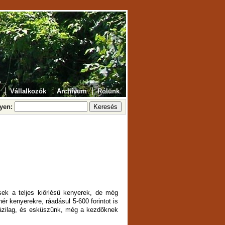
Vállalkozók
Archívum
Rólunk
lyen:
ek a teljes kiőrlésű kenyerek, de még
ér kenyerekre, ráadásul 5-600 forintot is
 házilag, és esküszünk, még a kezdőknek