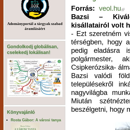
Forrás:
veol.hu
Bazsi – Kivál
kisállatairól volt 
Adományportál a tárgyak szabad
áramlásáért
- Ezt szeretném vi
térségben, hogy a
Gondolkodj globálisan,
pedig eladásra 
cselekedj lokálisan!
polgármester, a
Csipkerózsika- álmá
Bazsi valódi föl
településekről i
nagyvilágba munk
Miután szétnézt
beszélgetni, hogy m
Könyvajánló
Rosta Gábor: A városi tanya