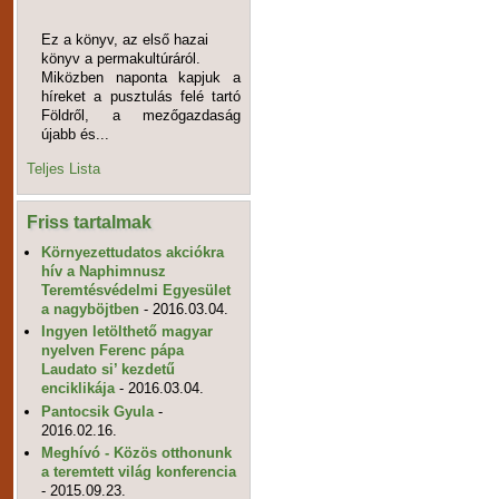
Ez a könyv, az első hazai
könyv a permakultúráról.
Miközben naponta kapjuk a
híreket a pusztulás felé tartó
Földről, a mezőgazdaság
újabb és...
Teljes Lista
Friss tartalmak
Környezettudatos akciókra
hív a Naphimnusz
Teremtésvédelmi Egyesület
a nagyböjtben
- 2016.03.04.
Ingyen letölthető magyar
nyelven Ferenc pápa
Laudato si’ kezdetű
enciklikája
- 2016.03.04.
Pantocsik Gyula
-
2016.02.16.
Meghívó - Közös otthonunk
a teremtett világ konferencia
- 2015.09.23.