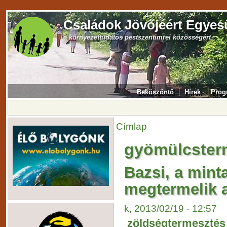
Családok Jövőjéért Egyes
a környezettudatos pestszentimrei közösségért
Beköszöntő
Hírek
Prog
Címlap
gyömülcster
Bazsi, a minta
megtermelik 
k, 2013/02/19 - 12:57
zöldségtermesztés