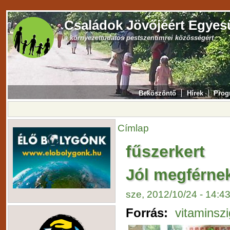
Családok Jövőjéért Egyes
a környezettudatos pestszentimrei közösségért
Beköszöntő
Hírek
Prog
Címlap
fűszerkert
Jól megférne
sze, 2012/10/24 - 14:4
Forrás:
vitaminsz