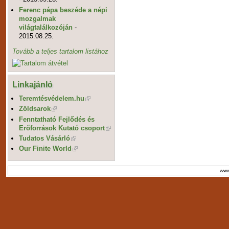
Ferenc pápa beszéde a népi
mozgalmak
világtalálkozóján
-
2015.08.25.
Tovább a teljes tartalom listához
Linkajánló
Teremtésvédelem.hu
Zöldsarok
Fenntatható Fejlődés és
Erőforrások Kutató csoport
Tudatos Vásárló
Our Finite World
www