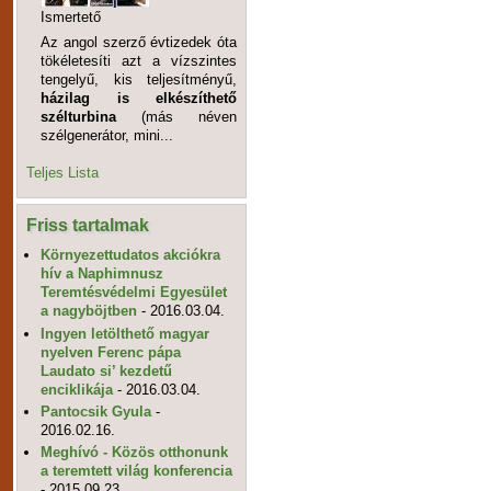
Ismertető
Az angol szerző évtizedek óta
tökéletesíti azt a vízszintes
tengelyű, kis teljesítményű,
házilag is elkészíthető
szélturbina
(más néven
szélgenerátor, mini...
Teljes Lista
Friss tartalmak
Környezettudatos akciókra
hív a Naphimnusz
Teremtésvédelmi Egyesület
a nagyböjtben
- 2016.03.04.
Ingyen letölthető magyar
nyelven Ferenc pápa
Laudato si’ kezdetű
enciklikája
- 2016.03.04.
Pantocsik Gyula
-
2016.02.16.
Meghívó - Közös otthonunk
a teremtett világ konferencia
- 2015.09.23.