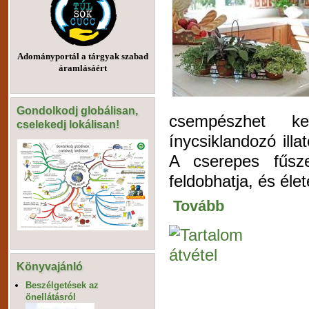
Adományportál a tárgyak szabad
áramlásáért
Gondolkodj globálisan,
csempészhet ke
cselekedj lokálisan!
ínycsiklandozó illa
A cserepes fűsze
feldobhatja, és él
Tovább
Könyvajánló
Beszélgetések az
önellátásról