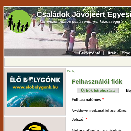
Családok Jövőjéért Egyes
a környezettudatos pestszentimrei közösségért
Beköszöntő
Hírek
Prog
Címlap
Felhasználói fiók
Új fiók létrehozása
Be
Felhasználónév:
*
A webhelyen regisztrált felhasználónév.
Jelszó:
*
A felhasználónévhez tartozó jelszó.