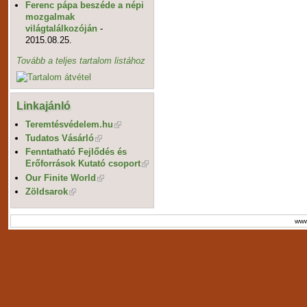
Ferenc pápa beszéde a népi
mozgalmak
világtalálkozóján
-
2015.08.25.
Tovább a teljes tartalom listához
Linkajánló
Teremtésvédelem.hu
Tudatos Vásárló
Fenntatható Fejlődés és
Erőforrások Kutató csoport
Our Finite World
Zöldsarok
www