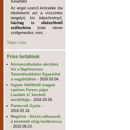
Ismertető
Az angol szerző évtizedek óta
tökéletesíti azt a vízszintes
tengelyű, kis teljesítményű,
házilag is elkészíthető
szélturbina
(más néven
szélgenerátor, mini...
Teljes Lista
Friss tartalmak
Környezettudatos akciókra
hív a Naphimnusz
Teremtésvédelmi Egyesület
a nagyböjtben
- 2016.03.04.
Ingyen letölthető magyar
nyelven Ferenc pápa
Laudato si’ kezdetű
enciklikája
- 2016.03.04.
Pantocsik Gyula
-
2016.02.16.
Meghívó - Közös otthonunk
a teremtett világ konferencia
- 2015.09.23.