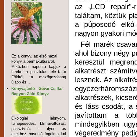
az „LCD repair”-
találtam, köztük pl
a púposodó elkó-k
nagyon gyakori mód
Fél marék csavar 
ahol bizony négy p
Ez a könyv, az első hazai
keresztül megren
könyv a permakultúráról.
Miközben naponta kapjuk a
alkatrészt számít
híreket a pusztulás felé tartó
Földről, a mezőgazdaság
lesznek. Az alkatré
újabb és...
egyezerháromszáz
Könyvajánló - Gévai Csilla:
Nagyon Zöld Könyv
alkatrészek, kicser
és láss csodát, a
javítottam a töb
Ökológiai lábnyom,
mindegyikben ugy
túlnépesedés, klímaváltozás,
passzívház – ilyen és
végeredmény pedig 
ezekhez hasonló fogalmakkal