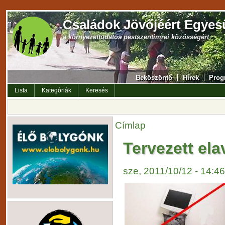
Családok Jövőjéért Egyes
a környezettudatos pestszentimrei közösségért
Beköszöntő
Hírek
Prog
Lista
Kategóriák
Keresés
Címlap
Tervezett ela
sze, 2011/10/12 - 14:4