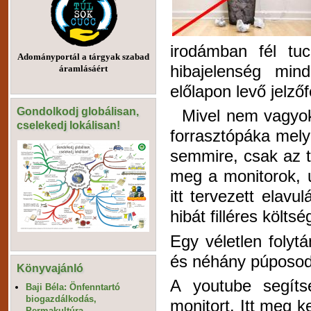
irodámban fél tuc
Adományportál a tárgyak szabad
hibajelenség min
áramlásáért
előlapon levő jelzőf
Gondolkodj globálisan,
Mivel nem vagyok 
cselekedj lokálisan!
forrasztópáka mely
semmire, csak az 
meg a monitorok, u
itt tervezett elav
hibát filléres költsé
Egy véletlen folyt
és néhány púposodó 
Könyvajánló
A youtube segíts
Baji Béla: Önfenntartó
biogazdálkodás,
monitort. Itt meg 
Permakultúra