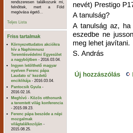
rendszeresen találkozunk mi,
nevét) Prestigo P17
felnőttek, mert a Föld
megóvása égető...
A tanulság?
Teljes Lista
A tanulság az, ha
eszedbe ne jusson 
Friss tartalmak
meg lehet javítani.
Környezettudatos akciókra
hív a Naphimnusz
S. András
Teremtésvédelmi Egyesület
a nagyböjtben
- 2016.03.04.
Ingyen letölthető magyar
nyelven Ferenc pápa
Új hozzászólás
Laudato si’ kezdetű
enciklikája
- 2016.03.04.
Pantocsik Gyula
-
2016.02.16.
Meghívó - Közös otthonunk
a teremtett világ konferencia
- 2015.09.23.
Ferenc pápa beszéde a népi
mozgalmak
világtalálkozóján
-
2015.08.25.