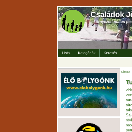
Családok J
a környezettudatos pe
Lista
Kategóriák
Keresés
Címlap
Tu
vid
ver
tar
tár
tak
Saj
röv
rec
per