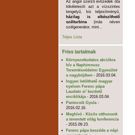
Az angol szerző évtizedek óta
tökéletesíti azt a vízszintes
tengelyű, kis teljesítményű,
házilag is elkészíthető
szélturbina
(más néven
szélgenerátor, mini...
Teljes Lista
Friss tartalmak
Környezettudatos akciókra
hív a Naphimnusz
Teremtésvédelmi Egyesület
a nagyböjtben
- 2016.03.04.
Ingyen letölthető magyar
nyelven Ferenc pápa
Laudato si’ kezdetű
enciklikája
- 2016.03.04.
Pantocsik Gyula
-
2016.02.16.
Meghívó - Közös otthonunk
a teremtett világ konferencia
- 2015.09.23.
Ferenc pápa beszéde a népi