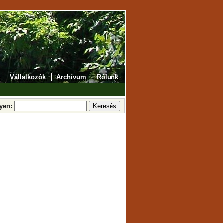
Vállalkozók
Archívum
Rólunk
lyen: