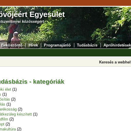
övőjéért Egyesület
stszentimrei közösségért
Beköszöntő
Hírek
Programajánló
Tudásbázis
Apróhirdetések
Keresés a webhe
dásbázis - kategóriák
éki élet
(1)
s
(1)
tósítás
(2)
olás
(1)
arékosság
(2)
átkezüleg készített
(1)
idfilm
(2)
ept
(2)
makultúra
(2)