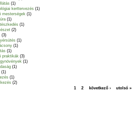
llátás
(1)
lógiai kerttervezés
(1)
i mesterségek
(1)
túra
(1)
tészkedés
(1)
tészet
(2)
t
(3)
yérsütés
(1)
ácsony
(1)
ítás
(1)
i praktikák
(3)
gynövények
(1)
daság
(1)
(1)
ezés
(1)
tkezés
(2)
1
2
következő ›
utolsó »