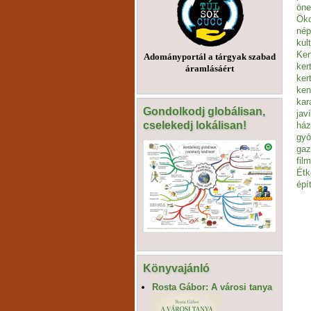
öne
Öko
nép
kul
Ker
Adományportál a tárgyak szabad
ker
áramlásáért
ker
ken
kar
Gondolkodj globálisan,
jav
cselekedj lokálisan!
ház
gyó
gaz
film
Étk
épí
Könyvajánló
Rosta Gábor: A városi tanya