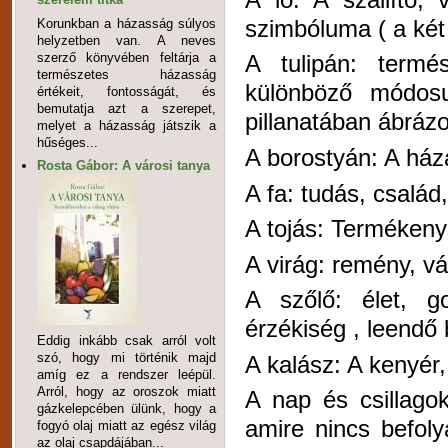
szimbóluma ( a két
Korunkban a házasság súlyos
helyzetben van. A neves
szerző könyvében feltárja a
A tulipán: termé
természetes házasság
különböző módosu
értékeit, fontosságát, és
bemutatja azt a szerepet,
pillanatában ábrázo
melyet a házasság játszik a
hűséges...
A borostyán: A ház
Rosta Gábor: A városi tanya
A fa: tudás, család,
A tojás: Terméken
A virág: remény, v
A szőlő: élet, 
érzékiség , leendő 
Eddig inkább csak arról volt
szó, hogy mi történik majd
A kalász: A kenyér,
amíg ez a rendszer leépül.
Arról, hogy az oroszok miatt
A nap és csillagok
gázkelepcében ülünk, hogy a
amire nincs befol
fogyó olaj miatt az egész világ
az olaj csapdájában...