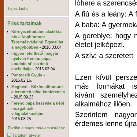
lóhere a szerencsés
Teljes Lista
A fiú és a leány: A 
Friss tartalmak
A baba: A gyermek
Környezettudatos akciókra
A gereblye: hogy 
hív a Naphimnusz
Teremtésvédelmi Egyesület
életet jelképezi.
a nagyböjtben
- 2016.03.04.
Ingyen letölthető magyar
A szív: a szeretett
nyelven Ferenc pápa
Laudato si’ kezdetű
enciklikája
- 2016.03.04.
Pantocsik Gyula
-
Ezen kívül persze 
2016.02.16.
más formákat is
Meghívó - Közös otthonunk
a teremtett világ konferencia
kívánt személyhe
- 2015.09.23.
alkalmához illően.
Ferenc pápa beszéde a népi
mozgalmak
Szerintem nagyo
világtalálkozóján
-
2015.08.25.
érdemes lenne újra 
Tovább a teljes tartalom listához