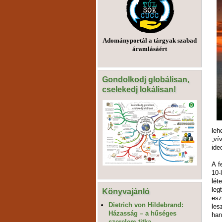
Adományportál a tárgyak szabad
áramlásáért
Gondolkodj globálisan,
cselekedj lokálisan!
leh
„ví
ide
A f
10-
lét
leg
Könyvajánló
esz
Dietrich von Hildebrand:
les
Házasság – a hűséges
han
szerelem titka