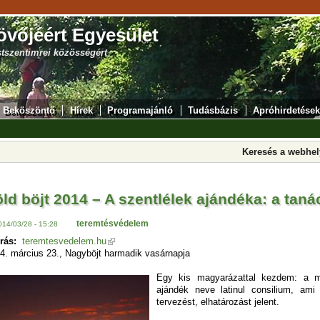
övőjéért Egyesület
stszentimrei közösségért
Beköszöntő
Hírek
Programajánló
Tudásbázis
Apróhirdetések
Keresés a webhe
ld böjt 2014 – A szentlélek ajándéka: a taná
teremtésvédelem
014/03/28 - 15:28
rás:
teremtesvedelem.hu
4. március 23., Nagyböjt harmadik vasárnapja
Egy kis magyarázattal kezdem: a ma
ajándék neve latinul consilium, ami
tervezést, elhatározást jelent.