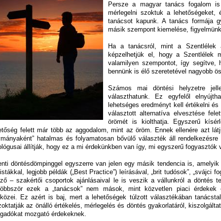
Persze a magyar tanács fogalom is 
mérlegelni szoktuk a lehetőségeket, 
tanácsot kapunk. A tanács formája 
másik szempont kiemelése, figyelmünk
Ha a tanácsról, mint a Szentlélek 
képzelhetjük el, hogy a Szentlélek 
valamilyen szempontot, így segítve, 
bennünk is élő szeretetével nagyobb ö
Számos mai döntési helyzetre jell
választhatunk. Ez egyfelől elnyújth
lehetséges eredményt kell értékelni és
választott alternatíva elvesztése fel
örömét is kiolthatja. Egyszerű kísér
etőség felett már több az aggodalom, mint az öröm. Ennek ellenére azt lát
vmányaként” hatalmas és folyamatosan bővülő választék áll rendelkezésre 
ológusai állítják, hogy ez a mi érdekünkben van így, mi egyszerű fogyasztók
enti döntésdömpinggel egyszerre van jelen egy másik tendencia is, amelyik 
listákkal, legjobb példák („Best Practice”) leírásával, „brit tudósok”, „svájci 
ező – szakértői csoportok ajánlásaival le is veszik a vállunkról a döntés t
többször ezek a „tanácsok” nem mások, mint közvetlen piaci érdekek é
közei. Ez azért is baj, mert a lehetőségek túlzott választékában tanácsta
zoktatják az önálló értékelés, mérlegelés és döntés gyakorlatáról, kiszolgál
gadókat mozgató érdekeknek.