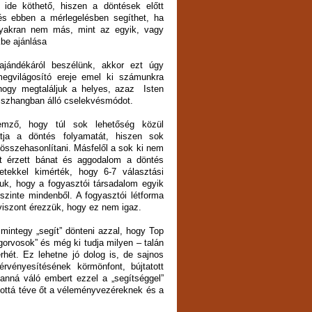
ide köthető, hiszen a döntések előtt
és ebben a mérlegelésben segíthet, ha
gyakran nem más, mint az egyik, vagy
be ajánlása
ajándékáról beszélünk, akkor ezt úgy
megvilágosító ereje emel ki számunkra
hogy megtaláljuk a helyes, azaz Isten
sszhangban álló cselekvésmódot.
emző, hogy túl sok lehetőség közül
atja a döntés folyamatát, hiszen sok
 összehasonlítani. Másfelől a sok ki nem
ett érzett bánat és aggodalom a döntés
letekkel kimérték, hogy 6-7 választási
juk, hogy a fogyasztói társadalom egyik
szinte mindenből. A fogyasztói létforma
 viszont érezzük, hogy ez nem igaz.
mintegy „segít” dönteni azzal, hogy Top
fogorvosok” és még ki tudja milyen – talán
erhét. Ez lehetne jó dolog is, de sajnos
rvényesítésének körmönfont, bújtatott
lanná váló embert ezzel a „segítséggel”
tatottá téve őt a véleményvezéreknek és a