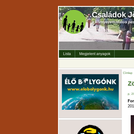
Családok J
a környezettudatos pe
Lista
Megjelent anyagok
Címlap
Zö
p, 2
For
201