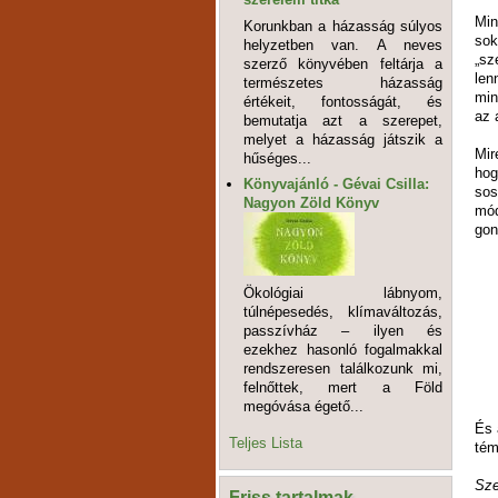
Min
Korunkban a házasság súlyos
sok
helyzetben van. A neves
„sz
szerző könyvében feltárja a
len
természetes házasság
min
értékeit, fontosságát, és
az 
bemutatja azt a szerepet,
melyet a házasság játszik a
Mir
hűséges...
hog
Könyvajánló - Gévai Csilla:
sos
Nagyon Zöld Könyv
mód
gon
Ökológiai lábnyom,
túlnépesedés, klímaváltozás,
passzívház – ilyen és
ezekhez hasonló fogalmakkal
rendszeresen találkozunk mi,
felnőttek, mert a Föld
megóvása égető...
És 
Teljes Lista
tém
Sze
Friss tartalmak