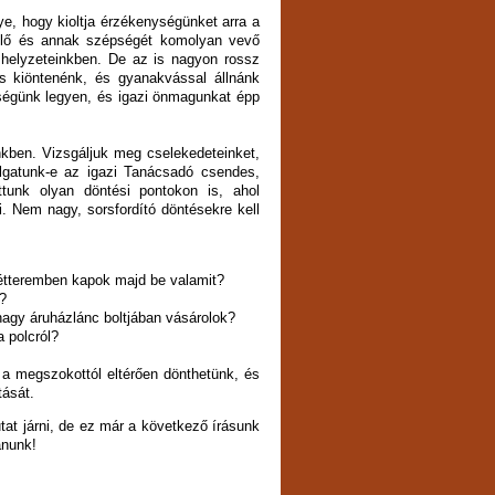
e, hogy kioltja érzékenységünket arra a
nylő és annak szépségét komolyan vevő
i helyzeteinkben. De az is nagyon rossz
is kiöntenénk, és gyanakvással állnánk
ségünk legyen, és igazi önmagunkat épp
nkben. Vizsgáljuk meg cselekedeteinket,
lgatunk-e az igazi Tanácsadó csendes,
ttunk olyan döntési pontokon is, ahol
ni. Nem nagy, sorsfordító döntésekre kell
sétteremben kapok majd be valamit?
e?
agy áruházlánc boltjában vásárolok?
a polcról?
l a megszokottól eltérően dönthetünk, és
tását.
utat járni, de ez már a következő írásunk
ánunk!