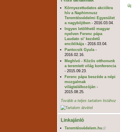
Új
Környezettudatos akciókra
hív a Naphimnusz
Teremtésvédelmi Egyesület
a nagyböjtben
- 2016.03.04.
Ingyen letölthető magyar
nyelven Ferenc pápa
Laudato si’ kezdetű
enciklikája
- 2016.03.04.
Pantocsik Gyula
-
2016.02.16.
Meghívó - Közös otthonunk
a teremtett világ konferencia
- 2015.09.23.
Ferenc pápa beszéde a népi
mozgalmak
világtalálkozóján
-
2015.08.25.
Tovább a teljes tartalom listához
Linkajánló
Teremtésvédelem.hu