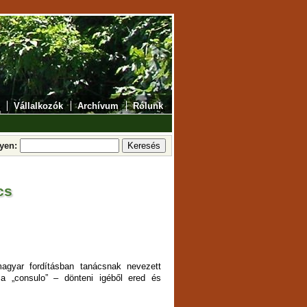
Vállalkozók
Archívum
Rólunk
lyen:
cs
gyar fordításban tanácsnak nevezett
 a „consulo” – dönteni igéből ered és