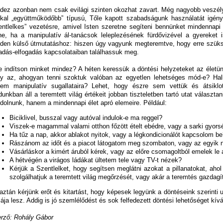
dez azonban nem csak evilági szinten okozhat zavart. Még nagyobb veszély
kal „együttműködőbb” típusú, Tőle kapott szabadságunk használatát igé
entlelkes” vezetésre, amivel Isten szeretne segíteni bennünket mindennap
ne, ha a manipulatív ál-tanácsok leleplezésének fürdővizével a gyereket 
den külső útmutatáshoz: hiszen úgy vagyunk megteremtve, hogy erre szük
adás-elfogadás kapcsolataiban találhassuk meg.
e indítson minket mindez? A héten keressük a döntési helyzeteket az életü
y az, ahogyan tenni szoktuk valóban az egyetlen lehetséges mód-e? Hal
em manipulatív sugallataira? Lehet, hogy észre sem vettük és átsiklo
unkban áll a teremtett világ értékeit jobban tiszteletben tartó utat választa
dolnunk, hanem a mindennapi élet apró elemeire. Például:
Biciklivel, busszal vagy autóval indulok-e ma reggel?
Viszek-e magammal valami otthon főzött ételt ebédre, vagy a sarki gyor
Ha tűz a nap, akkor ablakot nyitok, vagy a légkondicionálót kapcsolom b
Rászánom az időt és a piacot látogatom meg szombaton, vagy az egyik n
Vásárláskor a kimért áruból kérek, vagy az előre csomagoltból emelek le 
A hétvégén a virágos ládákat ültetem tele vagy TV-t nézek?
Kérjük a Szentlelket, hogy segítsen meglátni azokat a pillanatokat, aho
szolgálhatjuk a teremtett világ megőrzését, vagy akár a teremtés gazdagí
aztán kérjünk erőt és kitartást, hogy képesek legyünk a döntéseink szerinti 
ája lesz. Addig is jó szemlélődést és sok felfedezett döntési lehetőséget kív
rző: Rohály Gábor