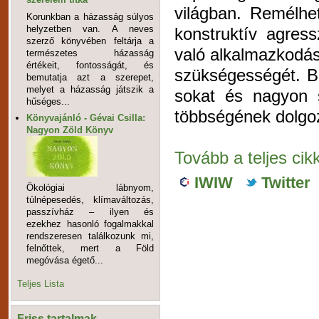
világban. Remélhe
Korunkban a házasság súlyos
helyzetben van. A neves
konstruktív agress
szerző könyvében feltárja a
való alkalmazkodás
természetes házasság
értékeit, fontosságát, és
szükségességét. B
bemutatja azt a szerepet,
melyet a házasság játszik a
sokat és nagyon s
hűséges...
többségének dolgozn
Könyvajánló - Gévai Csilla:
Nagyon Zöld Könyv
Tovább a teljes cik
IWIW
Twitter
Ökológiai lábnyom,
túlnépesedés, klímaváltozás,
passzívház – ilyen és
ezekhez hasonló fogalmakkal
rendszeresen találkozunk mi,
felnőttek, mert a Föld
megóvása égető...
Teljes Lista
Friss tartalmak