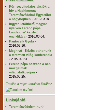
Környezettudatos akciókra
hív a Naphimnusz
Teremtésvédelmi Egyesület
a nagyböjtben
- 2016.03.04.
Ingyen letölthető magyar
nyelven Ferenc pápa
Laudato si’ kezdetű
enciklikája
- 2016.03.04.
Pantocsik Gyula
-
2016.02.16.
Meghívó - Közös otthonunk
a teremtett világ konferencia
- 2015.09.23.
Ferenc pápa beszéde a népi
mozgalmak
világtalálkozóján
-
2015.08.25.
Tovább a teljes tartalom listához
Linkajánló
Teremtésvédelem.hu