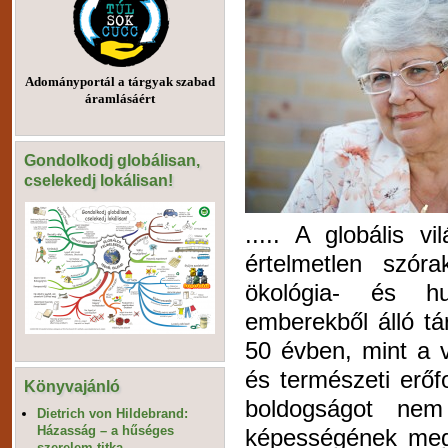
Adományportál a tárgyak szabad
áramlásáért
Gondolkodj globálisan,
cselekedj lokálisan!
..... A globális v
értelmetlen szóra
ökológia- és h
emberekből álló tá
50 évben, mint a vá
és természeti erőf
Könyvajánló
boldogságot nem
Dietrich von Hildebrand:
Házasság – a hűséges
képességének megf
szerelem titka