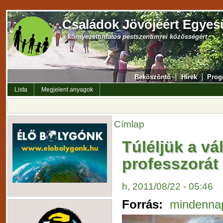
Családok Jövőjéért Egyes
a környezettudatos pestszentimrei közösségért
Beköszöntő
Hírek
Prog
Lista
Megjelent anyagok
Címlap
Túléljük a v
professzorát
h, 2011/08/22 - 05:46
Forrás:
mindennap