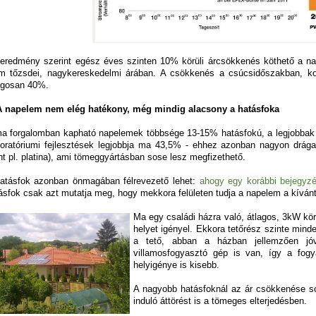
eredmény szerint egész éves szinten 10% körüli árcsökkenés köthető a n
m tőzsdei, nagykereskedelmi árában. A csökkenés a csúcsidőszakban, ko
agosan 40%.
A napelem nem elég hatékony, még mindig alacsony a hatásfoka
a forgalomban kapható napelemek többsége 13-15% hatásfokú, a legjobbak 
oratóriumi fejlesztések legjobbja ma 43,5% - ehhez azonban nagyon drág
nt pl. platina), ami tömeggyártásban sose lesz megfizethető.
atásfok azonban önmagában félrevezető lehet:
ahogy egy korábbi bejegyzé
ásfok csak azt mutatja meg, hogy mekkora felületen tudja a napelem a kívánt
Ma egy családi házra való, átlagos, 3kW kör
helyet igényel. Ekkora tetőrész szinte mind
a tető, abban a házban jellemzően jó
villamosfogyasztó gép is van, így a fog
helyigénye is kisebb.
A nagyobb hatásfoknál az ár csökkenése so
induló áttörést is a tömeges elterjedésben.