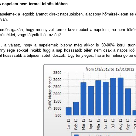
A napelem nem termel felhős időben
apelemek a legtöbb áramot direkt napsütésben, alacsony hőmérsékleten és 
 van.
érdés igazán, hogy mennyivel termel kevesebbet a napelem, ha nem töké
érséklet, vagy fátyolfelhős az ég?
, a válasz, hogy a napelemek bizony még akkor is 50-90% körül tudnak
nyisége sokkal inkább függ a nap hosszától: télen nem csak a napos idő
al hossszabb a teljesen sötét időszak. Egy tényleges, hazai termelési görbe é