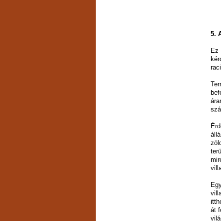
5. 
Ez 
kér
rac
Ter
bef
ára
szá
Érd
áll
zöl
ter
mir
vil
Egy
vil
itt
át 
vil