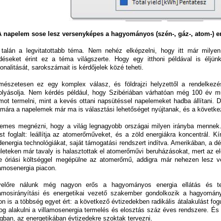
A napelem sose lesz versenyképes a hagyományos (szén-, gáz-, atom-) 
talán a legvitatottabb téma. Nem nehéz elképzelni, hogy itt már milyen ó
déseket érint ez a téma világszerte. Hogy egy itthoni példával is éljün
ionalitását, sarokszámait is kérdőjelek közé teheti.
mészetesen ez egy komplex válasz, és földrajzi helyzettől a rendelkezé
olyásolja. Nem kérdés például, hogy Szibériában várhatóan még 100 év m
mot termelni, mint a kevés ottani napsütéssel napelemeket hadba állítani. 
mára a napelemek már ma is választási lehetőséget nyújtanak, és a követke
emes megnézni, hogy a világ legnagyobb országai milyen irányba mennek
ást foglalt: leállítja az atomerőműveket, és a zöld energiákra koncentrál. K
denergia technológiákat, saját támogatási rendszert indítva. Amerikában, a d
ületeken már tavaly is halasztottak el atomerőművi beruházásokat, mert az e
e óriási költséggel megépülne az atomerőmű, addigra már nehezen lesz 
lamosenergia piacon.
előre nálunk még nagyon erős a hagyományos energia ellátás és te
lamosirányítási és energetikai vezető szakember gondolkozik a hagyomá
hon is a többség egyet ért: a következő évtizedekben radikális átalakulást fog
fog alakulni a villamosenergia termelés és elosztás száz éves rendszere. É
ágban, az energetikában évtizedekre szoktak tervezni.