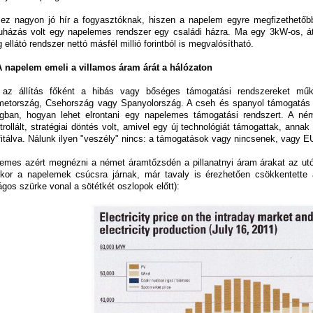
ez nagyon jó hír a fogyasztóknak, hiszen a napelem egyre megfizethetőbb
uházás volt egy napelemes rendszer egy családi házra. Ma egy 3kW-os, á
g ellátó rendszer nettó másfél millió forintból is megvalósítható.
A napelem emeli a villamos áram árát a hálózaton
az állítás főként a hibás vagy bőséges támogatási rendszereket műk
etország, Csehország vagy Spanyolország. A cseh és spanyol támogatás
ágban, hogyan lehet elrontani egy napelemes támogatási rendszert. A né
trollált, stratégiai döntés volt, amivel egy új technológiát támogattak, anna
fitálva. Nálunk ilyen "veszély" nincs: a támogatások vagy nincsenek, vagy EU
emes azért megnézni a német áramtőzsdén a pillanatnyi áram árakat az ut
kor a napelemek csúcsra járnak, már tavaly is érezhetően csökkentette
lágos szürke vonal a sötétkét oszlopok előtt):