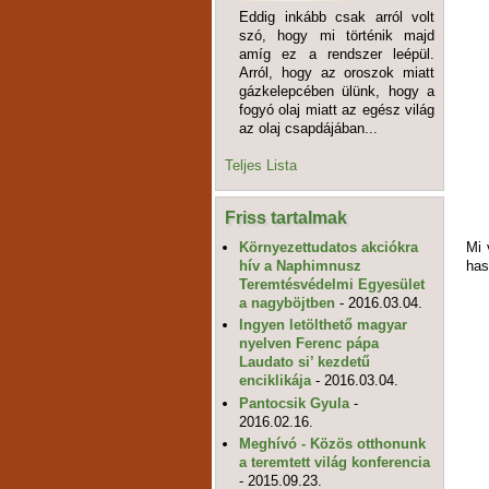
Eddig inkább csak arról volt
szó, hogy mi történik majd
amíg ez a rendszer leépül.
Arról, hogy az oroszok miatt
gázkelepcében ülünk, hogy a
fogyó olaj miatt az egész világ
az olaj csapdájában...
Teljes Lista
Friss tartalmak
Mi 
Környezettudatos akciókra
has
hív a Naphimnusz
Teremtésvédelmi Egyesület
a nagyböjtben
- 2016.03.04.
Ingyen letölthető magyar
nyelven Ferenc pápa
Laudato si’ kezdetű
enciklikája
- 2016.03.04.
Pantocsik Gyula
-
2016.02.16.
Meghívó - Közös otthonunk
a teremtett világ konferencia
- 2015.09.23.