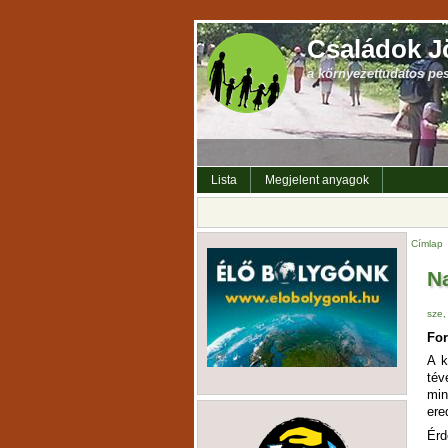
Családok J
a környezettudatos pe
Lista
Megjelent anyagok
Címlap
N
sze,
For
A k
tév
min
ere
Érd