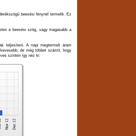
derékszögű beesési fénynél termelik. Ez
letes a beesési szög, vagy magasabb a
 teljesíteni. A napi megtermelt áram
 kevesebb, de még többet számít, hogy
ves szinten így néz ki: