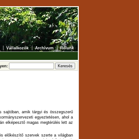
Vállalkozók
Archívum
Rólunk
lyen:
s sajtóban, amik tárgyi és összegszerű
kormányszervezeti egyeztetésen, ahol a
lván elképesztő magas megtérülés lett az
 előkészítő szervek szerte a világban