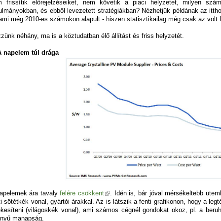
 frissítik előrejelzéseiket, nem követik a piaci helyzetet, milyen s
ulmányokban, és ebből levezetett stratégiákban? Nézhetjük példának az itthon
 ami még 2010-es számokon alapult - hiszen statisztikailag még csak az volt 
zünk néhány, ma is a köztudatban élő állítást és friss helyzetét.
A napelem túl drága
apelemek ára tavaly
felére csökkent
. Idén is, bár jóval mérsékeltebb üte
ti sötétkék vonal, gyártói árakkal. Az is látszik a fenti grafikonon, hogy a le
ékesíteni (világoskék vonal), ami számos cégnél gondokat okoz, pl. a beru
nyű manapság.