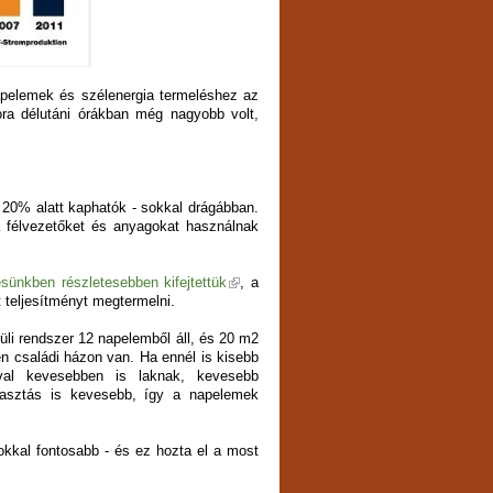
apelemek és szélenergia termeléshez az
ra délutáni órákban még nagyobb volt,
20% alatt kaphatók - sokkal drágábban.
a félvezetőket és anyagokat használnak
sünkben részletesebben kifejtettük
, a
 teljesítményt megtermelni.
üli rendszer 12 napelemből áll, és 20 m2
en családi házon van. Ha ennél is kisebb
val kevesebben is laknak, kevesebb
yasztás is kevesebb, így a napelemek
kkal fontosabb - és ez hozta el a most