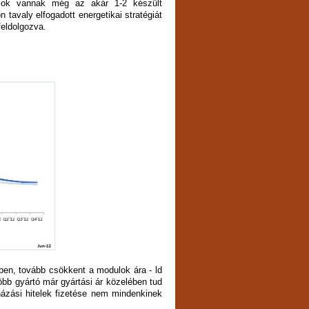
zámok vannak még az akár 1-2 készült
 tavaly elfogadott energetikai stratégiát
feldolgozva.
mben, tovább csökkent a modulok ára - ld
gtöbb gyártó már gyártási ár közelében tud
házási hitelek fizetése nem mindenkinek