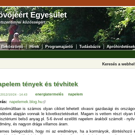
övőjéért Egyesület
stszentimrei közösségért
Beköszöntő
Hírek
Programajánló
Tudásbázis
Apróhirdetések
Keresés a webhe
apelem tények és tévhitek
energiatermelés
napelem
 2012/10/24 - 14:43
rás:
napelemek.blog.hu
özelmúltban is számos olyan cikket lehetett olvasni gazdasági és országo
edések alapján vonnak le következtetéseket. Magam is vettem részt olyan 
isztériumi belső anyag pl. 5-6 évvel ezelőtti napelem árakból számolt - nyi
dmény, és nagyon drága villamos áram.
emes belegondolni, hogy mi az eredménye, ha a kormányok, döntéshozó és