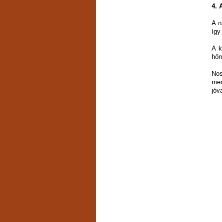
4. 
A n
így
A k
hőm
Nos
men
jóv