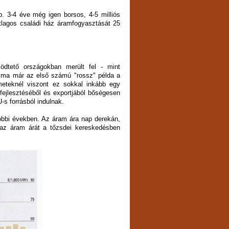
. 3-4 éve még igen borsos, 4-5 milliós
tlagos családi ház áramfogyasztását 25
ödtető országokban merült fel - mint
 ma már az első számú "rossz" példa a
meteknél viszont ez sokkal inkább egy
k fejlesztéséből és exportjából bőségesen
-s forrásból indulnak.
óbbi években. Az áram ára nap derekán,
 az áram árát a tőzsdei kereskedésben