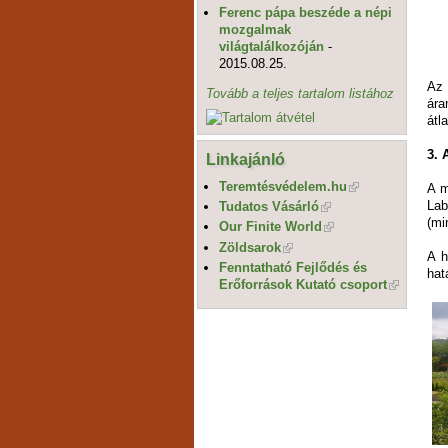
Ferenc pápa beszéde a népi
mozgalmak
világtalálkozóján
-
2015.08.25.
Az 
Tovább a teljes tartalom listához
ára
átl
3. 
Linkajánló
Teremtésvédelem.hu
A m
Lab
Tudatos Vásárló
(mi
Our Finite World
Zöldsarok
A h
Fenntatható Fejlődés és
hat
Erőforrások Kutató csoport