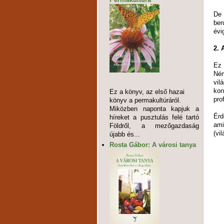
De 
ber
évi
2. 
Ez 
Ném
vil
kon
Ez a könyv, az első hazai
pro
könyv a permakultúráról.
Miközben naponta kapjuk a
Érd
híreket a pusztulás felé tartó
ami
Földről, a mezőgazdaság
(vi
újabb és...
Rosta Gábor: A városi tanya