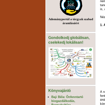
nem
tan
is,
Néz
Adományportál a tárgyak szabad
áramlásáért
1. 
Gondolkodj globálisan,
cselekedj lokálisan!
Könyvajánló
A n
fen
Baji Béla: Önfenntartó
ért
biogazdálkodás,
kön
Permakultúra