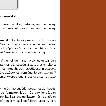
erőművekkel
riási politikai, hatalmi, és gazdasági
k: a tervezett paksi bővítés gazdasági
sre álló forrásokig nagyon sok minden
úlva is olcsóbb lesz szénnel és gázzal
De Európában és a világ vezető országai
ző években ez csak erősödni fog.
. A német kormány tavaly egyértelműen
ína kiemelt, stratégiai ágazattá emelte a
éli és nyugati, sok napsütéssel megáldott
lőrejelzések és pénzügyi tervek
szerint
versenyképes egy most gyorsan változó
rmelés berögződöttsége, csak kevés
nyos formákon kívül. De egy kérdésben
unk látni az energetikában, és jelentősen
s bár csak most induló folyamatok ezek a