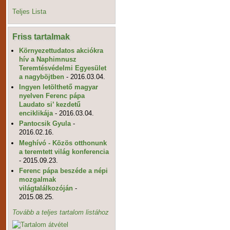
Teljes Lista
Friss tartalmak
Környezettudatos akciókra
hív a Naphimnusz
Teremtésvédelmi Egyesület
a nagyböjtben
- 2016.03.04.
Ingyen letölthető magyar
nyelven Ferenc pápa
Laudato si’ kezdetű
enciklikája
- 2016.03.04.
Pantocsik Gyula
-
2016.02.16.
Meghívó - Közös otthonunk
a teremtett világ konferencia
- 2015.09.23.
Ferenc pápa beszéde a népi
mozgalmak
világtalálkozóján
-
2015.08.25.
Tovább a teljes tartalom listához