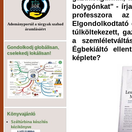
bolygónkat" - írj
professzora a
Elgondolkodtató ö
Adományportál a tárgyak szabad
áramlásáért
túlköltekezett, g
a szemléletvál
Gondolkodj globálisan,
Égbekiáltó elle
cselekedj lokálisan!
képlete?
Könyvajánló
Széltúrbina készítés
kézikönyve