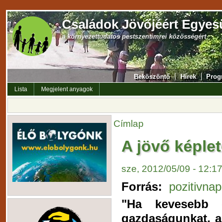
Családok Jövőjéért Egyes
a környezettudatos pestszentimrei közösségért
Beköszöntő
Hírek
Prog
Lista
Megjelent anyagok
Címlap
A jövő képle
sze, 2012/05/09 - 12:1
Forrás:
pozitivnap
"Ha kevesebb 
gazdaságunkat, a