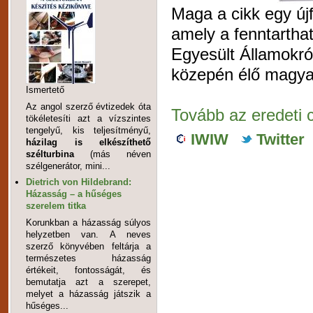
Maga a cikk egy újf
amely a fenntartható
Egyesült Államokró
közepén élő magyar
Ismertető
Az angol szerző évtizedek óta
Tovább az eredeti c
tökéletesíti azt a vízszintes
tengelyű, kis teljesítményű,
IWIW
Twitter
házilag is elkészíthető
szélturbina
(más néven
szélgenerátor, mini...
Dietrich von Hildebrand:
Házasság – a hűséges
szerelem titka
Korunkban a házasság súlyos
helyzetben van. A neves
szerző könyvében feltárja a
természetes házasság
értékeit, fontosságát, és
bemutatja azt a szerepet,
melyet a házasság játszik a
hűséges...