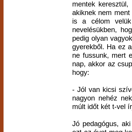
mentek keresztül,
akiknek nem ment a
is a célom velü
nevelésükben, hogy
pedig olyan vagyok
gyerekből. Ha ez a
ne fussunk, mert e
nap, akkor az csup
hogy:
- Jól van kicsi sz
nagyon nehéz neke
múlt időt két t-vel í
Jó pedagógus, aki