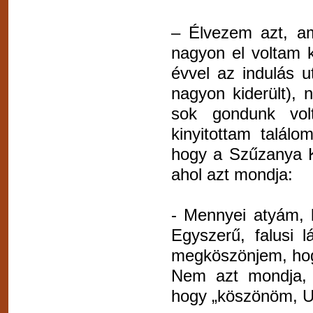
– Élvezem azt, am
nagyon el voltam k
évvel az indulás u
nagyon kiderült),
sok gondunk vo
kinyitottam találo
hogy a Szűzanya K
ahol azt mondja:
- Mennyei atyám, 
Egyszerű, falusi 
megköszönjem, hog
Nem azt mondja, h
hogy „köszönöm, U