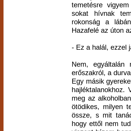
temetésre vigyem 
sokat hívnak tem
rokonság a lábán
Hazafelé az úton a
- Ez a halál, ezzel 
Nem, egyáltalán 
erőszakról, a durva
Egy másik gyereket,
hajléktalanokhoz. 
meg az alkoholban 
ötödikes, milyen t
össze, s mit taná
hogy ettől nem tud