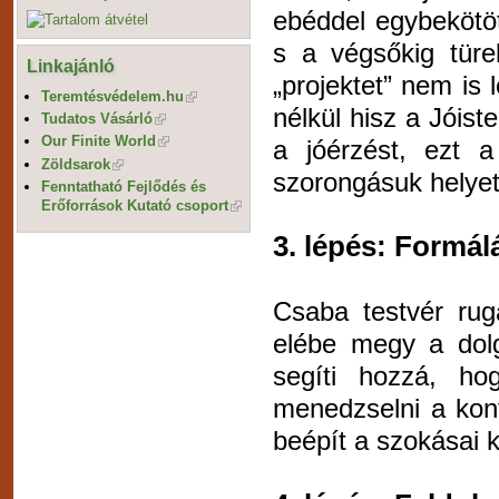
ebéddel egybekötött
s a végsőkig türe
Linkajánló
„projektet” nem is 
Teremtésvédelem.hu
nélkül hisz a Jóiste
Tudatos Vásárló
Our Finite World
a jóérzést, ezt 
Zöldsarok
szorongásuk helyet
Fenntatható Fejlődés és
Erőforrások Kutató csoport
3. lépés: Formál
Csaba testvér rug
elébe megy a dolg
segíti hozzá, ho
menedzselni a konf
beépít a szokásai 