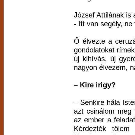
József Attilának is
- Itt van segély, ne 
Ő élvezte a ceruzá
gondolatokat rímek
új kihívás, új gye
nagyon élvezem, na
– Kire irigy?
– Senkire hála Ist
azt csinálom meg 
az ember a feladata
Kérdezték tőlem 