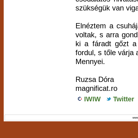
szükségük van viga
Elnéztem a csuháj
voltak, s arra gon
ki a fáradt gőzt 
fordul, s tőle várj
Mennyei.
Ruzsa Dóra
magnificat.ro
IWIW
Twitter
www