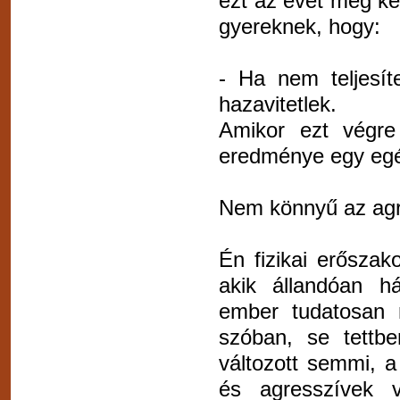
ezt az évet meg ke
gyereknek, hogy:
- Ha nem teljesít
hazavitetlek.
Amikor ezt végre
eredménye egy egés
Nem könnyű az agr
Én fizikai erősza
akik állandóan h
ember tudatosan 
szóban, se tettbe
változott semmi, a
és agresszívek v