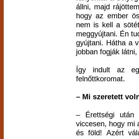
állni, majd rájötte
hogy az ember öss
nem is kell a sötét
meggyújtani. Én tu
gyújtani. Hátha a 
jobban fogják látni
Így indult az e
felnőttkoromat.
– Mi szeretett vo
– Érettségi után
viccesen, hogy mi 
és föld! Azért vá