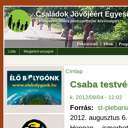
Családok Jövőjéért Egyes
a környezettudatos pestszentimrei közösségért
Beköszöntő
Hírek
Prog
Lista
Megjelent anyagok
Címlap
Csaba testvér
k, 2012/09/04 - 12:02
Forrás:
st-pleban
2012. augusztus 6.
Honnan ismerhe