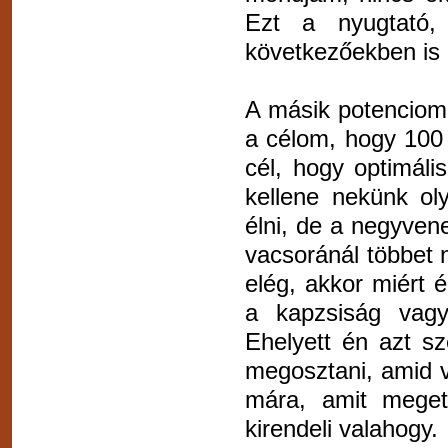
Ezt a nyugtató,
következőekben is 
A másik potenciom
a célom, hogy 100 
cél, hogy optimális
kellene nekünk ol
élni, de a negyve
vacsoránál többet
elég, akkor miért 
a kapzsiság vagy 
Ehelyett én azt s
megosztani, amid va
mára, amit megett
kirendeli valahogy.