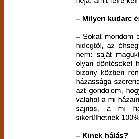
héja, amit félre ke
– Milyen kudarc ér
– Sokat mondom a
hidegtől, az éhség
nem: saját magukt
olyan döntéseket 
bizony közben rend
házassága szerenc
azt gondolom, hogy
valahol a mi házai
sajnos, a mi ház
sikerülhetnek 100
– Kinek hálás?