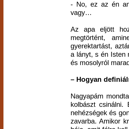
- No, ez az én a
vagy…
Az apa eljött ho
megtörtént, amin
gyerektartást, az
a lányt, s én Isten
és mosolyról marad
– Hogyan definiá
Nagyapám mondta, 
kolbászt csinálni.
nehézségek és gondo
zavarba. Amikor kr