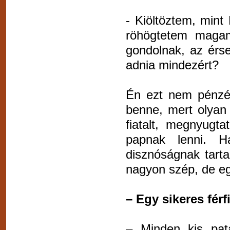
- Kiöltöztem, mint 
röhögtetem magam
gondolnak, az érs
adnia mindezért?
Én ezt nem pénzé
benne, mert olyan 
fiatalt, megnyugt
papnak lenni. H
disznóságnak tart
nagyon szép, de eg
– Egy sikeres fér
– Minden kis pata