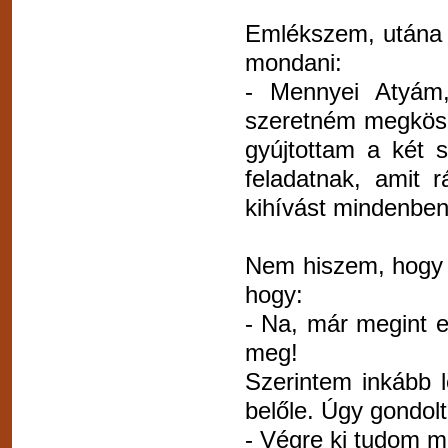
Emlékszem, utána m
mondani:
- Mennyei Atyám,
szeretném megkösz
gyújtottam a két 
feladatnak, amit 
kihívást mindenben
Nem hiszem, hogy 
hogy:
- Na, már megint e
meg!
Szerintem inkább l
belőle. Úgy gondolt
- Végre ki tudom 