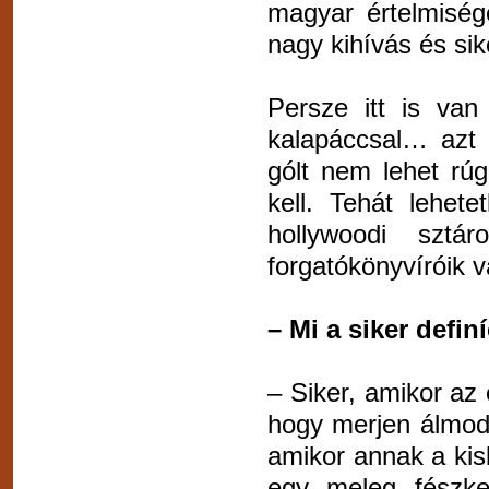
magyar értelmiségé
nagy kihívás és si
Persze itt is va
kalapáccsal… azt m
gólt nem lehet rúg
kell. Tehát lehete
hollywoodi szt
forgatókönyvíróik 
– Mi a siker defin
– Siker, amikor az
hogy merjen álmodni
amikor annak a kis
egy meleg fészket