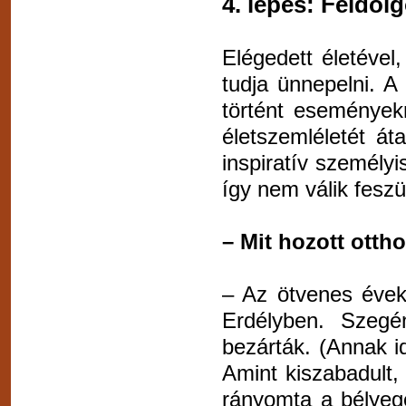
4. lépés: Feldol
Elégedett életéve
tudja ünnepelni. A
történt események
életszemléletét át
inspiratív személyis
így nem válik feszü
– Mit hozott otth
– Az ötvenes évekb
Erdélyben. Szegé
bezárták. (Annak id
Amint kiszabadult
rányomta a bélyeg