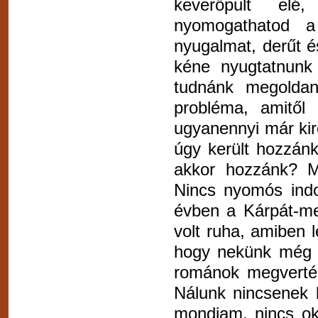
keverőpult elé
nyomogathatod a
nyugalmat, derűt 
kéne nyugtatnunk
tudnánk megoldan
probléma, amitől 
ugyanennyi már ki
úgy került hozzánk,
akkor hozzánk? Me
Nincs nyomós indo
évben a Kárpát-me
volt ruha, amiben 
hogy nekünk még e
románok megverték
Nálunk nincsenek 
mondjam, nincs ok