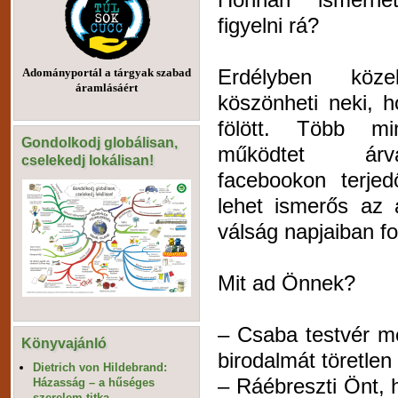
figyelni rá?
Erdélyben köz
Adományportál a tárgyak szabad
áramlásáért
köszönheti neki, h
fölött. Több mi
Gondolkodj globálisan,
működtet árv
cselekedj lokálisan!
facebookon terjed
lehet ismerős az 
válság napjaiban f
Mit ad Önnek?
– Csaba testvér me
Könyvajánló
birodalmát töretlen 
Dietrich von Hildebrand:
– Ráébreszti Önt, 
Házasság – a hűséges
szerelem titka