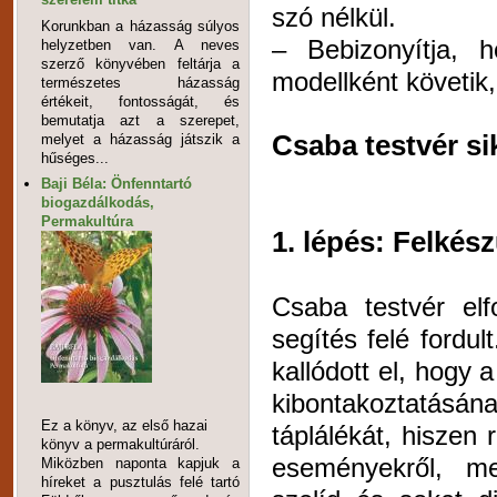
szó nélkül.
Korunkban a házasság súlyos
– Bebizonyítja, h
helyzetben van. A neves
szerző könyvében feltárja a
modellként követik,
természetes házasság
értékeit, fontosságát, és
bemutatja azt a szerepet,
Csaba testvér si
melyet a házasság játszik a
hűséges...
Baji Béla: Önfenntartó
biogazdálkodás,
Permakultúra
1. lépés: Felkés
Csaba testvér elf
segítés felé fordu
kallódott el, hogy 
kibontakoztatásán
Ez a könyv, az első hazai
táplálékát, hiszen 
könyv a permakultúráról.
eseményekről, me
Miközben naponta kapjuk a
híreket a pusztulás felé tartó