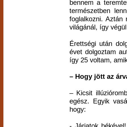
bennem a teremtett
természetben lenni
foglalkozni. Aztán
világánál, így végül
Érettségi után do
évet dolgoztam aut
így 25 voltam, amik
– Hogy jött az árv
– Kicsit illúziór
egész. Egyik vas
hogy:
- Járjatok békével