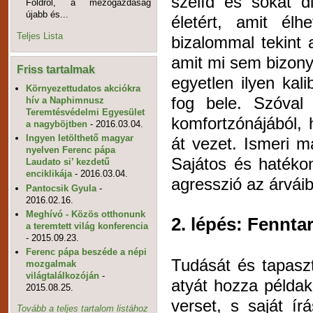
szelíd és sokat d
Földről, a mezőgazdaság
újabb és...
életért, amit él
Teljes Lista
bizalommal tekint
amit mi sem bizony
Friss tartalmak
egyetlen ilyen ka
Környezettudatos akciókra
fog bele. Szóval 
hív a Naphimnusz
Teremtésvédelmi Egyesület
komfortzónájából, 
a nagyböjtben
- 2016.03.04.
Ingyen letölthető magyar
át vezet. Ismeri m
nyelven Ferenc pápa
Sajátos és hatéko
Laudato si’ kezdetű
enciklikája
- 2016.03.04.
agresszió az árváib
Pantocsik Gyula
-
2016.02.16.
Meghívó - Közös otthonunk
2. lépés: Fennta
a teremtett világ konferencia
- 2015.09.23.
Ferenc pápa beszéde a népi
Tudását és tapaszt
mozgalmak
világtalálkozóján
-
atyát hozza példa
2015.08.25.
verset, s saját í
Tovább a teljes tartalom listához