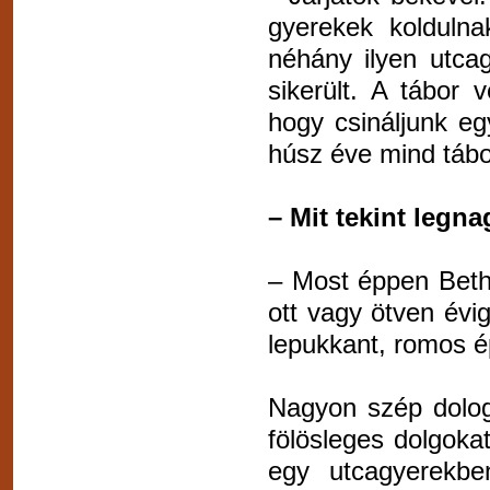
gyerekek koldulna
néhány ilyen utca
sikerült. A tábor
hogy csináljunk e
húsz éve mind táb
– Mit tekint legn
– Most éppen Beth
ott vagy ötven évi
lepukkant, romos é
Nagyon szép dolog
fölösleges dolgokat
egy utcagyerekbe