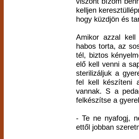
viszont bízom benn
kelljen keresztüllé
hogy küzdjön és tan
Amikor azzal kell
habos torta, az s
tél, biztos kényel
elő kell venni a sa
sterilizáljuk a gy
fel kell készíteni
vannak. S a pedag
felkészítse a gyere
- Te ne nyafogj, 
ettől jobban szeret