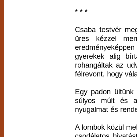
* * *
Csaba testvér meg
üres kézzel men
eredményeképpen c
gyerekek alig bír
rohangáltak az ud
félrevont, hogy vál
Egy padon ültünk 
súlyos múlt és a
nyugalmat és rende
A lombok közül mel
csodálatos hivatás