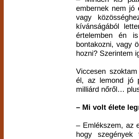
embernek nem jó e
vagy közösségh
kívánságából lett
értelemben én i
bontakozni, vagy ö
hozni? Szerintem i
Viccesen szoktam 
él, az lemond jó 
milliárd nőről… pl
– Mi volt élete l
– Emlékszem, az e
hogy szegények 