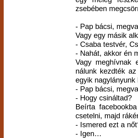
zsebében megcsörren
- Pap bácsi, megv
Vagy egy másik alka
- Csaba testvér, Cs
- Nahát, akkor én 
Vagy meghívnak eg
nálunk kezdték az 
egyik nagylányunk 
- Pap bácsi, megv
- Hogy csináltad?
Beírta facebookba
csetelni, majd rákér
- Ismered ezt a nőt
- Igen…