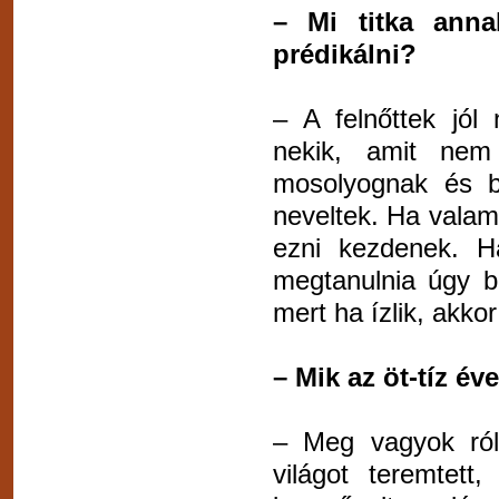
– Mi titka ann
prédikálni?
– A felnőttek jól
nekik, amit nem
mosolyognak és bó
neveltek. Ha valam
ezni kezdenek. H
megtanulnia úgy b
mert ha ízlik, akko
– Mik az öt-tíz év
– Meg vagyok ról
világot teremtett