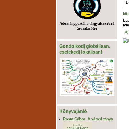
U
htt
Egy
Adományportál a tárgyak szabad
min
áramlásáért
Új
Gondolkodj globálisan,
cselekedj lokálisan!
Könyvajánló
Rosta Gábor: A városi tanya