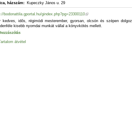
tca, házszám:
Kupeczky János u. 29
p://bodonattila.gportal.hu/gindex.php?pg=23300110
 kedves, idős, régimódi mesterember, gyorsan, olcsón és szépen dolgozi
denféle kisebb nyomdai munkát vállal a könyvkötés mellett.
 hozzászólás