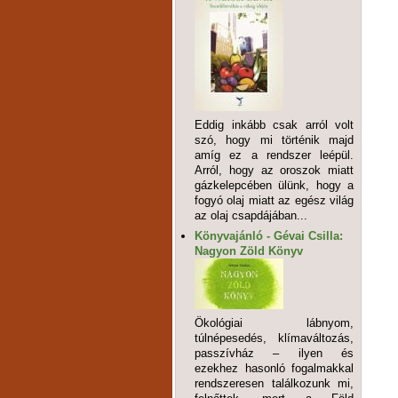
Eddig inkább csak arról volt
szó, hogy mi történik majd
amíg ez a rendszer leépül.
Arról, hogy az oroszok miatt
gázkelepcében ülünk, hogy a
fogyó olaj miatt az egész világ
az olaj csapdájában...
Könyvajánló - Gévai Csilla:
Nagyon Zöld Könyv
Ökológiai lábnyom,
túlnépesedés, klímaváltozás,
passzívház – ilyen és
ezekhez hasonló fogalmakkal
rendszeresen találkozunk mi,