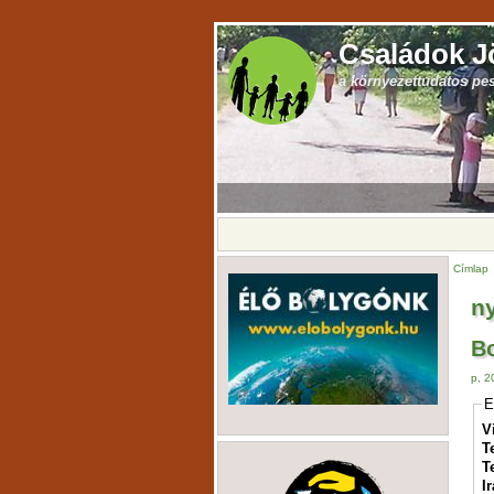
Családok J
a környezettudatos pe
Címlap
n
Bo
p, 2
E
V
T
T
I