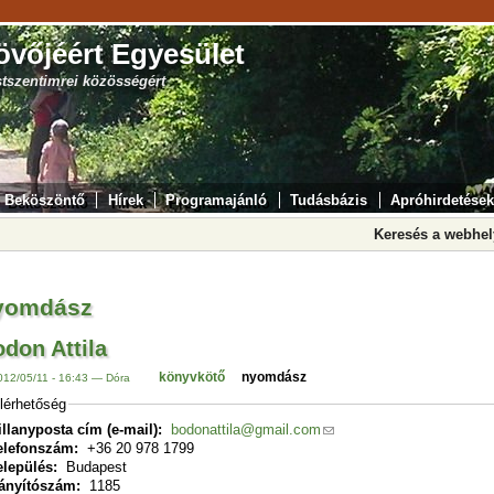
övőjéért Egyesület
stszentimrei közösségért
Beköszöntő
Hírek
Programajánló
Tudásbázis
Apróhirdetések
Keresés a webhe
yomdász
don Attila
könyvkötő
nyomdász
012/05/11 - 16:43 — Dóra
lérhetőség
illanyposta cím (e-mail):
bodonattila@gmail.com
elefonszám:
+36 20 978 1799
elepülés:
Budapest
rányítószám:
1185