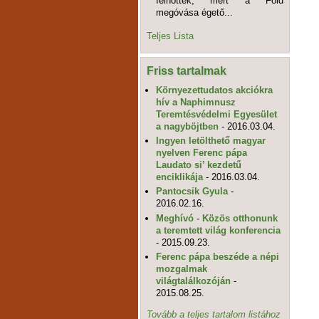
felnőttek, mert a Föld
megóvása égető...
Teljes Lista
Friss tartalmak
Környezettudatos akciókra
hív a Naphimnusz
Teremtésvédelmi Egyesület
a nagyböjtben
- 2016.03.04.
Ingyen letölthető magyar
nyelven Ferenc pápa
Laudato si’ kezdetű
enciklikája
- 2016.03.04.
Pantocsik Gyula
-
2016.02.16.
Meghívó - Közös otthonunk
a teremtett világ konferencia
- 2015.09.23.
Ferenc pápa beszéde a népi
mozgalmak
világtalálkozóján
-
2015.08.25.
Tovább a teljes tartalom listához