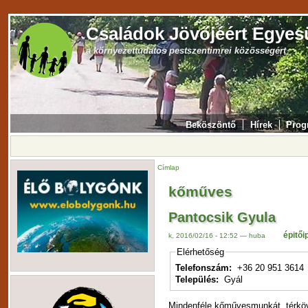
Családok Jövőjéért Egyes
a környezettudatos pestszentimrei közösségért
Beköszöntő
Hírek
Prog
Címlap
kőműves
Pantocsik Gyula
épitői
k, 2016/02/16 - 12:52 — huba
Elérhetőség
Telefonszám:
+36 20 951 3614
Település:
Gyál
Mindenféle kőművesmunkát, térköve