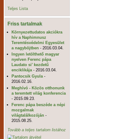
Teljes Lista
Friss tartalmak
Környezettudatos akciókra
hív a Naphimnusz
Teremtésvédelmi Egyesület
a nagyböjtben
- 2016.03.04.
Ingyen letölthető magyar
nyelven Ferenc pápa
Laudato si’ kezdetű
enciklikája
- 2016.03.04.
Pantocsik Gyula
-
2016.02.16.
Meghívó - Közös otthonunk
a teremtett világ konferencia
- 2015.09.23.
Ferenc pápa beszéde a népi
mozgalmak
világtalálkozóján
-
2015.08.25.
Tovább a teljes tartalom listához