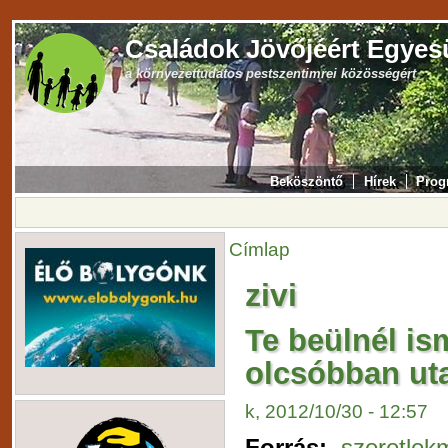
Családok Jövőjéért Egyes
a környezettudatos pestszentimrei közösségért
Beköszöntő
Hírek
Prog
Címlap
zivi
Te beülnél is
olcsóbban ut
k, 2012/10/30 - 12:57
Forrás:
szeretlek