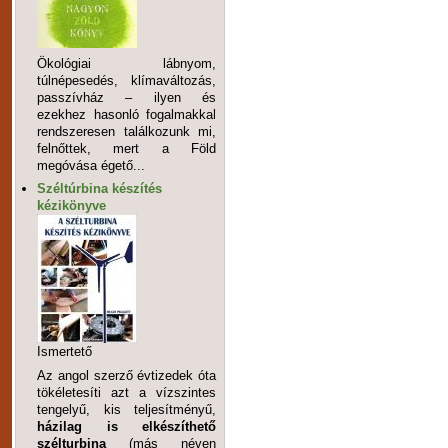
Ökológiai lábnyom,
túlnépesedés, klímaváltozás,
passzívház – ilyen és
ezekhez hasonló fogalmakkal
rendszeresen találkozunk mi,
felnőttek, mert a Föld
megóvása égető...
Széltúrbina készítés
kézikönyve
Ismertető
Az angol szerző évtizedek óta
tökéletesíti azt a vízszintes
tengelyű, kis teljesítményű,
házilag is elkészíthető
szélturbina
(más néven