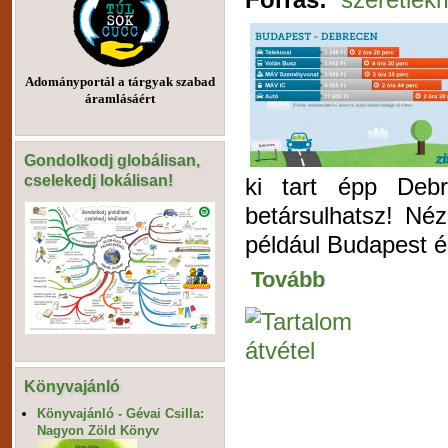
Adományportál a tárgyak szabad
áramlásáért
Gondolkodj globálisan,
cselekedj lokálisan!
ki tart épp Deb
betársulhatsz! Né
például Budapest é
Tovább
Könyvajánló
Könyvajánló - Gévai Csilla:
Nagyon Zöld Könyv