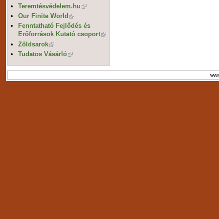
Teremtésvédelem.hu
Our Finite World
Fenntatható Fejlődés és
Erőforrások Kutató csoport
Zöldsarok
Tudatos Vásárló
www