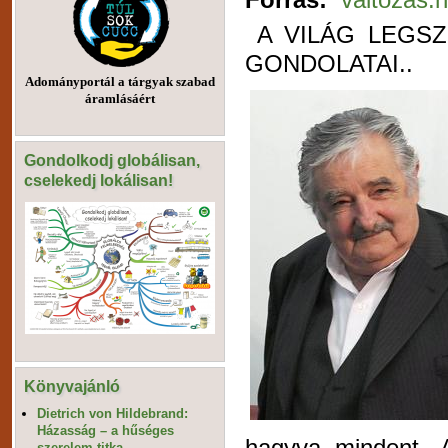
A VILÁG LEGS
GONDOLATAI..
Adományportál a tárgyak szabad
áramlásáért
Gondolkodj globálisan,
cselekedj lokálisan!
Könyvajánló
Dietrich von Hildebrand:
Házasság – a hűséges
hagyva mindent. A
szerelem titka