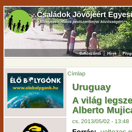
Családok Jövőjéért Egyes
a környezettudatos pestszentimrei közösségért
Beköszöntő
Hírek
Prog
Címlap
Uruguay
A világ legsz
Alberto Muji
cs, 2013/05/02 - 13:48
Forrás:
valtozas.