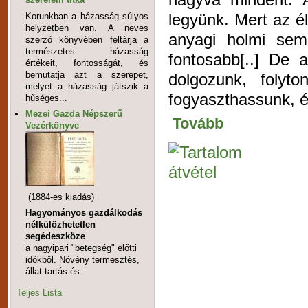
legyünk. Mert az él
Korunkban a házasság súlyos
helyzetben van. A neves
anyagi holmi sem
szerző könyvében feltárja a
természetes házasság
fontosabb[..] De 
értékeit, fontosságát, és
bemutatja azt a szerepet,
dolgozunk, folyt
melyet a házasság játszik a
fogyaszthassunk, és
hűséges...
Mezei Gazda Népszerű
Tovább
Vezérkönyve
(1884-es kiadás)
Hagyományos gazdálkodás
nélkülözhetetlen
segédeszköze
a nagyipari "betegség" előtti
időkből. Növény termesztés,
állat tartás és...
Teljes Lista