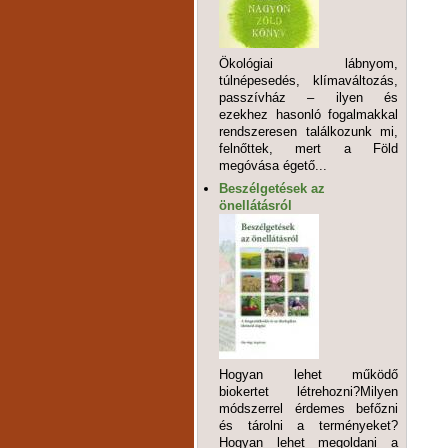
Ökológiai lábnyom,
túlnépesedés, klímaváltozás,
passzívház – ilyen és
ezekhez hasonló fogalmakkal
rendszeresen találkozunk mi,
felnőttek, mert a Föld
megóvása égető...
Beszélgetések az
önellátásról
Hogyan lehet működő
biokertet létrehozni?Milyen
módszerrel érdemes befőzni
és tárolni a terményeket?
Hogyan lehet megoldani a