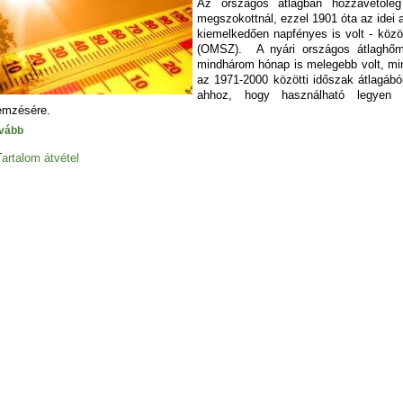
Az országos átlagban hozzávetőleg
megszokottnál, ezzel 1901 óta az idei 
kiemelkedően napfényes is volt - közö
(OMSZ). A nyári országos átlaghőmér
mindhárom hónap is melegebb volt, mi
az 1971-2000 közötti időszak átlagábó
ahhoz, hogy használható legyen M
lemzésére.
vább