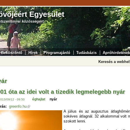
övőjéért Egyesület
stszentimrei közösségért
Beköszöntő
Hírek
Programajánló
Tudásbázis
Apróhirdetések
Keresés a webhe
yár
01 óta az idei volt a tizedik legmelegebb nyár
éghajlat
nyár
2013/09/12 - 09:50
rás:
greenfo.hu
A július és az augusztus átlaghőmér
sokéves átlagnál. 32 alkalommal volt m
szokott lenni.