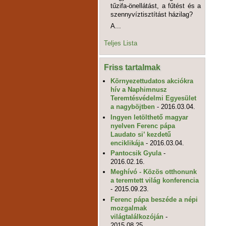
tűzifa-önellátást, a fűtést és a
szennyvíztisztítást házilag?
A...
Teljes Lista
Friss tartalmak
Környezettudatos akciókra
hív a Naphimnusz
Teremtésvédelmi Egyesület
a nagyböjtben
- 2016.03.04.
Ingyen letölthető magyar
nyelven Ferenc pápa
Laudato si’ kezdetű
enciklikája
- 2016.03.04.
Pantocsik Gyula
-
2016.02.16.
Meghívó - Közös otthonunk
a teremtett világ konferencia
- 2015.09.23.
Ferenc pápa beszéde a népi
mozgalmak
világtalálkozóján
-
2015.08.25.