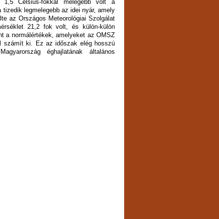
 1,5 Celsius-fokkal melegebb volt a
a tizedik legmelegebb az idei nyár, amely
lte az Országos Meteorológiai Szolgálat
séklet 21,2 fok volt, és külön-külön
nt a normálértékek, amelyeket az OMSZ
l számít ki. Ez az időszak elég hosszú
agyarország éghajlatának általános