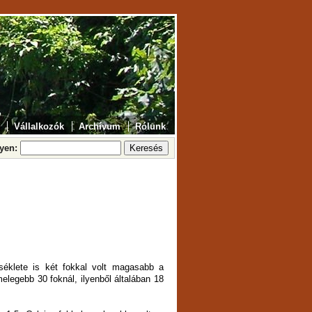
Vállalkozók
Archívum
Rólunk
lyen:
séklete is két fokkal volt magasabb a
elegebb 30 foknál, ilyenből általában 18