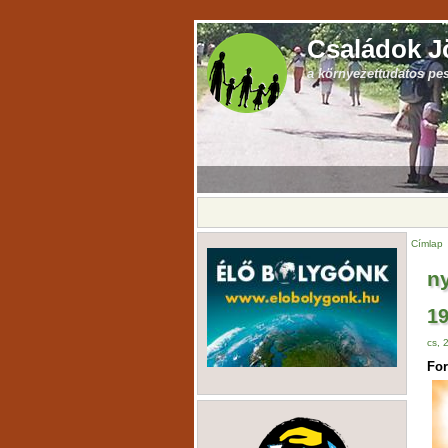
Családok J
a környezettudatos pe
Címlap
n
19
cs, 
For