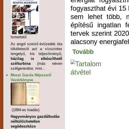
fogyaszthat évi 15 
sem lehet több, 
építésű ingatlan 
tervek szerint 202
Ismertető
alacsony energiafe
Az angol szerző évtizedek óta
tökéletesíti azt a vízszintes
Tovább
tengelyű, kis teljesítményű,
házilag is elkészíthető
szélturbina
(más néven
szélgenerátor, mini...
Mezei Gazda Népszerű
Vezérkönyve
(1884-es kiadás)
Hagyományos gazdálkodás
nélkülözhetetlen
segédeszköze