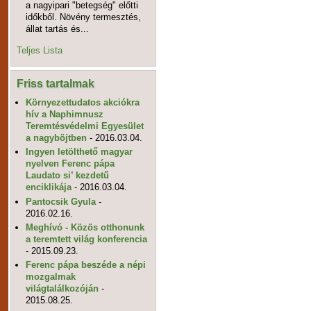
a nagyipari "betegség" előtti
időkből. Növény termesztés,
állat tartás és...
Teljes Lista
Friss tartalmak
Környezettudatos akciókra
hív a Naphimnusz
Teremtésvédelmi Egyesület
a nagyböjtben
- 2016.03.04.
Ingyen letölthető magyar
nyelven Ferenc pápa
Laudato si’ kezdetű
enciklikája
- 2016.03.04.
Pantocsik Gyula
-
2016.02.16.
Meghívó - Közös otthonunk
a teremtett világ konferencia
- 2015.09.23.
Ferenc pápa beszéde a népi
mozgalmak
világtalálkozóján
-
2015.08.25.