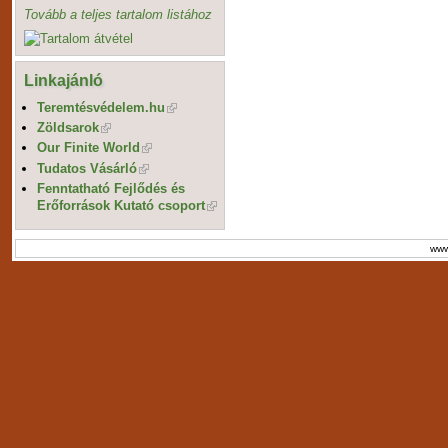
Tovább a teljes tartalom listához
Linkajánló
Teremtésvédelem.hu
Zöldsarok
Our Finite World
Tudatos Vásárló
Fenntatható Fejlődés és
Erőforrások Kutató csoport
www