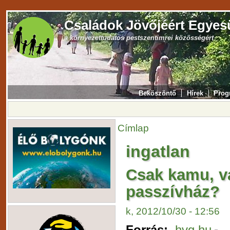
Családok Jövőjéért Egyes
a környezettudatos pestszentimrei közösségért
Beköszöntő
Hírek
Prog
Címlap
ingatlan
Csak kamu, v
passzívház?
k, 2012/10/30 - 12:56
Forrás:
hvg.hu