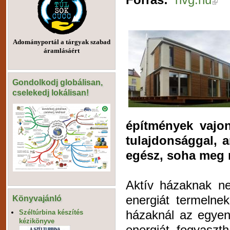
Adományportál a tárgyak szabad
áramlásáért
Gondolkodj globálisan,
cselekedj lokálisan!
építmények vajo
tulajdonsággal, 
egész, soha meg 
Aktív házaknak ne
energiát termelnek
Könyvajánló
házaknál az egyen
Széltúrbina készítés
kézikönyve
energiát fogyaszt