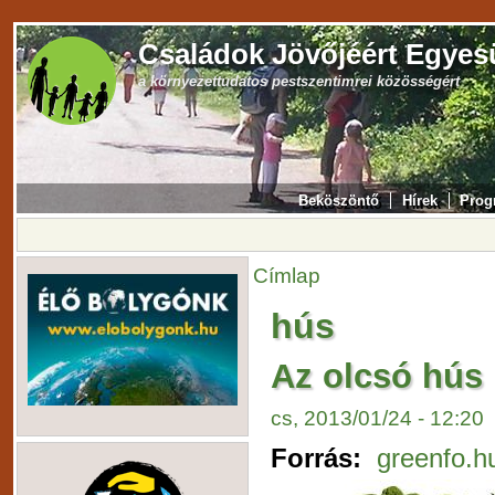
Családok Jövőjéért Egyes
a környezettudatos pestszentimrei közösségért
Beköszöntő
Hírek
Prog
Címlap
hús
Az olcsó hús 
cs, 2013/01/24 - 12:20
Forrás:
greenfo.h