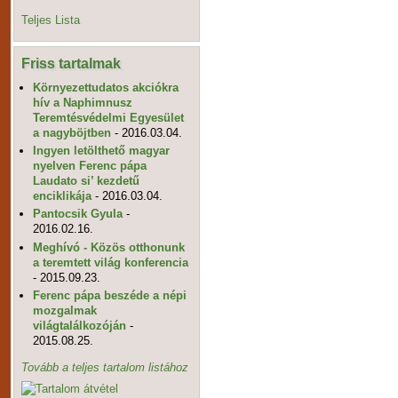
Teljes Lista
Friss tartalmak
Környezettudatos akciókra
hív a Naphimnusz
Teremtésvédelmi Egyesület
a nagyböjtben
- 2016.03.04.
Ingyen letölthető magyar
nyelven Ferenc pápa
Laudato si’ kezdetű
enciklikája
- 2016.03.04.
Pantocsik Gyula
-
2016.02.16.
Meghívó - Közös otthonunk
a teremtett világ konferencia
- 2015.09.23.
Ferenc pápa beszéde a népi
mozgalmak
világtalálkozóján
-
2015.08.25.
Tovább a teljes tartalom listához