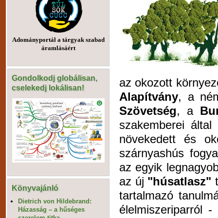
Adományportál a tárgyak szabad
áramlásáért
Gondolkodj globálisan,
az okozott környez
cselekedj lokálisan!
Alapítvány
, a n
Szövetség
, a
Bu
szakemberei által 
növekedett és ok
szárnyashús fogya
az egyik legnagyob
az új
"húsatlasz"
t
Könyvajánló
tartalmazó tanulmá
Dietrich von Hildebrand:
élelmiszeriparról 
Házasság – a hűséges
szerelem titka