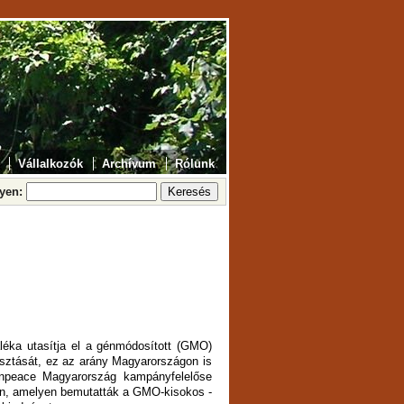
Vállalkozók
Archívum
Rólunk
lyen:
éka utasítja el a génmódosított (GMO)
asztását, ez az arány Magyarországon is
npeace Magyarország kampányfelelőse
ón, amelyen bemutatták a GMO-kisokos -