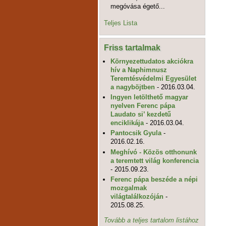
megóvása égető...
Teljes Lista
Friss tartalmak
Környezettudatos akciókra
hív a Naphimnusz
Teremtésvédelmi Egyesület
a nagyböjtben
- 2016.03.04.
Ingyen letölthető magyar
nyelven Ferenc pápa
Laudato si’ kezdetű
enciklikája
- 2016.03.04.
Pantocsik Gyula
-
2016.02.16.
Meghívó - Közös otthonunk
a teremtett világ konferencia
- 2015.09.23.
Ferenc pápa beszéde a népi
mozgalmak
világtalálkozóján
-
2015.08.25.
Tovább a teljes tartalom listához