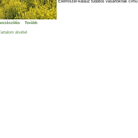
Élelmiszer-kalauz tudatos vásárlóknak című
hozzászólás
Tovább