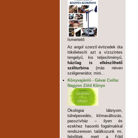
Ismertető
Az angol szerző évtizedek óta
tökéletesíti azt a vízszintes
tengelyű, kis teljesítményű,
házilag is elkészíthető
szélturbina
(más néven
szélgenerátor, mini...
Könyvajánló - Gévai Csilla:
Nagyon Zöld Könyv
Ökológiai lábnyom,
túlnépesedés, klímaváltozás,
passzívház – ilyen és
ezekhez hasonló fogalmakkal
rendszeresen találkozunk mi,
felnőttek, mert a Föld