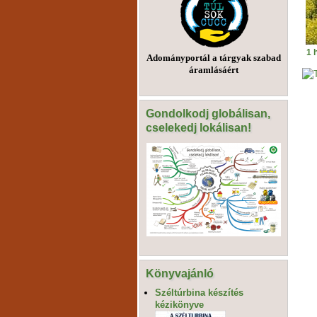
1 
Adományportál a tárgyak szabad
áramlásáért
Gondolkodj globálisan,
cselekedj lokálisan!
Könyvajánló
Széltúrbina készítés
kézikönyve