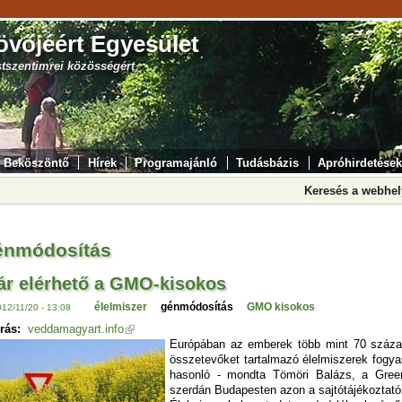
övőjéért Egyesület
stszentimrei közösségért
Beköszöntő
Hírek
Programajánló
Tudásbázis
Apróhirdetések
Keresés a webhe
énmódosítás
r elérhető a GMO-kisokos
élelmiszer
génmódosítás
GMO kisokos
012/11/20 - 13:08
rás:
veddamagyart.info
Európában az emberek több mint 70 százal
összetevőket tartalmazó élelmiszerek fogy
hasonló - mondta Tömöri Balázs, a Gree
szerdán Budapesten azon a sajtótájékoztat