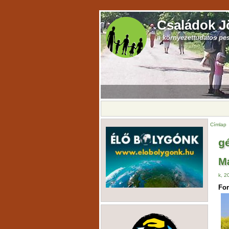
Családok J
a környezettudatos pe
Címlap
g
Má
k, 2
For