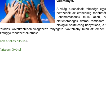
véleményét.
A világ tudósainak többsége egye
nemzedék az emberiség történetén
Fennmaradásunk múlik azon, ho
életlehetőségek drámai romlására.
biológiai sokféleség hanyatlása, a
záradás következtében világszerte fenyegető ivóvízhiány mind az embe
zefüggő rendszert alkotnak:
ább a teljes cikkre