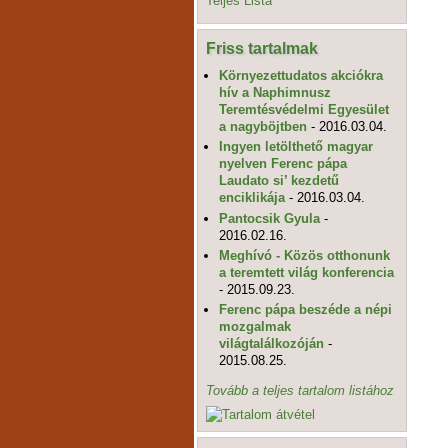
Teljes Lista
Friss tartalmak
Környezettudatos akciókra
hív a Naphimnusz
Teremtésvédelmi Egyesület
a nagyböjtben
- 2016.03.04.
Ingyen letölthető magyar
nyelven Ferenc pápa
Laudato si’ kezdetű
enciklikája
- 2016.03.04.
Pantocsik Gyula
-
2016.02.16.
Meghívó - Közös otthonunk
a teremtett világ konferencia
- 2015.09.23.
Ferenc pápa beszéde a népi
mozgalmak
világtalálkozóján
-
2015.08.25.
Tovább a teljes tartalom listához