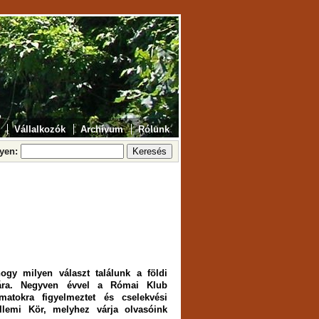
Vállalkozók
Archívum
Rólunk
lyen:
gy milyen választ találunk a földi
sára. Negyven évvel a Római Klub
matokra figyelmeztet és cselekvési
llemi Kör, melyhez várja olvasóink