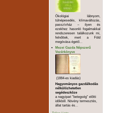
Ökológiai lábnyom,
túlnépesedés, klímaváltozás,
passzívház – ilyen és
ezekhez hasonló fogalmakkal
rendszeresen találkozunk mi,
felnőttek, mert a Föld
megóvása égető...
Mezei Gazda Népszerű
Vezérkönyve
(1884-es kiadás)
Hagyományos gazdálkodás
nélkülözhetetlen
segédeszköze
a nagyipari "betegség" előtti
időkből. Növény termesztés,
állat tartás és...