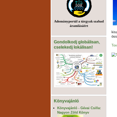
Adományportál a tárgyak szabad
áramlásáért
kis
öss
Gondolkodj globálisan,
Tov
cselekedj lokálisan!
Könyvajánló
Könyvajánló - Gévai Csilla:
Nagyon Zöld Könyv