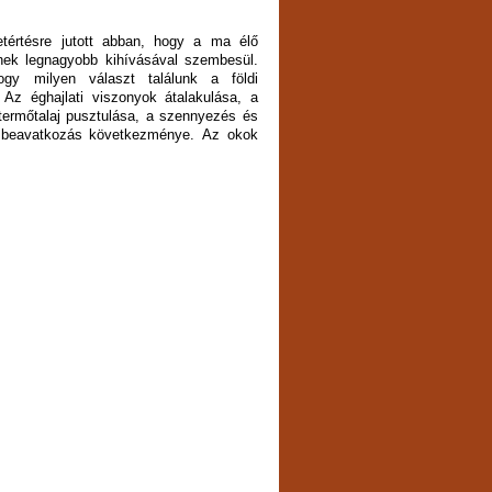
tértésre jutott abban, hogy a ma élő
ek legnagyobb kihívásával szembesül.
gy milyen választ találunk a földi
 Az éghajlati viszonyok átalakulása, a
 termőtalaj pusztulása, a szennyezés és
ri beavatkozás következménye. Az okok