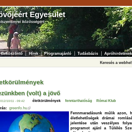
övőjéért Egyesület
stszentimrei közösségért
Beköszöntő
Hírek
Programajánló
Tudásbázis
Apróhirdetések
Keresés a webhe
letkörülmények
zünkben (volt) a jövő
életkörülmények
fenntarthatóság
Római Klub
2012/10/11 - 09:42
rás:
greenfo.hu
Fennmaradásunk múlik azon, ho
életlehetőségek drámai romlá
jelentése után veszélyes folya
programot ajánl a Túlélés Sze