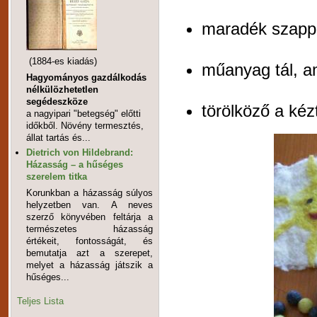
maradék szapp
(1884-es kiadás)
műanyag tál, a
Hagyományos gazdálkodás
nélkülözhetetlen
segédeszköze
törölköző a kéz
a nagyipari "betegség" előtti
időkből. Növény termesztés,
állat tartás és...
Dietrich von Hildebrand:
Házasság – a hűséges
szerelem titka
Korunkban a házasság súlyos
helyzetben van. A neves
szerző könyvében feltárja a
természetes házasság
értékeit, fontosságát, és
bemutatja azt a szerepet,
melyet a házasság játszik a
hűséges...
Teljes Lista