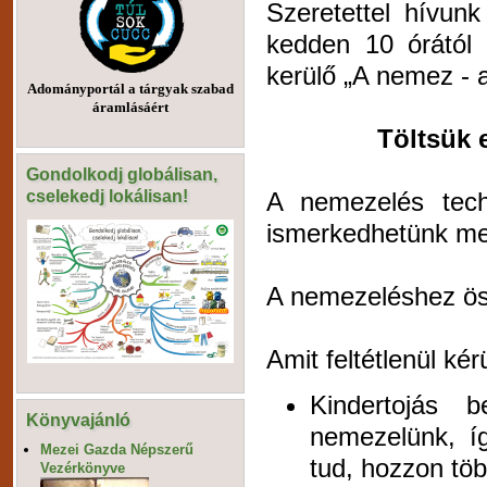
Szeretettel hívun
kedden 10 órától
kerülő „A nemez - 
Adományportál a tárgyak szabad
áramlásáért
Töltsük 
Gondolkodj globálisan,
cselekedj lokálisan!
A nemezelés tech
ismerkedhetünk m
A nemezeléshez öss
Amit feltétlenül kér
Kindertojás 
Könyvajánló
nemezelünk, í
Mezei Gazda Népszerű
tud, hozzon töb
Vezérkönyve