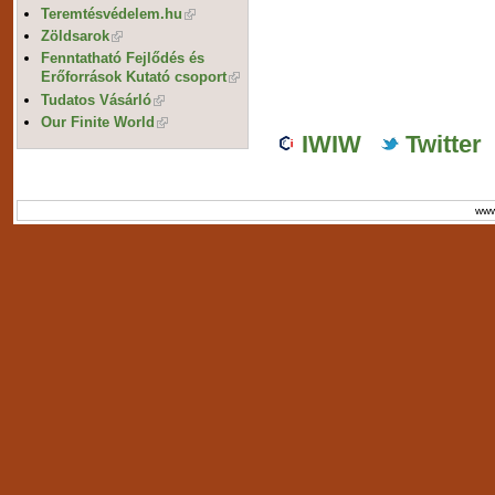
Teremtésvédelem.hu
Zöldsarok
Fenntatható Fejlődés és
Erőforrások Kutató csoport
Tudatos Vásárló
Our Finite World
IWIW
Twitter
www