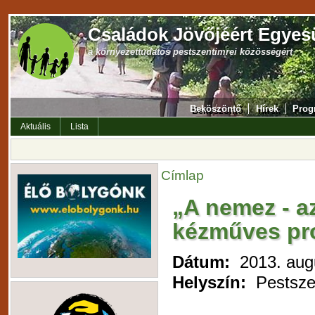
Családok Jövőjéért Egyes
a környezettudatos pestszentimrei közösségért
Beköszöntő
Hírek
Prog
Aktuális
Lista
Címlap
„A nemez - az
kézműves pr
Dátum:
2013. aug
Helyszín:
Pestszen