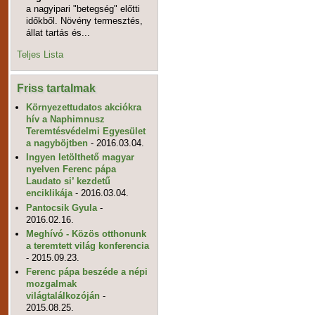
a nagyipari "betegség" előtti
időkből. Növény termesztés,
állat tartás és...
Teljes Lista
Friss tartalmak
Környezettudatos akciókra
hív a Naphimnusz
Teremtésvédelmi Egyesület
a nagyböjtben
- 2016.03.04.
Ingyen letölthető magyar
nyelven Ferenc pápa
Laudato si’ kezdetű
enciklikája
- 2016.03.04.
Pantocsik Gyula
-
2016.02.16.
Meghívó - Közös otthonunk
a teremtett világ konferencia
- 2015.09.23.
Ferenc pápa beszéde a népi
mozgalmak
világtalálkozóján
-
2015.08.25.