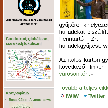
Adományportál a tárgyak szabad
gyűjtőre kihelyez
áramlásáért
hulladékot elszállí
Fenntartó Zrt.
Gondolkodj globálisan,
cselekedj lokálisan!
hulladékgyűjtést: w
Az italos karton g
következő linken
városonként
.
Tovább a teljes cikk
Könyvajánló
IWIW
Twitter
Rosta Gábor: A városi tanya