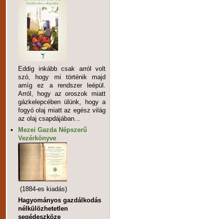
Eddig inkább csak arról volt
szó, hogy mi történik majd
amíg ez a rendszer leépül.
Arról, hogy az oroszok miatt
gázkelepcében ülünk, hogy a
fogyó olaj miatt az egész világ
az olaj csapdájában...
Mezei Gazda Népszerű
Vezérkönyve
(1884-es kiadás)
Hagyományos gazdálkodás
nélkülözhetetlen
segédeszköze