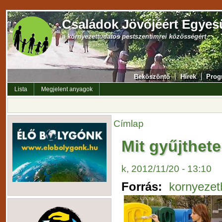
Családok Jövőjéért Egyes
a környezettudatos pestszentimrei közösségért
Beköszöntő
Hírek
Prog
Lista
Megjelent anyagok
Címlap
Mit gyűjthet
k, 2012/11/20 - 13:10
Forrás:
kornyezet