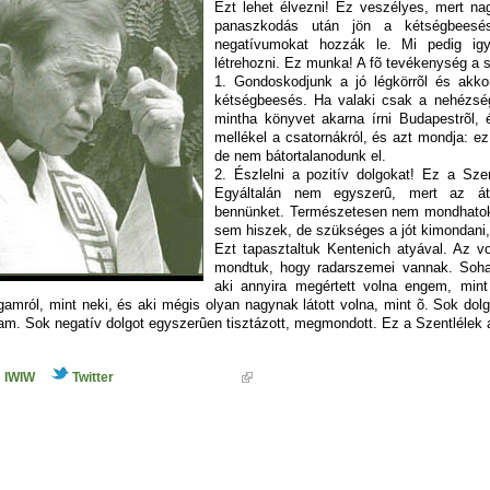
Ezt lehet élvezni! Ez veszélyes, mert na
panaszkodás után jön a kétségbeesé
negatívumokat hozzák le. Mi pedig igy
létrehozni. Ez munka! A fõ tevékenység a s
1. Gondoskodjunk a jó légkörrõl és akko
kétségbeesés. Ha valaki csak a nehézsége
mintha könyvet akarna írni Budapestrõl, 
mellékel a csatornákról, és azt mondja: 
de nem bátortalanodunk el.
2. Észlelni a pozitív dolgokat! Ez a S
Egyáltalán nem egyszerû, mert az át
bennünket. Természetesen nem mondhatok
sem hiszek,
de szükséges a jót kimondani
Ezt tapasztaltuk Kentenich atyával. Az vo
mondtuk, hogy radarszemei vannak. Soha
aki annyira megértett volna engem, min
amról, mint neki, és aki mégis olyan nagynak látott volna, mint õ. Sok dol
tam. Sok negatív dolgot egyszerûen tisztázott, megmondott. Ez a Szentlélek
IWIW
Twitter