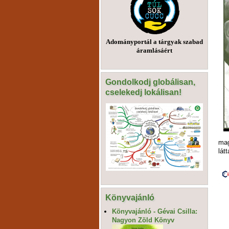
Adományportál a tárgyak szabad
áramlásáért
Gondolkodj globálisan,
cselekedj lokálisan!
mag
lát
Könyvajánló
Könyvajánló - Gévai Csilla:
Nagyon Zöld Könyv