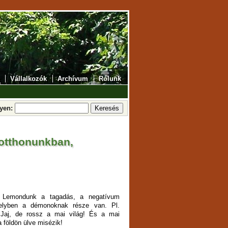
Vállalkozók
Archívum
Rólunk
lyen:
 otthonunkban,
t! Lemondunk a tagadás, a negatívum
melyben a démonoknak része van. Pl.
Jaj, de rossz a mai világ! És a mai
 földön ülve misézik!