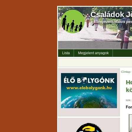
Családok J
a környezettudatos pe
Lista
Megjelent anyagok
Címlap
H
k
sze,
For