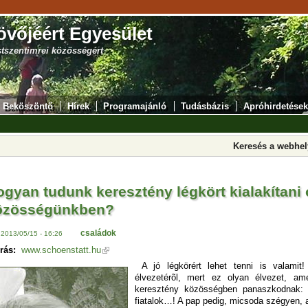
övőjéért Egyesület
stszentimrei közösségért
Beköszöntő
Hírek
Programajánló
Tudásbázis
Apróhirdetések
Keresés a webhe
ogyan tudunk keresztény légkört kialakítani
özösségünkben?
családok
 2013/05/15 - 16:26
rás:
www.schoenstatt.hu
A jó légkörért lehet tenni is valami
élvezetérõl, mert ez olyan élvezet, a
keresztény közösségben panaszkodnak: 
fiatalok…! A pap pedig, micsoda szégyen, a