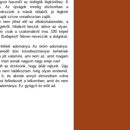
gyon hasonlít az ördögök légköréhez. A
s. Az újságok mindig elsõsorban a
ekszünk a másik oldalról, jó légkört
aját szívre vonatkozóan zajlik.
r nem jöhet elõ az elbátortalanodás, a
krõl, hibákról beszél, akkor az olyan,
és csak a csatornákról írna. 100 képet
ez Budapest! Néven nevezzük a dolgokat,
zentlélek adománya. Az öröm adománya.
eredõ bûn következményei terhelnek
 jót valamire, ami nem az, amit magam
, mert annak nagyon nagy ereje van!
lt az érzésünk, hogy átlát rajtunk. Úgy
 nem találkoztam még olyan emberrel,
t õ, és akinek annyit elmondtam volna
got felfedezett a lelkemben, amit én nem
 adománya. Ez gyógyít és erõt ad.