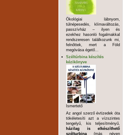
Ökológiai lábnyom,
túlnépesedés, klímaváltozás,
passzívház – ilyen és
ezekhez hasonló fogalmakkal
rendszeresen találkozunk mi,
felnőttek, mert a Föld
megóvása égető...
Széltúrbina készítés
kézikönyve
Ismertető
Az angol szerző évtizedek óta
tökéletesíti azt a vízszintes
tengelyű, kis teljesítményű,
házilag is elkészíthető
szélturbina
(más néven