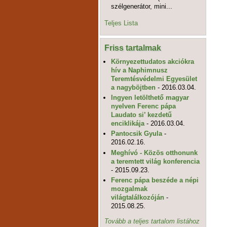
szélgenerátor, mini...
Teljes Lista
Friss tartalmak
Környezettudatos akciókra
hív a Naphimnusz
Teremtésvédelmi Egyesület
a nagyböjtben
- 2016.03.04.
Ingyen letölthető magyar
nyelven Ferenc pápa
Laudato si’ kezdetű
enciklikája
- 2016.03.04.
Pantocsik Gyula
-
2016.02.16.
Meghívó - Közös otthonunk
a teremtett világ konferencia
- 2015.09.23.
Ferenc pápa beszéde a népi
mozgalmak
világtalálkozóján
-
2015.08.25.
Tovább a teljes tartalom listához